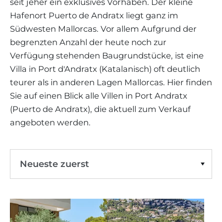
WEINGÜTER
seit jeher ein exklusives Vorhaben. Der kleine
IMMOBILIEN SCOUT
IMMOBILIENMAKLER IN PORTALS
Hafenort Puerto de Andratx liegt ganz im
REGION ANDRATX
APARTMENTANLAGEN
LIFESTYLE AUF MALLORCA
CHRISTIE'S
Puerto de Andratx
Villa
BOUTIQUE-HOTEL-VERKAUFEN
Südwesten Mallorcas. Vor allem Aufgrund der
UNSER TEAM
REGION SANTA PONSA
Erstbezug
Filter löschen
MALLORCA KULINARISCH
begrenzten Anzahl der heute noch zur
LIVE VIDEO BESICHTIGUNG
KONTAKT
KUNDENSTIMMEN
REGION PORTALS
Verfügung stehenden Baugrundstücke, ist eine
SHOPPING AUF MALLORCA
STEUERN UND KAUFNEBENKOSTEN
Villa in Port d'Andratx (Katalanisch) oft deutlich
BLOG
FREIZEITAKTIVITÄTEN AUF MALLORCA
teurer als in anderen Lagen Mallorcas. Hier finden
ENERGIEZERTIFIKAT
MAKLER WERDEN
Sie auf einen Blick alle Villen in Port Andratx
SCHULEN AUF MALLORCA
FAQ
(Puerto de Andratx), die aktuell zum Verkauf
KONTAKT
MAGAZIN
angeboten werden.
Neueste zuerst
Preis Aufsteigend
Preis Absteigend