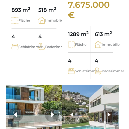
7.675.000
2
2
893 m
518 m
€
Fläche
Immobilie
2
2
1289 m
613 m
4
4
Fläche
Immobilie
Schlafzimmer
Badezimmer
4
4
Schlafzimmer
Badezimmer
weitere Fotos