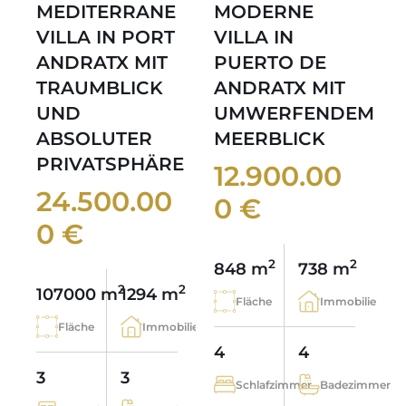
MEDITERRANE
MODERNE
VILLA IN PORT
VILLA IN
ANDRATX MIT
PUERTO DE
TRAUMBLICK
ANDRATX MIT
UND
UMWERFENDEM
ABSOLUTER
MEERBLICK
PRIVATSPHÄRE
12.900.00
24.500.00
0 €
0 €
2
2
848 m
738 m
2
2
107000 m
1294 m
Fläche
Immobilie
Fläche
Immobilie
4
4
3
3
Schlafzimmer
Badezimmer