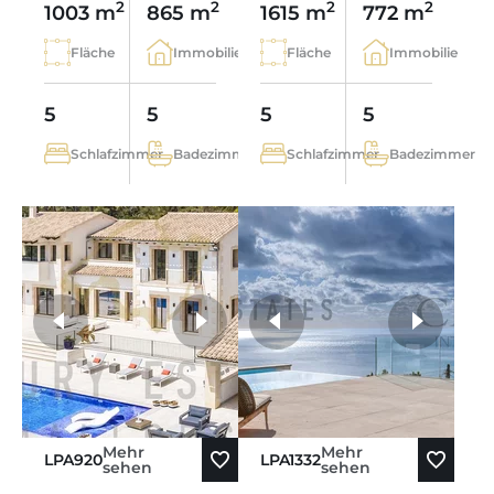
2
2
2
2
1003 m
865 m
1615 m
772 m
Fläche
Immobilie
Fläche
Immobilie
5
5
5
5
Schlafzimmer
Badezimmer
Schlafzimmer
Badezimmer
weitere Fotos
Mehr
Mehr
LPA920
LPA1332
sehen
sehen