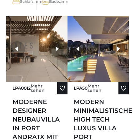
Schlafzimmer
Badezimmer
weitere Fotos
Mehr
Mehr
LPA0012
LPA50
sehen
sehen
MODERNE
MODERN
DESIGNER
MINIMALISTISCHE
NEUBAUVILLA
HIGH TECH
IN PORT
LUXUS VILLA
ANDRATX MIT
PORT