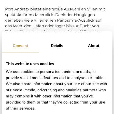
Port Andratx bietet eine große Auswahl an Villen mit
spektakulärem Meerblick. Dank der Hanglagen
genießen viele Villen einen Panorama-Ausblick auf
das Meer, den Hafen oder sogar bis zur Bucht von
Palma. Einige Immobilien liegen bis zu 150 m über
dem Meeresspiegel.
Consent
Details
About
Meerblick Villen Port
Andratx
This website uses cookies
We use cookies to personalise content and ads, to
provide social media features and to analyse our traffic.
We also share information about your use of our site with
our social media, advertising and analytics partners who
may combine it with other information that you’ve
provided to them or that they’ve collected from your use
of their services.