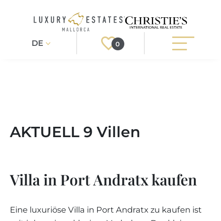
DE
0
Suchen
Registrieren
Login
IMMOBILIEN
AKTUELL 9 Villen
Exklusiv
ALLE IMMOBILIEN
SERVICE
BAUPROJEKTE
Orte
UNSER SERVICE
ÜBER UNS
Villa in Port Andratx kaufen
NEUBAUVILLEN
IMMOBILIEN KAUFEN
Immobilienart
IHR LUXUSMAKLER AUF MALLORCA
REGIONEN
LUXUSIMMOBILIEN
IMMOBILIEN VERKAUFEN
Eine luxuriöse Villa in Port Andratx zu kaufen ist
IMMOBILIENMAKLER IN PORT ANDRATX
Weitere Filter
IMMOBILIENREGIONEN
LIFESTYLE