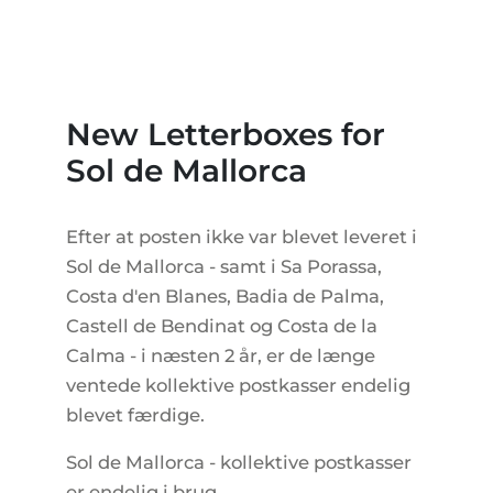
LEJLIGHEDSKOMPLEKSER
BOLIGSØGNING PÅ MALLORCA
EJENDOMSMÆGLERE PORTALS MALLORCA
REGION ANDRATX
VINGÅRD
MALLORCA LIFESTYLE
CHRISTIE'S REAL ESTATE
SALG-AF-BOUTIQUE-HOTELLER
VORES TEAM
REGION SANTA PONSA
KULINARISK MALLORCA
LIVE VIDEO TOUR
KONTAKT
KUNDEUDTALELSER
REGION PORTALS
New Letterboxes for
SHOPPING PÅ MALLORCA
SKATTER OG EKSTRAOMKOSTNINGER
NYHEDER
Sol de Mallorca
FRITIDSAKTIVITETER PÅ MALLORCA
ENERGICERTIFIKAT
UAFHÆNGIG EJENDOMSMÆGLER
SKOLER PÅ MALLORCA
FAQ
Efter at posten ikke var blevet leveret i
CONTACT
LUXURY ESTATES & MALLORCA MAGAZIN
Sol de Mallorca - samt i Sa Porassa,
Costa d'en Blanes, Badia de Palma,
Castell de Bendinat og Costa de la
Calma - i næsten 2 år, er de længe
ventede kollektive postkasser endelig
blevet færdige.
Sol de Mallorca - kollektive postkasser
er endelig i brug