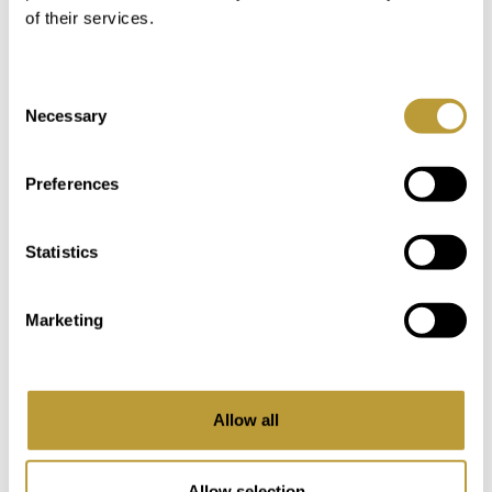
of their services.
Consent
Necessary
Selection
Preferences
Sant Sebastià - Skytshelgen
Statistics
for byen Palma fejres
Marketing
Sant Sebastià, Saint Sebastian, er skytshelgen
for byen Palma. Til ære for ham er der en stor
festival hvert år omkring den 20. januar. P...
Allow all
Læs mere
Allow selection