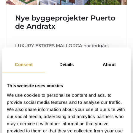
Nye byggeprojekter Puerto
de Andratx
LUXURY ESTATES MALLORCA har indgået
flere eksklusive kontrakter med bygherrer i
Puerto de Andratx og har dermed sikret sig
Consent
Details
About
eneretten til...
Læs mere
This website uses cookies
We use cookies to personalise content and ads, to
provide social media features and to analyse our traffic.
We also share information about your use of our site with
our social media, advertising and analytics partners who
may combine it with other information that you’ve
provided to them or that they’ve collected from your use