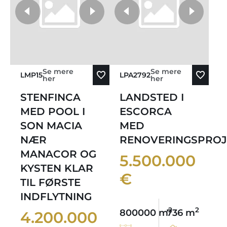
flere fotos
Se mere
Se mere
LMP15
LPA2792
her
her
STENFINCA
LANDSTED I
MED POOL I
ESCORCA
SON MACIA
MED
NÆR
RENOVERINGSPROJ
MANACOR OG
5.500.000
KYSTEN KLAR
€
TIL FØRSTE
INDFLYTNING
2
2
800000 m
736 m
4.200.000