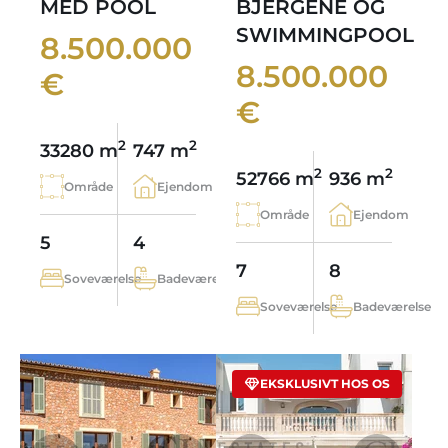
MED POOL
BJERGENE OG
SWIMMINGPOOL
8.500.000
8.500.000
€
€
2
2
33280 m
747 m
2
2
52766 m
936 m
Område
Ejendom
Område
Ejendom
5
4
7
8
Soveværelse
Badeværelse
Soveværelse
Badeværelse
EKSKLUSIVT HOS OS