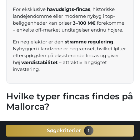
For eksklusive
havudsigts-fincas
, historiske
landejendomme eller moderne nybyg i top­
beliggenheder kan priser
3–100 M€
forekomme
– enkelte off-market undtagelser endnu højere.
En nøglefaktor er den
stramme regulering
.
Nybyggeri i landzone er begrænset, hvilket løfter
efterspørgslen på eksisterende fincas og giver
høj
værdistabilitet
– attraktiv langsigtet
investering.
Hvilke typer fincas findes på
Mallorca?
Efter region varierer beliggenhed, byggestil og udsigt.
Søgekriterier
1
Her er populære typer med korte beskrivelser og