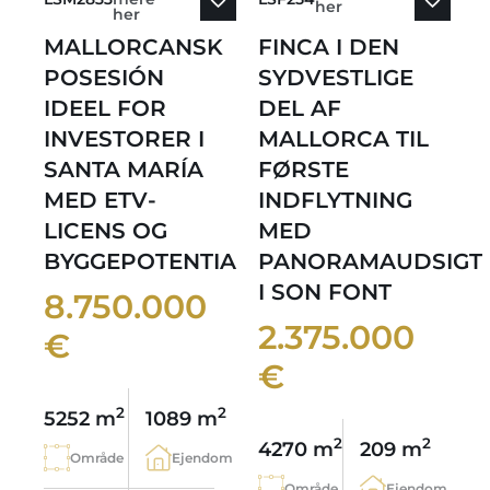
her
her
MALLORCANSK
FINCA I DEN
POSESIÓN
SYDVESTLIGE
IDEEL FOR
DEL AF
INVESTORER I
MALLORCA TIL
SANTA MARÍA
FØRSTE
MED ETV-
INDFLYTNING
LICENS OG
MED
BYGGEPOTENTIALE
PANORAMAUDSIGT
I SON FONT
8.750.000
2.375.000
€
€
2
2
5252 m
1089 m
2
2
4270 m
209 m
Område
Ejendom
Område
Ejendom