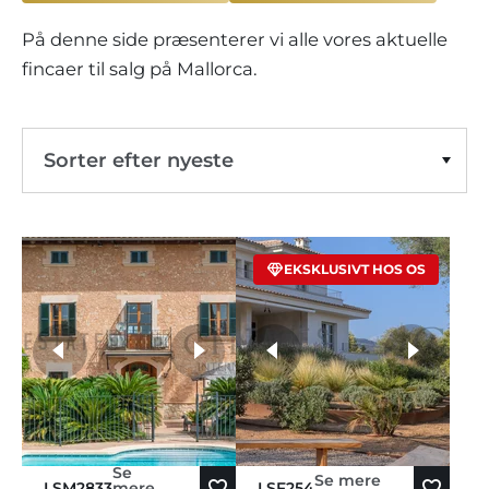
På denne side præsenterer vi alle vores aktuelle
fincaer til salg på Mallorca.
Sorter efter nyeste
Stigende pris
EKSKLUSIVT HOS OS
Pris faldende
Sorter efter ældste
flere fotos
Sorter efter nyeste
Se
Se mere
LSM2833
mere
LSF254