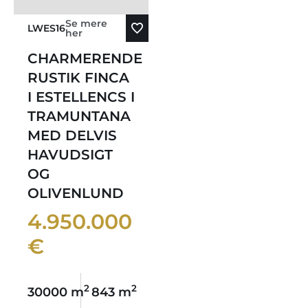
Se mere
LWES16
her
CHARMERENDE
RUSTIK FINCA
I ESTELLENCS I
TRAMUNTANA
MED DELVIS
HAVUDSIGT
OG
OLIVENLUND
4.950.000
€
2
2
30000 m
843 m