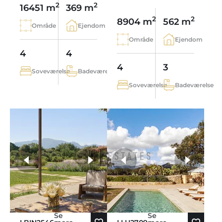
2
2
16451 m
369 m
2
2
8904 m
562 m
Område
Ejendom
Område
Ejendom
4
4
4
3
Soveværelse
Badeværelse
Soveværelse
Badeværelse
flere fotos
Se
Se