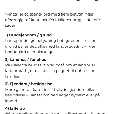
“Finca” er et spansk ord med flere betydninger
afhængigt af kontekst. På Mallorca bruges det ofte
sådan:
1) Landejendom / grund
I sin oprindelige betydning betegner en finca en
grund på landet, ofte med landbrugsdrift – fx en
bondegård eller plantage.
2) Landhus / feriehus
På Mallorca bruges “finca” også om et landhus i
landområde, ofte afsides og egnet til ophold for
familier.
3) Ejendom / besiddelse
Mere generelt kan “finca” betyde ejendom eller
besiddelse – uanset om den ligger bynært eller på
landet.
4) Lille tip
Når en mallorquiner taler om sin finca, er det klogt at