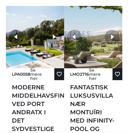
flere fotos
Se
Se
LPA0058
mere
LMO2716
mere
her
her
MODERNE
FANTASTISK
MIDDELHAVSFINCA
LUKSUSVILLA
VED PORT
NÆR
ANDRATX I
MONTUÏRI
DET
MED INFINITY-
SYDVESTLIGE
POOL OG