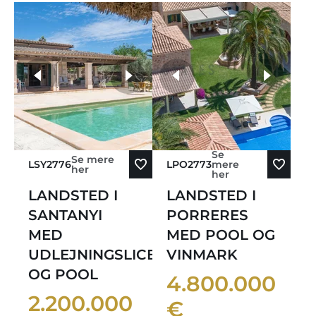
flere fotos
Se
Se mere
LSY2776
LPO2773
mere
her
her
LANDSTED I
LANDSTED I
SANTANYI
PORRERES
MED
MED POOL OG
UDLEJNINGSLICENS
VINMARK
OG POOL
4.800.000
2.200.000
€