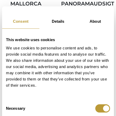
MALLORCA
PANORAMAUDSIGT
MED
OVER
HAVUDSIGT
TRAMUNTANA-
Consent
Details
About
OG
BJERGENE
GÆSTEHUSE
SÆLGER
This website uses cookies
RESERVE
We use cookies to personalise content and ads, to
RET
2
2
34800 m
371 m
provide social media features and to analyse our traffic.
We also share information about your use of our site with
Område
Ejendom
our social media, advertising and analytics partners who
2
2
6000 m
819 m
may combine it with other information that you’ve
4
4
provided to them or that they’ve collected from your use
Område
Ejendom
of their services.
Soveværelse
Badeværelse
7
7
Consent
Soveværelse
Badeværelse
Necessary
Selection