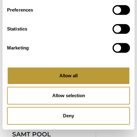
EKSKLUSIVT HOS OS
Preferences
Statistics
flere fotos
Marketing
Se mere
Se mere
LMP17
LAL2479
her
her
Allow all
FINCA-
STILVOLLE
EJENDOM I
NEUBAU
Allow selection
SON MACIA
FINCA I
MED 2
ALARÓ
Deny
HOVEDHUSE
SÆLGER
OG UDHUSE
SAMT POOL