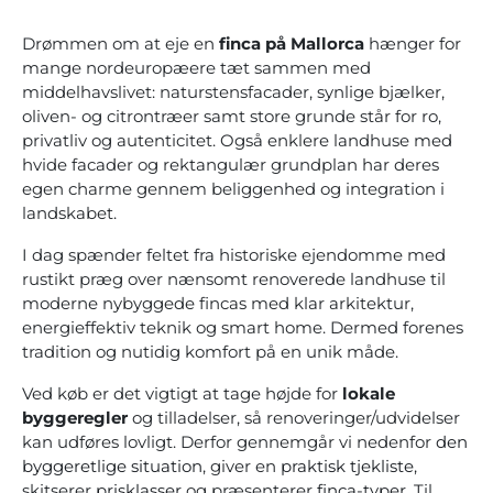
Drømmen om at eje en
finca på Mallorca
hænger for
mange nordeuropæere tæt sammen med
middelhavslivet: naturstensfacader, synlige bjælker,
oliven- og citrontræer samt store grunde står for ro,
privatliv og autenticitet. Også enklere landhuse med
hvide facader og rektangulær grundplan har deres
egen charme gennem beliggenhed og integration i
landskabet.
I dag spænder feltet fra historiske ejendomme med
rustikt præg over nænsomt renoverede landhuse til
moderne nybyggede fincas med klar arkitektur,
energieffektiv teknik og smart home. Dermed forenes
tradition og nutidig komfort på en unik måde.
Ved køb er det vigtigt at tage højde for
lokale
byggeregler
og tilladelser, så renoveringer/udvidelser
kan udføres lovligt. Derfor gennemgår vi nedenfor
den
byggeretlige situation
, giver en
praktisk tjekliste
,
skitserer
prisklasser
og præsenterer
finca-typer
. Til