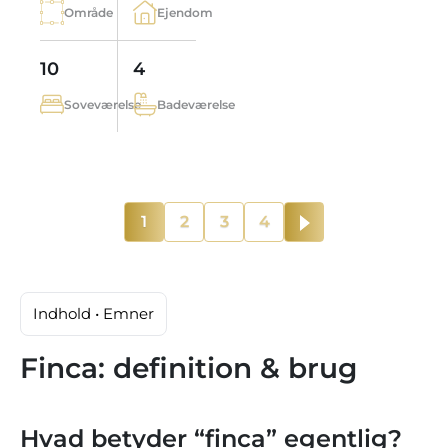
Område
Ejendom
10
4
Soveværelse
Badeværelse
1
2
3
4
Indhold • Emner
Finca: definition & brug
Hvad betyder “finca” egentlig?