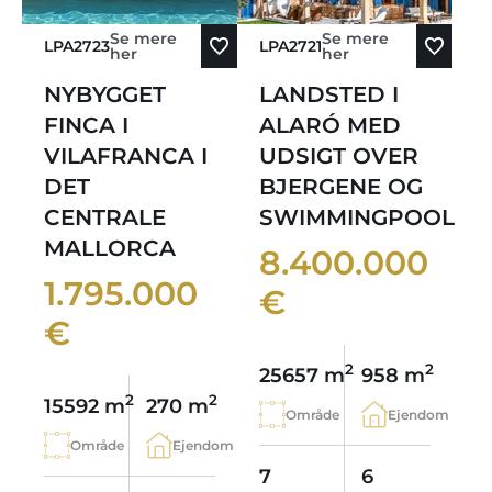
Se mere
Se mere
LPA2723
LPA2721
her
her
NYBYGGET
LANDSTED I
FINCA I
ALARÓ MED
VILAFRANCA I
UDSIGT OVER
DET
BJERGENE OG
CENTRALE
SWIMMINGPOOL
MALLORCA
8.400.000
1.795.000
€
€
2
2
25657 m
958 m
2
2
15592 m
270 m
Område
Ejendom
Område
Ejendom
7
6