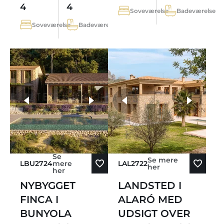
4
4
Soveværelse
Badeværelse
Soveværelse
Badeværelse
flere fotos
Se
Se mere
LBU2724
mere
LAL2722
her
her
NYBYGGET
LANDSTED I
FINCA I
ALARÓ MED
BUNYOLA
UDSIGT OVER