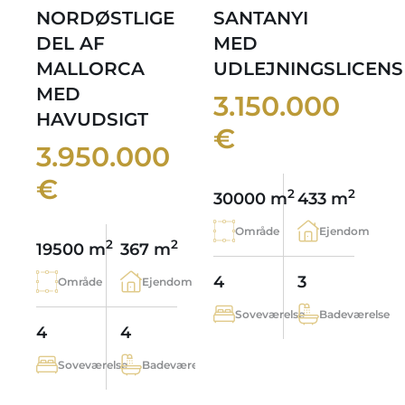
NORDØSTLIGE
SANTANYI
DEL AF
MED
MALLORCA
UDLEJNINGSLICENS
MED
3.150.000
HAVUDSIGT
€
3.950.000
€
2
2
30000 m
433 m
Område
Ejendom
2
2
19500 m
367 m
4
3
Område
Ejendom
Soveværelse
Badeværelse
4
4
Soveværelse
Badeværelse