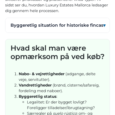
sidst ser du, hvordan
Luxury Estates Mallorca
ledsager
dig gennem hele processen.
Byggeretlig situation for historiske fincas
Hvad skal man være
opmærksom på ved køb?
Nabo- & vejrettigheder
(adgange, delte
veje, servitutter).
Vandretti­gheder
(brønd, cisterne/safareig,
fordeling med naboer).
Byggeretlig status
:
Legalitet: Er der bygget lovligt?
Foreligger tilladelser/ibrugtagning?
Særregler på
suelo rústico
: om- og