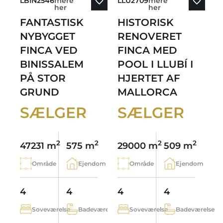
LBIN2546
mere
LLU2709
mere
her
her
FANTASTISK
HISTORISK
NYBYGGET
RENOVERET
FINCA VED
FINCA MED
BINISSALEM
POOL I LLUBÍ I
PÅ STOR
HJERTET AF
GRUND
MALLORCA
SÆLGER
SÆLGER
2
2
2
2
47231 m
575 m
29000 m
509 m
Område
Ejendom
Område
Ejendom
4
4
4
4
Soveværelse
Badeværelse
Soveværelse
Badeværelse