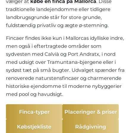
LEJLIGHEDSKOMPLEKSER
vælger at
købe en finca på Mallorca
. Disse
BOLIGSØGNING PÅ MALLORCA
EJENDOMSMÆGLERE PORTALS MALLORCA
traditionelle landejendomme eller tidligere
REGION ANDRATX
VINGÅRD
MALLORCA LIFESTYLE
CHRISTIE'S REAL ESTATE
Finca
Slet filter
SALG-AF-BOUTIQUE-HOTELLER
landbrugsgrunde står for store grunde,
VORES TEAM
REGION SANTA PONSA
KULINARISK MALLORCA
fuldstændig privatliv og ægte ø-stemning.
LIVE VIDEO TOUR
KONTAKT
KUNDEUDTALELSER
REGION PORTALS
SHOPPING PÅ MALLORCA
Fincaer findes ikke kun i Mallorcas idylliske indre,
SKATTER OG EKSTRAOMKOSTNINGER
NYHEDER
men også i eftertragtede områder som
FRITIDSAKTIVITETER PÅ MALLORCA
ENERGICERTIFIKAT
UAFHÆNGIG EJENDOMSMÆGLER
sydvesten med Calvià og Port Andratx, i nord
SKOLER PÅ MALLORCA
med udsigt over Tramuntana-bjergene eller i
FAQ
CONTACT
sydøst tæt på små bugter. Udvalget spænder fra
LUXURY ESTATES & MALLORCA MAGAZIN
renoverede naturstensfincaer og charmerende
historiske ejendomme til moderne nybyggerier
med pool og havudsigt.
Finca-typer
Placeringer & priser
Købstjekliste
Rådgivning