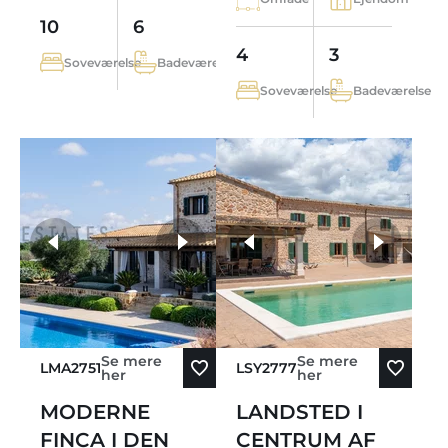
10
6
4
3
Soveværelse
Badeværelse
Soveværelse
Badeværelse
flere fotos
Se mere
Se mere
LMA2751
LSY2777
her
her
MODERNE
LANDSTED I
FINCA I DEN
CENTRUM AF