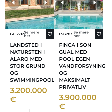
flere fotos
Se mere
Se mere
LAL2712
LSG2831
her
her
LANDSTED I
FINCA I SON
NATURSTEN I
GUAL MED
ALARO MED
POOL EGEN
STOR GRUND
VANDFORSYNING
OG
OG
SWIMMINGPOOL
MAKSIMALT
PRIVATLIV
3.200.000
3.900.000
€
€