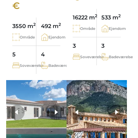
€
2
2
16222 m
533 m
2
2
3550 m
492 m
Område
Ejendom
Område
Ejendom
3
3
5
4
Soveværelse
Badeværelse
Soveværelse
Badeværelse
flere fotos