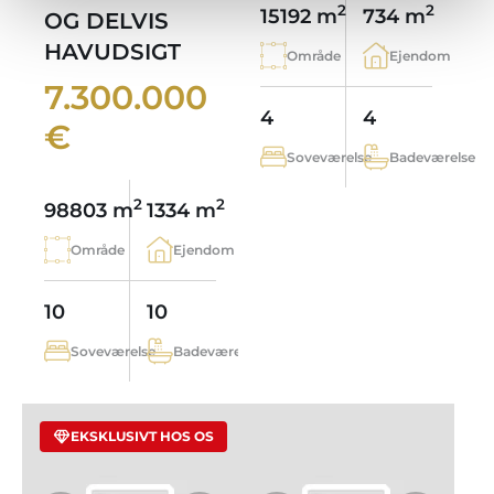
2
2
15192 m
734 m
OG DELVIS
HAVUDSIGT
Område
Ejendom
7.300.000
4
4
€
Soveværelse
Badeværelse
2
2
98803 m
1334 m
Område
Ejendom
10
10
Soveværelse
Badeværelse
EKSKLUSIVT HOS OS