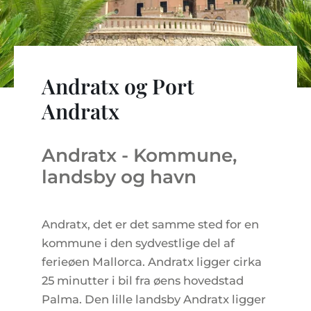
LEJLIGHEDSKOMPLEKSER
BOLIGSØGNING PÅ MALLORCA
EJENDOMSMÆGLERE PORTALS MALLORCA
REGION ANDRATX
VINGÅRD
MALLORCA LIFESTYLE
CHRISTIE'S REAL ESTATE
SALG-AF-BOUTIQUE-HOTELLER
VORES TEAM
REGION SANTA PONSA
KULINARISK MALLORCA
LIVE VIDEO TOUR
KONTAKT
KUNDEUDTALELSER
REGION PORTALS
Andratx og Port
SHOPPING PÅ MALLORCA
SKATTER OG EKSTRAOMKOSTNINGER
NYHEDER
Andratx
FRITIDSAKTIVITETER PÅ MALLORCA
ENERGICERTIFIKAT
UAFHÆNGIG EJENDOMSMÆGLER
SKOLER PÅ MALLORCA
FAQ
Andratx - Kommune,
CONTACT
LUXURY ESTATES & MALLORCA MAGAZIN
landsby og havn
Andratx, det er det samme sted for en
kommune i den sydvestlige del af
ferieøen Mallorca. Andratx ligger cirka
25 minutter i bil fra øens hovedstad
Palma. Den lille landsby Andratx ligger