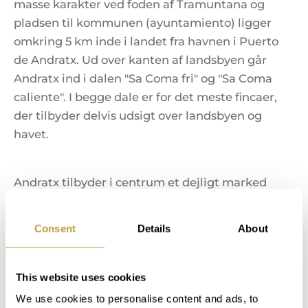
masse karakter ved foden af Tramuntana og
pladsen til kommunen (ayuntamiento) ligger
omkring 5 km inde i landet fra havnen i Puerto
de Andratx. Ud over kanten af landsbyen går
Andratx ind i dalen "Sa Coma fri" og "Sa Coma
caliente". I begge dale er for det meste fincaer,
der tilbyder delvis udsigt over landsbyen og
havet.
Andratx tilbyder i centrum et dejligt marked
med nogle enkle restauranter og caféer. Hver
onsdag finder et af de mest berømte ugentlige
Consent
Details
About
markeder på Mallorca sted på det nye torv. Ud
over frugt og grøntsager fra lokale landmænd
tilbydes mange håndværk. Foruden et
This website uses cookies
velassorteret supermarked tilbyder Andratx
We use cookies to personalise content and ads, to