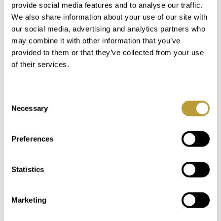
næsten alle andre butikker, der opfylder dine
provide social media features and to analyse our traffic.
daglige behov.
We also share information about your use of our site with
our social media, advertising and analytics partners who
Andratx kommune
may combine it with other information that you’ve
provided to them or that they’ve collected from your use
of their services.
Andre steder i Andratx kommune er San Telmo
eller Sant Elm (Mallorca) og S'Arracó. San Telmo
Consent
er en lille, meget original fiskerby, kendt for sine
Necessary
Selection
fremragende skaldyr restauranter og den
offshore beskyttede ø Dragonera. Mellem
Andratx og Sant Elm ligger i en dal landsbyen
Preferences
S'Arraco med mange historiske landsbyhuse og
små fincaer. Velkendt er også stranden
Statistics
feriestedet Camp de Mar med sin strand og
golfbanen "Golf d'Andratx".
Marketing
Øen hovedstaden Palma de Mallorca kan nås