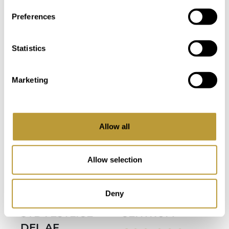
EKSKLUSIVT HOS OS
Preferences
flere fotos
Statistics
Marketing
Se mere
Se mere
LPA1537
LPA302
her
her
PORT
PENTHOUSE I
Allow all
ANDRATX-
PUERTO DE
VILLA MED
ANDRATX
Allow selection
HAVUDSIGT
MED STOR
OG STOR
TAGTERRASSE
Deny
HAVE I DEN
LIGE I BYENS
SYDVESTLIGE
CENTRUM
DEL AF