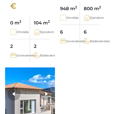
€
2
2
948 m
800 m
Område
Ejendom
2
2
0 m
104 m
6
6
Område
Ejendom
Soveværelse
Badeværelse
2
2
Soveværelse
Badeværelse