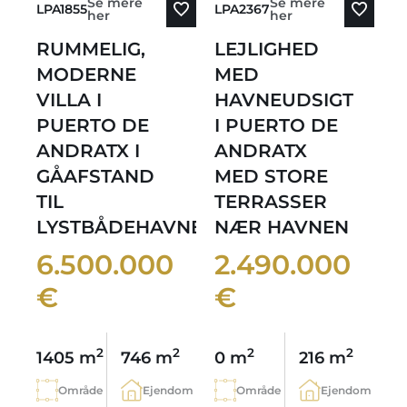
Se mere
Se mere
LPA1855
LPA2367
her
her
RUMMELIG,
LEJLIGHED
MODERNE
MED
VILLA I
HAVNEUDSIGT
PUERTO DE
I PUERTO DE
ANDRATX I
ANDRATX
GÅAFSTAND
MED STORE
TIL
TERRASSER
LYSTBÅDEHAVNEN
NÆR HAVNEN
6.500.000
2.490.000
€
€
2
2
2
2
1405 m
746 m
0 m
216 m
Område
Ejendom
Område
Ejendom