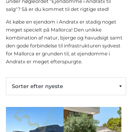
LEJLIGHEDSKOMPLEKSER
under nøgleordet "Ejendomme i Andratx til
BOLIGSØGNING PÅ MALLORCA
EJENDOMSMÆGLERE PORTALS MALLORCA
salg"? Så er du kommet til det rigtige sted!
REGION ANDRATX
VINGÅRD
MALLORCA LIFESTYLE
CHRISTIE'S REAL ESTATE
sydvest-andratx
Slet filter
SALG-AF-BOUTIQUE-HOTELLER
VORES TEAM
REGION SANTA PONSA
At købe en ejendom i Andratx er stadig noget
KULINARISK MALLORCA
LIVE VIDEO TOUR
KONTAKT
meget specielt på Mallorca! Den unikke
KUNDEUDTALELSER
REGION PORTALS
SHOPPING PÅ MALLORCA
kombination af natur, bjerge og havudsigt samt
SKATTER OG EKSTRAOMKOSTNINGER
NYHEDER
den gode forbindelse til infrastrukturen sydvest
FRITIDSAKTIVITETER PÅ MALLORCA
ENERGICERTIFIKAT
UAFHÆNGIG EJENDOMSMÆGLER
for Mallorca er grunden til, at ejendomme i
SKOLER PÅ MALLORCA
Andratx er meget efterspurgte.
FAQ
CONTACT
LUXURY ESTATES & MALLORCA MAGAZIN
Sorter efter nyeste
Stigende pris
Pris faldende