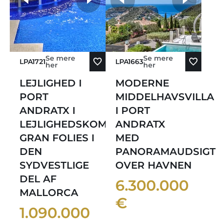
flere fotos
Se mere
Se mere
LPA1721
LPA1663
her
her
LEJLIGHED I
MODERNE
PORT
MIDDELHAVSVILLA
ANDRATX I
I PORT
LEJLIGHEDSKOMPLEKSET
ANDRATX
GRAN FOLIES I
MED
DEN
PANORAMAUDSIGT
SYDVESTLIGE
OVER HAVNEN
DEL AF
6.300.000
MALLORCA
€
1.090.000