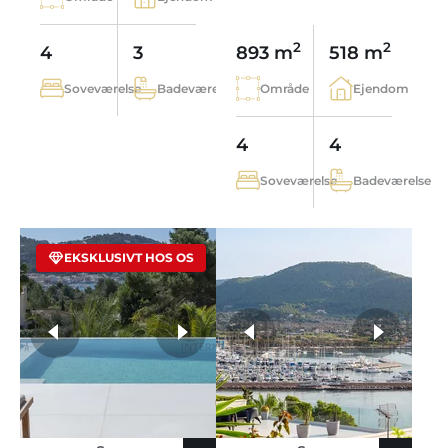
2
2
4
3
893 m
518 m
Soveværelse
Badeværelse
Område
Ejendom
4
4
Soveværelse
Badeværelse
EKSKLUSIVT HOS OS
flere fotos