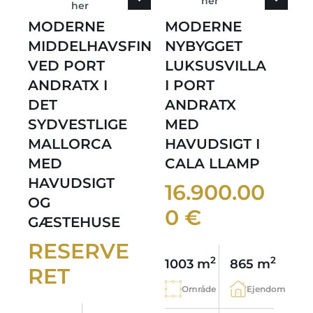
her
her
MODERNE
MODERNE
MIDDELHAVSFINCA
NYBYGGET
VED PORT
LUKSUSVILLA
ANDRATX I
I PORT
DET
ANDRATX
SYDVESTLIGE
MED
MALLORCA
HAVUDSIGT I
MED
CALA LLAMP
HAVUDSIGT
16.900.00
OG
0 €
GÆSTEHUSE
RESERVE
2
2
1003 m
865 m
RET
Område
Ejendom