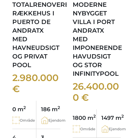
TOTALRENOVERET
MODERNE
RÆKKEHUS I
NYBYGGET
PUERTO DE
VILLA I PORT
ANDRATX
ANDRATX
MED
MED
HAVNEUDSIGT
IMPONERENDE
OG PRIVAT
HAVUDSIGT
POOL
OG STOR
INFINITYPOOL
2.980.000
26.400.00
€
0 €
2
2
0 m
186 m
2
2
1800 m
1497 m
Område
Ejendom
Område
Ejendom
4
3