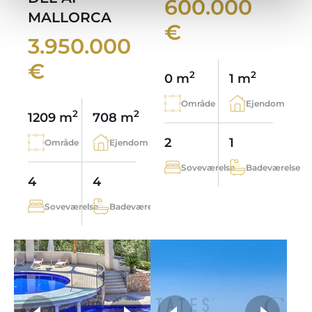
600.000
MALLORCA
€
3.950.000
€
2
2
0 m
1 m
Område
Ejendom
2
2
1209 m
708 m
2
1
Område
Ejendom
Soveværelse
Badeværelse
4
4
Soveværelse
Badeværelse