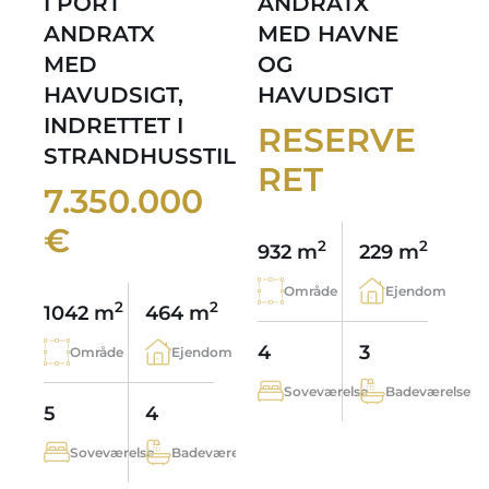
I PORT
ANDRATX
ANDRATX
MED HAVNE
MED
OG
HAVUDSIGT,
HAVUDSIGT
INDRETTET I
RESERVE
STRANDHUSSTIL
RET
7.350.000
€
2
2
932 m
229 m
Område
Ejendom
2
2
1042 m
464 m
4
3
Område
Ejendom
Soveværelse
Badeværelse
5
4
Soveværelse
Badeværelse