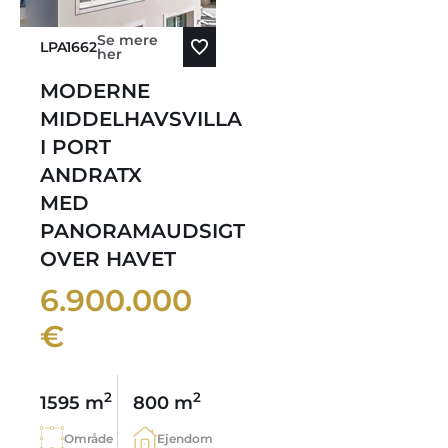
Se mere
LPA1662
her
MODERNE
MIDDELHAVSVILLA
I PORT
ANDRATX
MED
PANORAMAUDSIGT
OVER HAVET
6.900.000
€
2
2
1595 m
800 m
Område
Ejendom