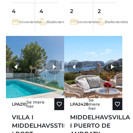
4
4
2
2
Soveværelse
Badeværelse
Soveværelse
Badeværelse
flere fotos
Se
Se mere
LPA210
LPA2428
mere
her
her
VILLA I
MIDDELHAVSVILLA
MIDDELHAVSSTIL
I PUERTO DE