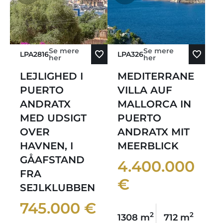
Se mere
Se mere
LPA2816
LPA326
her
her
LEJLIGHED I
MEDITERRANE
PUERTO
VILLA AUF
ANDRATX
MALLORCA IN
MED UDSIGT
PUERTO
OVER
ANDRATX MIT
HAVNEN, I
MEERBLICK
GÅAFSTAND
4.400.000
FRA
€
SEJLKLUBBEN
745.000 €
2
2
1308 m
712 m