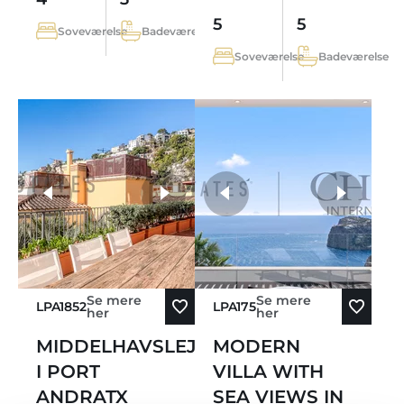
5
5
Soveværelse
Badeværelse
Soveværelse
Badeværelse
flere fotos
Se mere
Se mere
LPA1852
LPA175
her
her
MIDDELHAVSLEJLIGHED
MODERN
I PORT
VILLA WITH
ANDRATX
SEA VIEWS IN