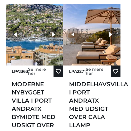
flere fotos
Se mere
Se mere
LPA1363
LPA2271
her
her
MODERNE
MIDDELHAVSVILLA
NYBYGGET
I PORT
VILLA I PORT
ANDRATX
ANDRATX
MED UDSIGT
BYMIDTE MED
OVER CALA
UDSIGT OVER
LLAMP