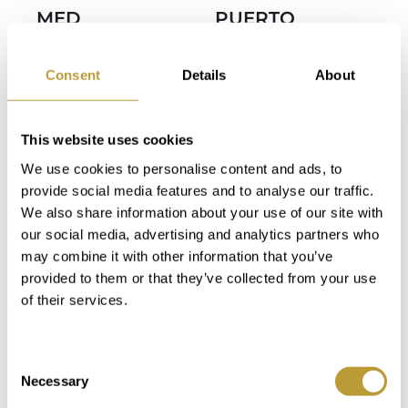
MED
PUERTO
HAVUDSIGT I
ANDRATX
EKSKLUSIVT
11.600.000
Consent
Details
About
KOMPLEKS
€
RESERVE
This website uses cookies
RET
We use cookies to personalise content and ads, to
2
2
1038 m
691 m
provide social media features and to analyse our traffic.
Område
Ejendom
We also share information about your use of our site with
2
2
0 m
273 m
our social media, advertising and analytics partners who
may combine it with other information that you’ve
6
6
Område
Ejendom
provided to them or that they’ve collected from your use
Soveværelse
Badeværelse
of their services.
2
2
Soveværelse
Badeværelse
Consent
Necessary
Selection