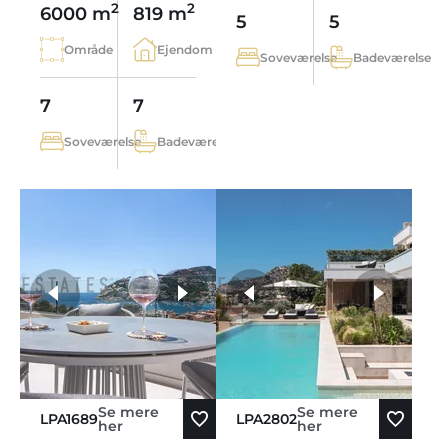
2
2
6000 m
819 m
5
5
Område
Ejendom
Soveværelse
Badeværelse
7
7
Soveværelse
Badeværelse
flere fotos
Se mere
Se mere
LPA1689
LPA2802
her
her