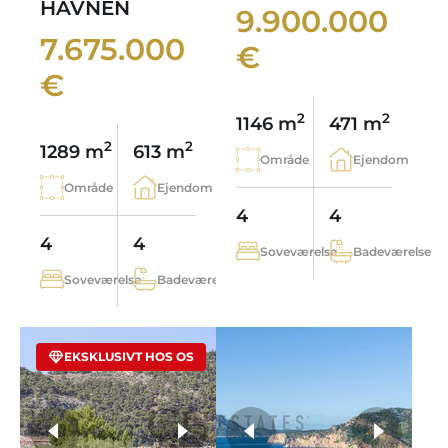
HAVNEN
9.900.000
7.675.000
€
€
2
2
1146 m
471 m
2
2
1289 m
613 m
Område
Ejendom
Område
Ejendom
4
4
4
4
Soveværelse
Badeværelse
Soveværelse
Badeværelse
EKSKLUSIVT HOS OS
flere fotos