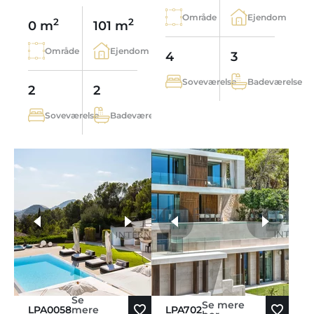
Område
Ejendom
2
2
0 m
101 m
Område
Ejendom
4
3
Soveværelse
Badeværelse
2
2
Soveværelse
Badeværelse
flere fotos
Se
Se mere
LPA0058
mere
LPA702