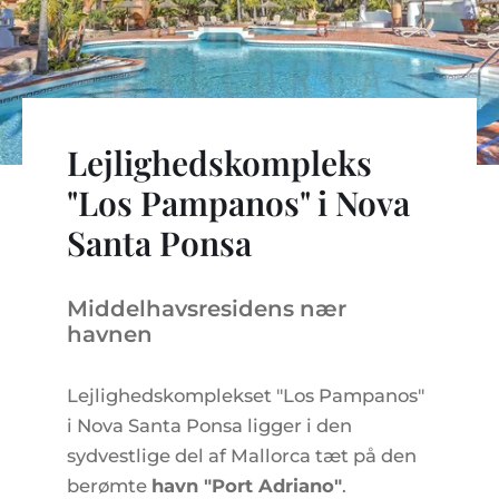
LEJLIGHEDSKOMPLEKSER
BOLIGSØGNING PÅ MALLORCA
EJENDOMSMÆGLERE PORTALS MALLORCA
REGION ANDRATX
VINGÅRD
MALLORCA LIFESTYLE
CHRISTIE'S REAL ESTATE
SALG-AF-BOUTIQUE-HOTELLER
VORES TEAM
REGION SANTA PONSA
KULINARISK MALLORCA
LIVE VIDEO TOUR
KONTAKT
KUNDEUDTALELSER
REGION PORTALS
SHOPPING PÅ MALLORCA
SKATTER OG EKSTRAOMKOSTNINGER
Lejlighedskompleks
NYHEDER
FRITIDSAKTIVITETER PÅ MALLORCA
ENERGICERTIFIKAT
"Los Pampanos" i Nova
UAFHÆNGIG EJENDOMSMÆGLER
SKOLER PÅ MALLORCA
Santa Ponsa
FAQ
CONTACT
LUXURY ESTATES & MALLORCA MAGAZIN
Middelhavsresidens nær
havnen
Lejlighedskomplekset "Los Pampanos"
i Nova Santa Ponsa ligger i den
sydvestlige del af Mallorca tæt på den
berømte
havn "Port Adriano"
.