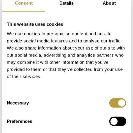
Consent
Details
About
aircondition w/c
This website uses cookies
bryggers
We use cookies to personalise content and ads, to
opbevaringsrum i kælder
provide social media features and to analyse our traffic.
We also share information about your use of our site with
aluminiumvinduer med termoruder
our social media, advertising and analytics partners who
may combine it with other information that you’ve
marmorgulve
provided to them or that they’ve collected from your use
of their services.
altaner med tag
penthouses med pool
Consent
Necessary
Selection
Lokation
Preferences