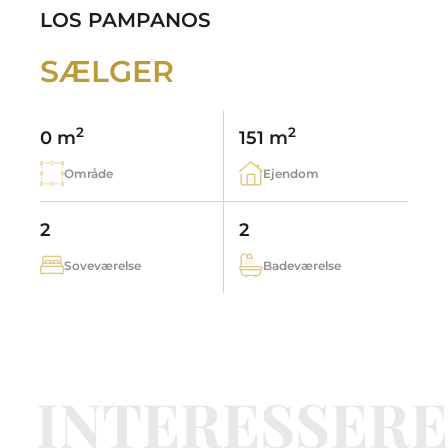
LOS PAMPANOS
SÆLGER
2
2
0 m
151 m
Område
Ejendom
2
2
Soveværelse
Badeværelse
INTERESSERE