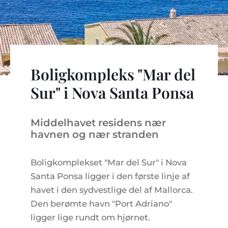
LEJLIGHEDSKOMPLEKSER
BOLIGSØGNING PÅ MALLORCA
EJENDOMSMÆGLERE PORTALS MALLORCA
REGION ANDRATX
VINGÅRD
MALLORCA LIFESTYLE
CHRISTIE'S REAL ESTATE
SALG-AF-BOUTIQUE-HOTELLER
VORES TEAM
REGION SANTA PONSA
KULINARISK MALLORCA
LIVE VIDEO TOUR
KONTAKT
KUNDEUDTALELSER
REGION PORTALS
SHOPPING PÅ MALLORCA
SKATTER OG EKSTRAOMKOSTNINGER
Boligkompleks "Mar del
NYHEDER
FRITIDSAKTIVITETER PÅ MALLORCA
ENERGICERTIFIKAT
Sur" i Nova Santa Ponsa
UAFHÆNGIG EJENDOMSMÆGLER
SKOLER PÅ MALLORCA
FAQ
CONTACT
Middelhavet residens nær
LUXURY ESTATES & MALLORCA MAGAZIN
havnen og nær stranden
Boligkomplekset "Mar del Sur" i Nova
Santa Ponsa ligger i den første linje af
havet i den sydvestlige del af Mallorca.
Den berømte havn "Port Adriano"
ligger lige rundt om hjørnet.