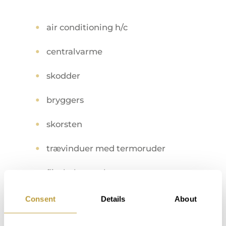
air conditioning h/c
centralvarme
skodder
bryggers
skorsten
trævinduer med termoruder
flisebelagt gulv
altaner overdækket delvis
Consent
Details
About
penthouses med jacuzzi