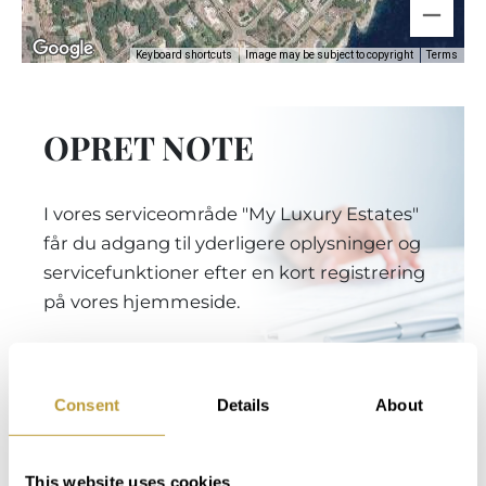
Keyboard shortcuts
Image may be subject to copyright
Terms
OPRET NOTE
I vores serviceområde "My Luxury Estates"
får du adgang til yderligere oplysninger og
servicefunktioner efter en kort registrering
på vores hjemmeside.
Login
Consent
Details
About
This website uses cookies