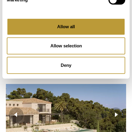
PRIS EFTER BEHOV
2
2
Allow all
916 m
535 m
Område
Ejendom
Allow selection
4
4
Deny
Soveværelse
Badeværelse