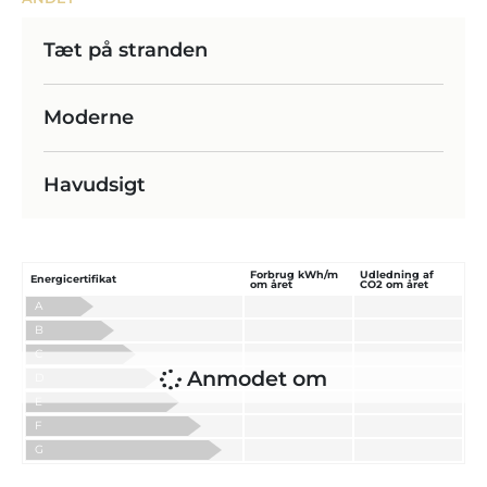
Tæt på stranden
Moderne
Havudsigt
Forbrug kWh/m
Udledning af
Energicertifikat
om året
CO2 om året
A
B
C
Anmodet om
D
E
F
G