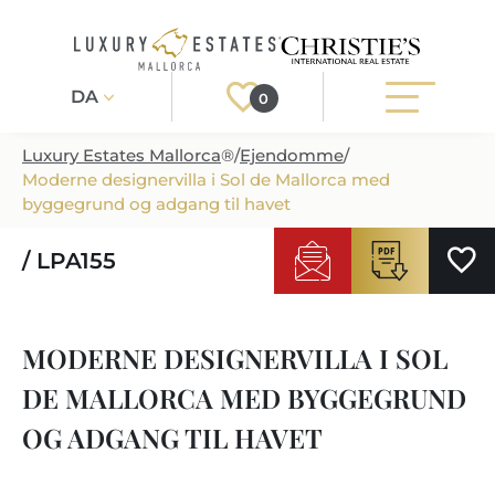
DA
0
Luxury Estates Mallorca
®
/
Ejendomme
/
Moderne designervilla i Sol de Mallorca med
Registrér
Login
byggegrund og adgang til havet
/ LPA155
EJENDOMME
ALLE EJENDOMME
SERVICE
MODERNE DESIGNERVILLA I SOL
PROJEKTUDVIKLING PÅ MALLORCA
SERVICE
OM OS
DE MALLORCA MED BYGGEGRUND
NYBYGGEDE VILLAER
TIPS TIL KØB
OM OS
OG ADGANG TIL HAVET
EJENDOMSREGIONER
LUKSUS EJENDOM
EJENDOM TIL SALG
EJENDOMSMAEGLER-I-PORT-ANDRATX
EJENDOMSREGIONER
MALLORCA LIFESTYLE