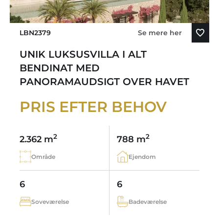
LBN2379
Se mere her
UNIK LUKSUSVILLA I ALT
BENDINAT MED
PANORAMAUDSIGT OVER HAVET
PRIS EFTER BEHOV
2
2
2.362 m
788 m
Område
Ejendom
6
6
Soveværelse
Badeværelse