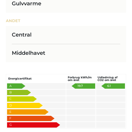
Gulvvarme
ANDET
Central
Middelhavet
Forbrug kWh/m
Udledning af
Energicertifikat
om året
CO2 om året
A
19.7
6.1
B
C
D
E
F
G