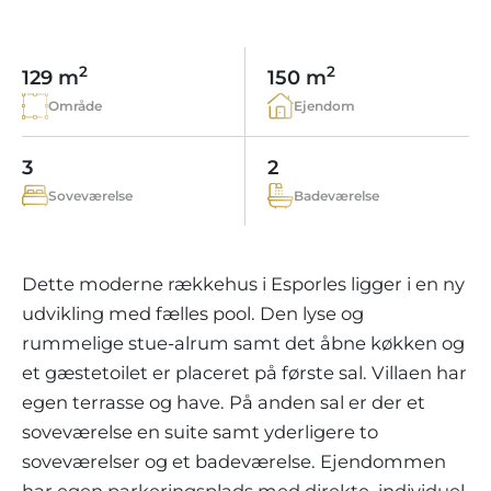
LEJLIGHEDSKOMPLEKSER
BOLIGSØGNING PÅ MALLORCA
EJENDOMSMÆGLERE PORTALS MALLORCA
REGION ANDRATX
VINGÅRD
MALLORCA LIFESTYLE
CHRISTIE'S REAL ESTATE
SALG-AF-BOUTIQUE-HOTELLER
VORES TEAM
2
2
129 m
150 m
REGION SANTA PONSA
KULINARISK MALLORCA
LIVE VIDEO TOUR
KONTAKT
Område
Ejendom
KUNDEUDTALELSER
REGION PORTALS
SHOPPING PÅ MALLORCA
SKATTER OG EKSTRAOMKOSTNINGER
NYHEDER
3
2
FRITIDSAKTIVITETER PÅ MALLORCA
ENERGICERTIFIKAT
UAFHÆNGIG EJENDOMSMÆGLER
Soveværelse
Badeværelse
SKOLER PÅ MALLORCA
FAQ
CONTACT
LUXURY ESTATES & MALLORCA MAGAZIN
Dette moderne rækkehus i Esporles ligger i en ny
udvikling med fælles pool. Den lyse og
rummelige stue-alrum samt det åbne køkken og
et gæstetoilet er placeret på første sal. Villaen har
egen terrasse og have. På anden sal er der et
soveværelse en suite samt yderligere to
soveværelser og et badeværelse. Ejendommen