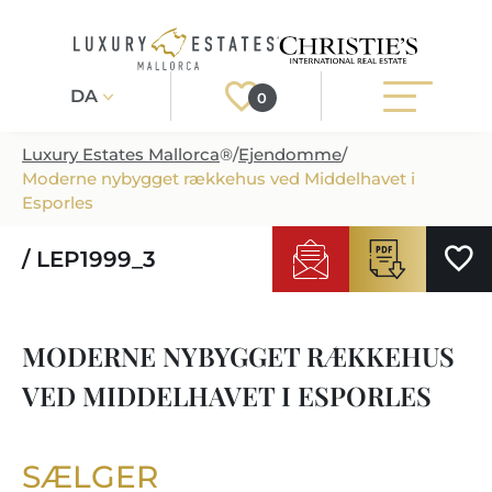
DA
0
Luxury Estates Mallorca
®
/
Ejendomme
/
Moderne nybygget rækkehus ved Middelhavet i
Registrér
Login
Esporles
/ LEP1999_3
EJENDOMME
ALLE EJENDOMME
SERVICE
MODERNE NYBYGGET RÆKKEHUS
PROJEKTUDVIKLING PÅ MALLORCA
SERVICE
OM OS
VED MIDDELHAVET I ESPORLES
NYBYGGEDE VILLAER
TIPS TIL KØB
OM OS
EJENDOMSREGIONER
LUKSUS EJENDOM
EJENDOM TIL SALG
SÆLGER
EJENDOMSMAEGLER-I-PORT-ANDRATX
EJENDOMSREGIONER
MALLORCA LIFESTYLE