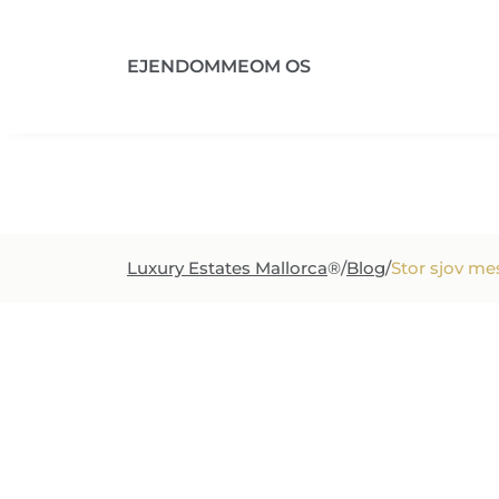
EJENDOMME
OM OS
Region
Eje
Luxury Estates Mallorca
®
/
Blog
/
Stor sjov me