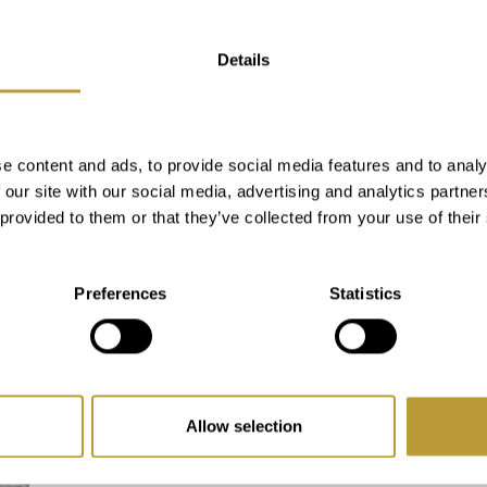
Sant Sebastià -
Skytshelgen for byen
Details
Palma fejres
e content and ads, to provide social media features and to analy
Sant Sebastià, Saint Sebastian, er
 our site with our social media, advertising and analytics partn
skytshelgen for byen Palma. Til ære for
 provided to them or that they’ve collected from your use of their
ham er der en stor festival hvert år
omkring den 20. januar. P...
Læs mere
Preferences
Statistics
Allow selection