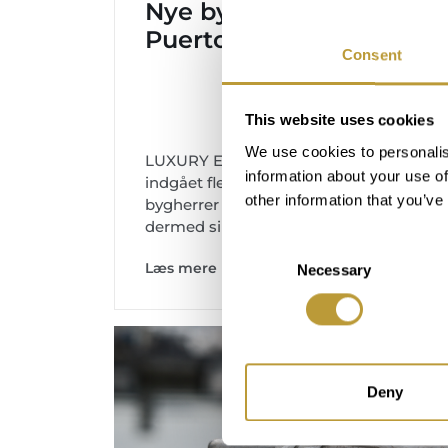
Nye byggeprojekter
Puerto de Andratx
Consent
This website uses cookies
We use cookies to personalis
LUXURY ESTATES MALLORCA har
information about your use of
indgået flere eksklusive kontrakter med
other information that you’ve
bygherrer i Puerto de Andratx og har
dermed sikret sig eneretten til...
Consent
Læs mere
Necessary
Selection
Deny