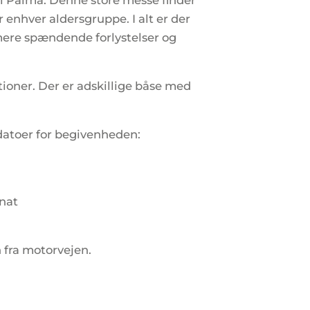
r) i Palma. Denne store messe finder
 enhver aldersgruppe. I alt er der
mere spændende forlystelser og
ktioner. Der er adskillige båse med
e datoer for begivenheden:
dnat
 fra motorvejen.