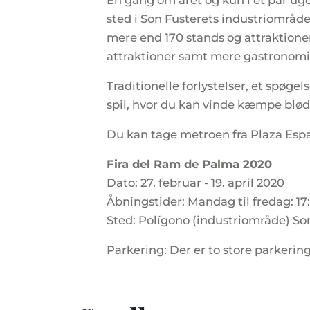
En gang om året og kun i et par uger
sted i Son Fusterets industriområde
mere end 170 stands og attraktione
attraktioner samt mere gastronomi
Traditionelle forlystelser, et spøge
spil, hvor du kan vinde kæmpe blød 
Du kan tage metroen fra Plaza España
Fira del Ram de Palma 2020
Dato: 27. februar - 19. april 2020
Åbningstider: Mandag til fredag: 17
Sted: Polígono (industriområde) So
Parkering: Der er to store parkerin