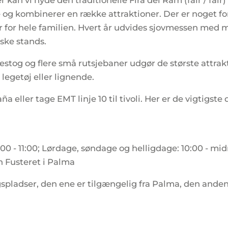
 kan vi nyde den traditionelle Fira del Ram (fair / fai
 og kombinerer en række attraktioner. Der er noget for
r for hele familien. Hvert år udvides sjovmessen med 
ske stands.
lsestog og flere små rutsjebaner udgør de største attra
legetøj eller lignende.
 eller tage EMT linje 10 til tivoli. Her er de vigtigst
:00 - 11:00; Lørdage, søndage og helligdage: 10:00 - mi
n Fusteret i Palma
gspladser, den ene er tilgængelig fra Palma, den anden