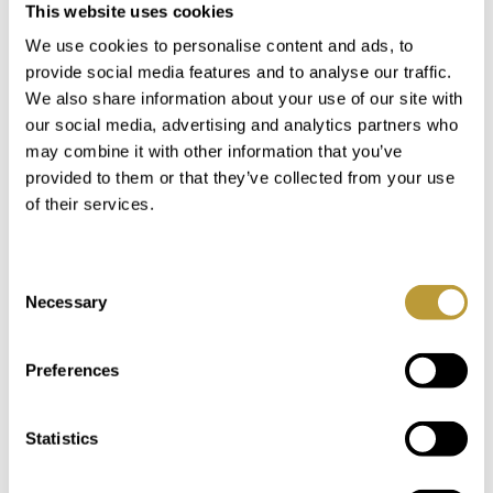
This website uses cookies
We use cookies to personalise content and ads, to
provide social media features and to analyse our traffic.
We also share information about your use of our site with
our social media, advertising and analytics partners who
may combine it with other information that you’ve
provided to them or that they’ve collected from your use
of their services.
Traditionelles Fest zu Ehren
Consent
der Schutzheiligen Virgen
Necessary
Selection
del Carmen
Preferences
Ein besonderes Highlight, das Sie sich nicht
entgehen lassen sollten, wenn Sie im Juli in
Statistics
Puerto de Andratx sind, ist das traditionelle
F...