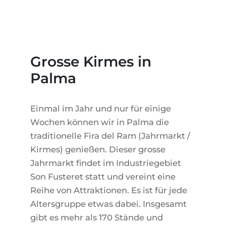
WEINGÜTER
IMMOBILIEN SCOUT
IMMOBILIENMAKLER IN PORTALS
REGION ANDRATX
APARTMENTANLAGEN
LIFESTYLE AUF MALLORCA
CHRISTIE'S
BOUTIQUE-HOTEL-VERKAUFEN
UNSER TEAM
REGION SANTA PONSA
MALLORCA KULINARISCH
LIVE VIDEO BESICHTIGUNG
KONTAKT
KUNDENSTIMMEN
REGION PORTALS
Grosse Kirmes in
SHOPPING AUF MALLORCA
STEUERN UND KAUFNEBENKOSTEN
BLOG
Palma
FREIZEITAKTIVITÄTEN AUF MALLORCA
ENERGIEZERTIFIKAT
MAKLER WERDEN
SCHULEN AUF MALLORCA
FAQ
Einmal im Jahr und nur für einige
KONTAKT
MAGAZIN
Wochen können wir in Palma die
traditionelle Fira del Ram (Jahrmarkt /
Kirmes) genießen. Dieser grosse
Jahrmarkt findet im Industriegebiet
Son Fusteret statt und vereint eine
Reihe von Attraktionen. Es ist für jede
Altersgruppe etwas dabei. Insgesamt
gibt es mehr als 170 Stände und