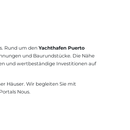
 Aufsteigend
LORCA
FNEBENKOSTEN
N AUF
+34 871 520 283
 Absteigend
ORCA
e zuerst
as. Rund um den
Yachthafen Puerto
te zuerst
@luxury-estates-mallorca.com
 Wohnungen und Baurundstücke. Die Nähe
en und wertbeständige Investitionen auf
ner
Häuser
. Wir begleiten Sie mit
Portals Nous.