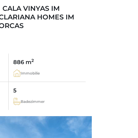
 CALA VINYAS IM
CLARIANA HOMES IM
ORCAS
2
886 m
Immobilie
5
Badezimmer