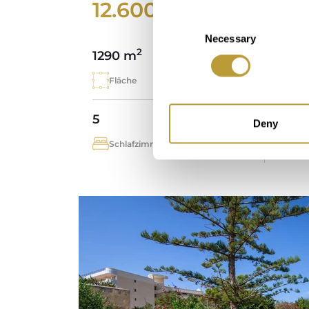
12.600.000 €
Consent
Necessary
Selection
2
1290 m
743 
Fläche
Imm
5
5
Deny
Schlafzimmer
Bad