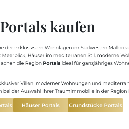
REGION PORTALS
Preis
SHOPPING AUF MAL
KUNDENSTIMMEN
STEUERN UND KAU
FREIZEITAKTIVITÄTE
BLOG
ENERGIEZERTIFIKAT
Preis
Portals kaufen
MALLORCA
MAKLER WERDEN
FAQ
SCHULEN AUF MALL
Ältest
KONTAKT
MAGAZIN
ne der exklusivsten Wohnlagen im Südwesten Mallorc
Neues
info
it Meerblick, Häuser im mediterranen Stil, moderne
machen die Region
Portals
ideal für ganzjähriges Wohn
xklusiver
Villen
, moderner
Wohnungen
und mediterra
 bei der Auswahl Ihrer Traumimmobilie in der Region 
tals
Häuser Portals
Grundstücke Portals