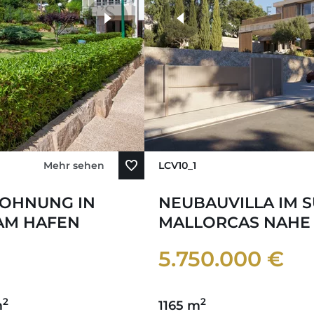
Mehr sehen
LCV10_1
WOHNUNG IN
NEUBAUVILLA IM 
AM HAFEN
MALLORCAS NAHE 
5.750.000 €
2
2
m
1165 m