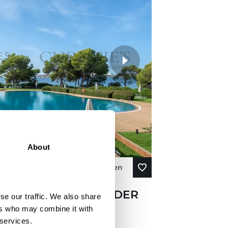
About
Mehr sehen
NG IN PORTALS IN DER
se our traffic. We also share
L IN ERSTER
ers who may combine it with
 services.