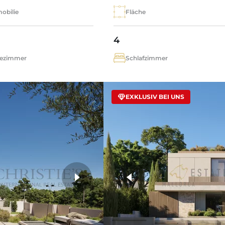
obilie
Fläche
4
ezimmer
Schlafzimmer
EXKLUSIV BEI UNS