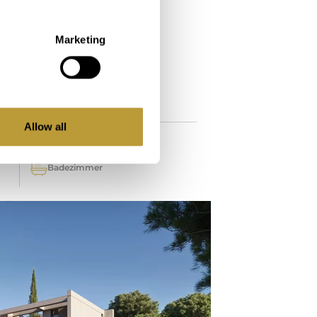
Marketing
2
284 m
Immobilie
Allow all
3
Badezimmer