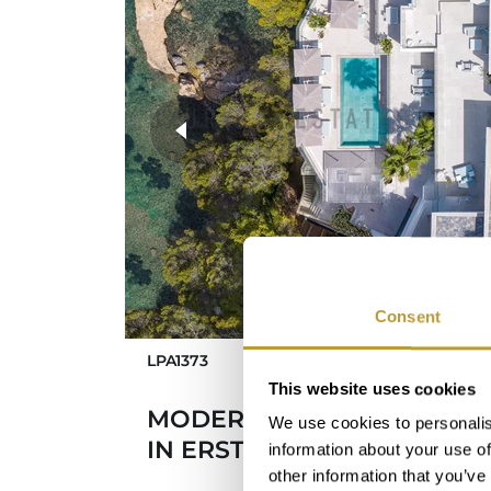
weitere Fotos
Consent
LPA1373
This website uses cookies
MODERNE NEUBAU VILLA I
We use cookies to personalis
IN ERSTER MEERESLINIE
information about your use of
other information that you’ve