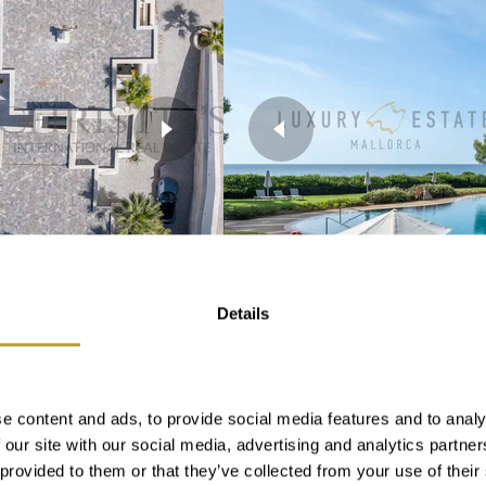
Details
Mehr sehen
LPP2587
N CALA VINYAS
EXKLUSIVE WOHNU
e content and ads, to provide social media features and to analy
ANLAGE MARDAVAL
 our site with our social media, advertising and analytics partn
MEERESLINIE
 provided to them or that they’ve collected from your use of their