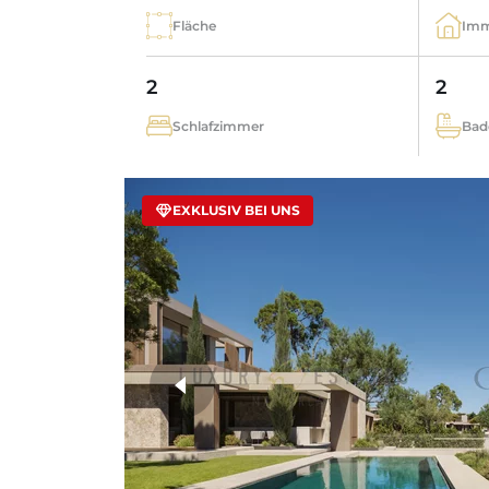
Fläche
Imm
2
2
Schlafzimmer
Bad
EXKLUSIV BEI UNS
weitere Fotos