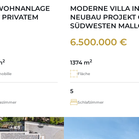
 WOHNANLAGE
MODERNE VILLA IN
T PRIVATEM
NEUBAU PROJEKT 
SÜDWESTEN MALL
6.500.000 €
2
2
m
1374 m
obilie
Fläche
5
ezimmer
Schlafzimmer