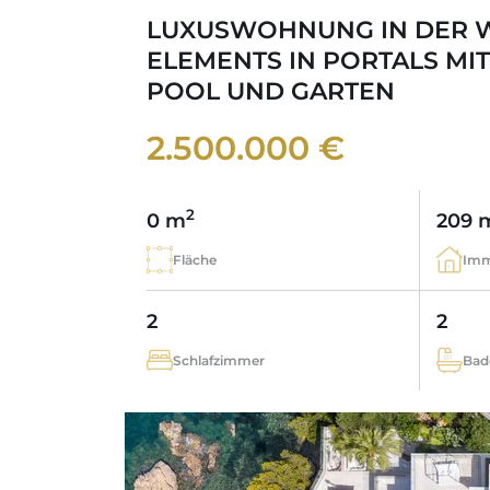
LUXUSWOHNUNG IN DER
ELEMENTS IN PORTALS MI
POOL UND GARTEN
2.500.000 €
2
0 m
209 
Fläche
Imm
2
2
Schlafzimmer
Bad