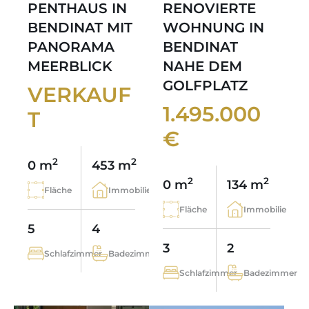
PENTHAUS IN
RENOVIERTE
BENDINAT MIT
WOHNUNG IN
PANORAMA
BENDINAT
MEERBLICK
NAHE DEM
GOLFPLATZ
VERKAUF
1.495.000
T
€
2
2
0 m
453 m
2
2
0 m
134 m
Fläche
Immobilie
Fläche
Immobilie
5
4
3
2
Schlafzimmer
Badezimmer
Schlafzimmer
Badezimmer