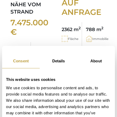
AUF
NÄHE VOM
ANFRAGE
STRAND
7.475.000
2
2
2362 m
788 m
€
Fläche
Immobilie
2
2
824 m
426 m
6
6
Fläche
Immobilie
Consent
Details
About
Schlafzimmer
Badezimmer
4
6
This website uses cookies
Schlafzimmer
Badezimmer
We use cookies to personalise content and ads, to
provide social media features and to analyse our traffic.
We also share information about your use of our site with
our social media, advertising and analytics partners who
may combine it with other information that you’ve
1