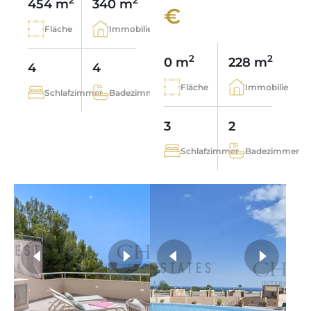
2
2
454 m
340 m
€
Fläche
Immobilie
2
2
0 m
228 m
4
4
Fläche
Immobilie
Schlafzimmer
Badezimmer
3
2
Schlafzimmer
Badezimmer
weitere Fotos