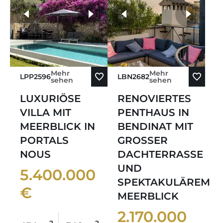
Älteste zuerst
weitere Fotos
Neueste zuerst
Mehr
Mehr
LPP2596
LBN2682
sehen
sehen
LUXURIÖSE
RENOVIERTES
VILLA MIT
PENTHAUS IN
MEERBLICK IN
BENDINAT MIT
PORTALS
GROSSER
NOUS
DACHTERRASSE
UND
5.400.000
SPEKTAKULÄREM
€
MEERBLICK
2.170.000