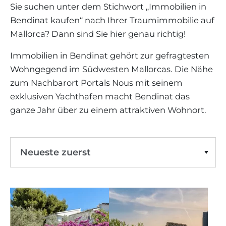
WEINGÜTER
IMMOBILIEN SCOUT
Sie suchen unter dem Stichwort „Immobilien in
IMMOBILIENMAKLER IN PORTALS
REGION ANDRATX
Bendinat kaufen“ nach Ihrer Traumimmobilie auf
APARTMENTANLAGEN
LIFESTYLE AUF MALLORCA
CHRISTIE'S
Bendinat
Filter löschen
BOUTIQUE-HOTEL-VERKAUFEN
UNSER TEAM
Mallorca? Dann sind Sie hier genau richtig!
REGION SANTA PONSA
MALLORCA KULINARISCH
LIVE VIDEO BESICHTIGUNG
KONTAKT
KUNDENSTIMMEN
Immobilien in Bendinat gehört zur gefragtesten
REGION PORTALS
SHOPPING AUF MALLORCA
STEUERN UND KAUFNEBENKOSTEN
Wohngegend im Südwesten Mallorcas. Die Nähe
BLOG
FREIZEITAKTIVITÄTEN AUF MALLORCA
zum Nachbarort Portals Nous mit seinem
ENERGIEZERTIFIKAT
MAKLER WERDEN
exklusiven Yachthafen macht Bendinat das
SCHULEN AUF MALLORCA
FAQ
ganze Jahr über zu einem attraktiven Wohnort.
KONTAKT
MAGAZIN
Neueste zuerst
Preis Aufsteigend
Preis Absteigend