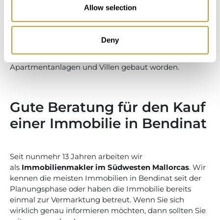
Nous sowie der nahgelegene Golfplatz sind nur einige
Allow selection
Gründe für den Kauf einer Immobilie in
Bendinat. Bendinat ist eine der begehrtesten
Wohngegenden Mallorcas. Rund um den “Königlichen
Deny
Golfplatz” sind in den letzten Jahrzehnten höchst
anspruchsvollen Mallorca Immobilien in Form von
Apartmentanlagen und Villen gebaut worden.
Gute Beratung für den Kauf
einer Immobilie in Bendinat
Seit nunmehr 13 Jahren arbeiten wir
als
Immobilienmakler im Südwesten Mallorcas
. Wir
kennen die meisten Immobilien in Bendinat seit der
Planungsphase oder haben die Immobilie bereits
einmal zur Vermarktung betreut. Wenn Sie sich
wirklich genau informieren möchten, dann sollten Sie