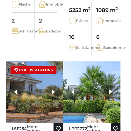
Fläche
Immobilie
2
2
5252 m
1089 m
2
2
Fläche
Immobilie
Schlafzimmer
Badezimmer
10
6
Schlafzimmer
Badezimmer
EXKLUSIV BEI UNS
weitere Fotos
Mehr
Mehr
LSF254
LPP2772
sehen
sehen