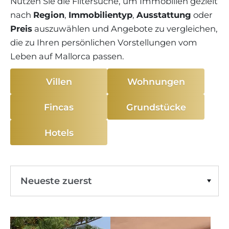
Nutzen Sie die Filtersuche, um Immobilien gezielt
nach
Region
,
Immobilientyp
,
Ausstattung
oder
Preis
auszuwählen und Angebote zu vergleichen,
die zu Ihren persönlichen Vorstellungen vom
Leben auf Mallorca passen.
Villen
Wohnungen
Fincas
Grundstücke
Hotels
Neueste zuerst
Preis Aufsteigend