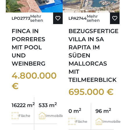
Mehr
Mehr
LPO2773
LPA2744
sehen
sehen
FINCA IN
BEZUGSFERTIGE
PORRERES
VILLA IN SA
MIT POOL
RAPITA IM
UND
SÜDEN
WEINBERG
MALLORCAS
MIT
4.800.000
TEILMEERBLICK
€
695.000 €
2
2
16222 m
533 m
2
2
0 m
96 m
Fläche
Immobilie
Fläche
Immobilie