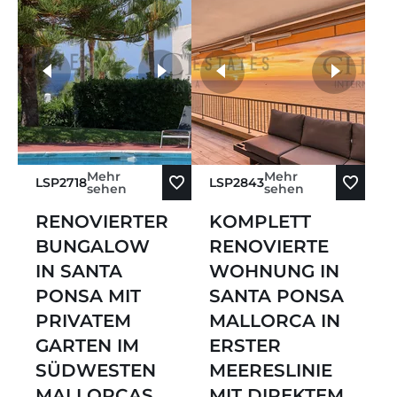
Preis Absteigend
Älteste zuerst
weitere Fotos
Neueste zuerst
Mehr
Mehr
LSP2718
LSP2843
sehen
sehen
RENOVIERTER
KOMPLETT
BUNGALOW
RENOVIERTE
IN SANTA
WOHNUNG IN
PONSA MIT
SANTA PONSA
PRIVATEM
MALLORCA IN
GARTEN IM
ERSTER
SÜDWESTEN
MEERESLINIE
MALLORCAS
MIT DIREKTEM