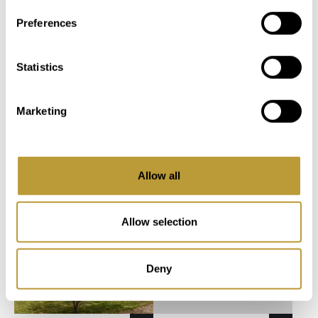
33280 m
747 m
Preferences
Fläche
Immobilie
2
2
25657 m
958 m
5
4
Fläche
Immobilie
Statistics
Schlafzimmer
Badezimmer
7
6
Marketing
Schlafzimmer
Badezimmer
Allow all
Allow selection
weitere Fotos
Deny