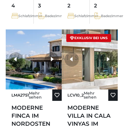
4
3
2
2
Schlafzimmer
Badezimmer
Schlafzimmer
Badezimmer
EXKLUSIV BEI UNS
weitere Fotos
Mehr
Mehr
LMA2751
LCV10_2
sehen
sehen
MODERNE
MODERNE
FINCA IM
VILLA IN CALA
NORDOSTEN
VINYAS IM