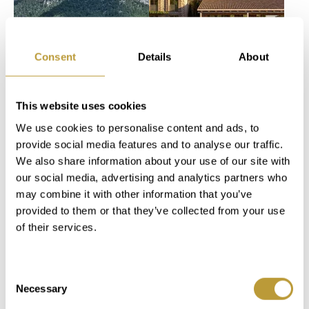
weitere Fotos
Consent
Details
About
This website uses cookies
Mehr
Mehr
LPA2721
LBU2724
sehen
sehen
We use cookies to personalise content and ads, to
provide social media features and to analyse our traffic.
GROSSE STEIN
NEUBAU
We also share information about your use of our site with
FINCA IN
FINCA IN
our social media, advertising and analytics partners who
ALARÓ MIT
BUNYOLA MIT
may combine it with other information that you’ve
TRAMUNTANA
POOL
provided to them or that they’ve collected from your use
of their services.
BLICK UND
8.500.000
POOL
€
8.400.000
Consent
Necessary
Selection
€
2
2