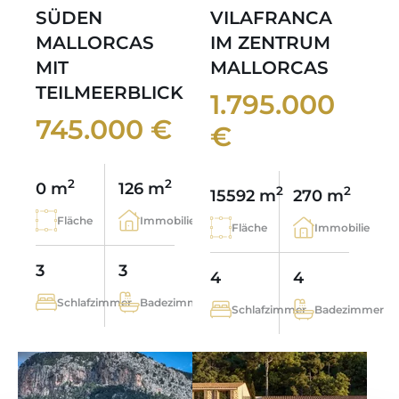
SÜDEN
VILAFRANCA
MALLORCAS
IM ZENTRUM
MIT
MALLORCAS
TEILMEERBLICK
1.795.000
745.000 €
€
2
2
0 m
126 m
2
2
15592 m
270 m
Fläche
Immobilie
Fläche
Immobilie
3
3
4
4
Schlafzimmer
Badezimmer
Schlafzimmer
Badezimmer