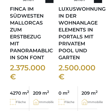
FINCA IM
LUXUSWOHNUNG
SÜDWESTEN
IN DER
MALLORCAS
WOHNANLAGE
ZUM
ELEMENTS IN
ERSTBEZUG
PORTALS MIT
MIT
PRIVATEM
PANORAMABLICK
POOL UND
IN SON FONT
GARTEN
2.375.000
2.500.000
€
€
2
2
2
2
4270 m
209 m
0 m
209 m
Fläche
Immobilie
Fläche
Immobilie