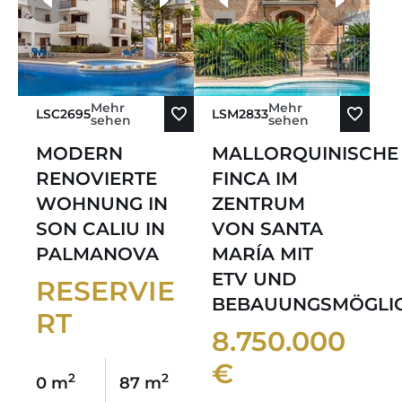
weitere Fotos
Mehr
Mehr
LSC2695
LSM2833
sehen
sehen
MODERN
MALLORQUINISCHE
RENOVIERTE
FINCA IM
WOHNUNG IN
ZENTRUM
SON CALIU IN
VON SANTA
PALMANOVA
MARÍA MIT
ETV UND
RESERVIE
BEBAUUNGSMÖGLIC
RT
8.750.000
€
2
2
0 m
87 m