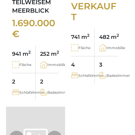
TEILWEISEM
VERKAUF
MEERBLICK
T
1.690.000
€
2
2
741 m
482 m
Fläche
Immobilie
2
2
941 m
252 m
4
3
Fläche
Immobilie
Schlafzimmer
Badezimmer
2
2
Schlafzimmer
Badezimmer