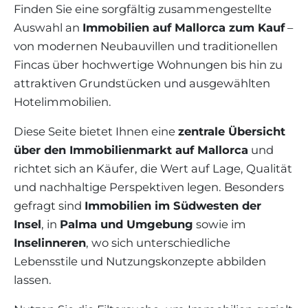
WEINGÜTER
IMMOBILIEN SCOUT
Finden Sie eine sorgfältig zusammengestellte
IMMOBILIENMAKLER IN PORTALS
REGION ANDRATX
Auswahl an
Immobilien auf Mallorca zum Kauf
–
APARTMENTANLAGEN
LIFESTYLE AUF MALLORCA
CHRISTIE'S
BOUTIQUE-HOTEL-VERKAUFEN
UNSER TEAM
von modernen Neubauvillen und traditionellen
REGION SANTA PONSA
MALLORCA KULINARISCH
LIVE VIDEO BESICHTIGUNG
Fincas über hochwertige Wohnungen bis hin zu
KONTAKT
KUNDENSTIMMEN
REGION PORTALS
attraktiven Grundstücken und ausgewählten
SHOPPING AUF MALLORCA
STEUERN UND KAUFNEBENKOSTEN
BLOG
Hotelimmobilien.
FREIZEITAKTIVITÄTEN AUF MALLORCA
ENERGIEZERTIFIKAT
MAKLER WERDEN
Diese Seite bietet Ihnen eine
zentrale Übersicht
SCHULEN AUF MALLORCA
FAQ
über den Immobilienmarkt auf Mallorca
und
KONTAKT
MAGAZIN
richtet sich an Käufer, die Wert auf Lage, Qualität
und nachhaltige Perspektiven legen. Besonders
gefragt sind
Immobilien im Südwesten der
Insel
, in
Palma und Umgebung
sowie im
Inselinneren
, wo sich unterschiedliche
Lebensstile und Nutzungskonzepte abbilden
lassen.