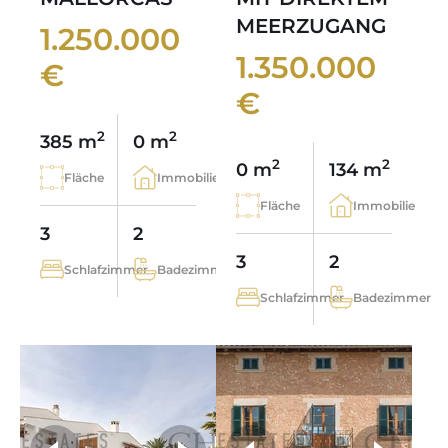
MEERZUGANG
1.250.000
1.350.000
€
€
2
2
385 m
0 m
2
2
0 m
134 m
Fläche
Immobilie
Fläche
Immobilie
3
2
3
2
Schlafzimmer
Badezimmer
Schlafzimmer
Badezimmer