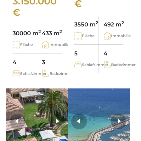
3.150.000
€
€
2
2
3550 m
492 m
2
2
30000 m
433 m
Fläche
Immobilie
Fläche
Immobilie
5
4
4
3
Schlafzimmer
Badezimmer
Schlafzimmer
Badezimmer
weitere Fotos