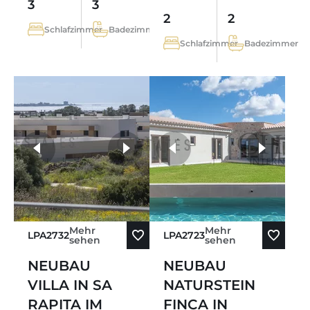
3
3
2
2
Schlafzimmer
Badezimmer
Schlafzimmer
Badezimmer
weitere Fotos
Mehr
Mehr
LPA2732
LPA2723
sehen
sehen
NEUBAU
NEUBAU
VILLA IN SA
NATURSTEIN
RAPITA IM
FINCA IN