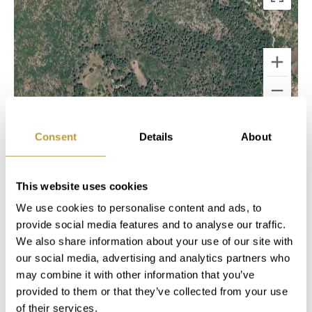
Keyboard shortcuts
Image may be subject to copyright
Terms
Consent
Details
About
NOTIZ ERSTELLEN
This website uses cookies
We use cookies to personalise content and ads, to
In unserem Servicebereich "My Luxury
provide social media features and to analyse our traffic.
Estates" stehen Ihnen nach der kurzen
We also share information about your use of our site with
Registrierung auf unserer Website sofort
our social media, advertising and analytics partners who
zusätzliche Informationen und Funktionen
may combine it with other information that you’ve
provided to them or that they’ve collected from your use
zur Verfügung.
of their services.