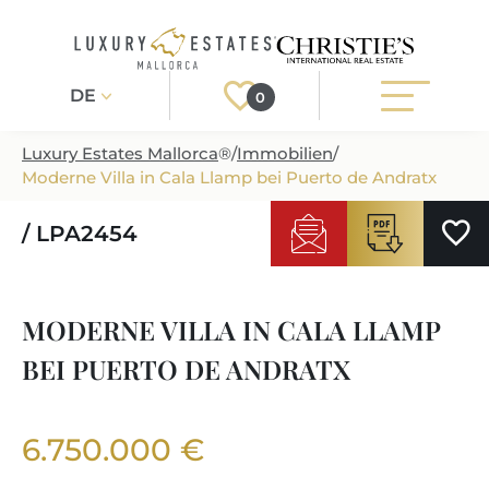
DE
0
Luxury Estates Mallorca
®
/
Immobilien
/
Moderne Villa in Cala Llamp bei Puerto de Andratx
Registrieren
Login
/ LPA2454
IMMOBILIEN
ALLE IMMOBILIEN
SERVICE
MODERNE VILLA IN CALA LLAMP
BAUPROJEKTE
BEI PUERTO DE ANDRATX
UNSER SERVICE
ÜBER UNS
NEUBAUVILLEN
IMMOBILIEN KAUFEN
IHR LUXUSMAKLER AUF MALLORCA
REGIONEN
6.750.000 €
LUXUSIMMOBILIEN
IMMOBILIEN VERKAUFEN
IMMOBILIENMAKLER IN PORT ANDRATX
IMMOBILIENREGIONEN
LIFESTYLE