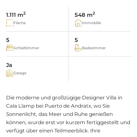
WEINGÜTER
IMMOBILIEN SCOUT
IMMOBILIENMAKLER IN PORTALS
REGION ANDRATX
APARTMENTANLAGEN
LIFESTYLE AUF MALLORCA
CHRISTIE'S
2
2
1.111 m
548 m
BOUTIQUE-HOTEL-VERKAUFEN
UNSER TEAM
REGION SANTA PONSA
Fläche
Immobilie
MALLORCA KULINARISCH
LIVE VIDEO BESICHTIGUNG
KONTAKT
KUNDENSTIMMEN
REGION PORTALS
SHOPPING AUF MALLORCA
5
5
STEUERN UND KAUFNEBENKOSTEN
BLOG
Schlafzimmer
Badezimmer
FREIZEITAKTIVITÄTEN AUF MALLORCA
ENERGIEZERTIFIKAT
MAKLER WERDEN
SCHULEN AUF MALLORCA
FAQ
Ja
KONTAKT
MAGAZIN
Garage
Die moderne und großzügige Designer Villa in
Cala Llamp bei Puerto de Andratx, wo Sie
Sonnenlicht, das Meer und Ruhe genießen
können, wurde erst vor kurzem fertiggestellt und
verfügt über einen Teilmeerblick. Ihre