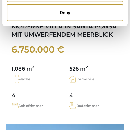
Deny
LSP2318
Mehr sehen
MODERNE VILLA IN SANTA PONSA
MIT UMWERFENDEM MEERBLICK
6.750.000 €
2
2
1.086 m
526 m
Fläche
Immobilie
4
4
Schlafzimmer
Badezimmer