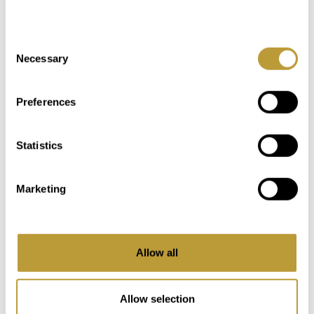
Login
Consent
Necessary
Selection
Das könnte Sie auch
Preferences
interessieren
Statistics
Marketing
Allow all
Allow selection