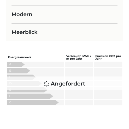
Modern
Meerblick
Verbrauch kWh /
Emission CO2 pro
Energieausweis
m pro Jahr
Jahr
A
B
C
Angefordert
D
E
F
G