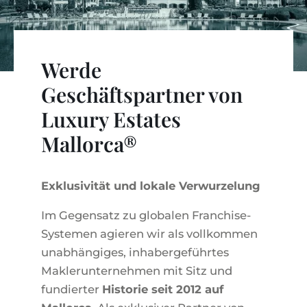
WEINGÜTER
IMMOBILIEN SCOUT
IMMOBILIENMAKLER IN PORTALS
REGION ANDRATX
APARTMENTANLAGEN
LIFESTYLE AUF MALLORCA
CHRISTIE'S
BOUTIQUE-HOTEL-VERKAUFEN
UNSER TEAM
REGION SANTA PONSA
MALLORCA KULINARISCH
LIVE VIDEO BESICHTIGUNG
Werde
KONTAKT
KUNDENSTIMMEN
REGION PORTALS
SHOPPING AUF MALLORCA
Geschäftspartner von
STEUERN UND KAUFNEBENKOSTEN
BLOG
FREIZEITAKTIVITÄTEN AUF MALLORCA
Luxury Estates
ENERGIEZERTIFIKAT
MAKLER WERDEN
Mallorca®
SCHULEN AUF MALLORCA
FAQ
KONTAKT
MAGAZIN
Exklusivität und lokale Verwurzelung
Im Gegensatz zu globalen Franchise-
Systemen agieren wir als vollkommen
unabhängiges, inhabergeführtes
Maklerunternehmen mit Sitz und
fundierter
Historie seit 2012 auf