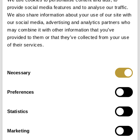
liebevoll gestaltete Garten mit seinen
provide social media features and to analyse our traffic.
We also share information about your use of our site with
Rückzugsmöglichkeiten zu einem Moment der
our social media, advertising and analytics partners who
Stille ein. Wenn die Sonne sinkt, steigen Sie auf
may combine it with other information that you’ve
die Dachterrasse Ihrer Cala-Llamp-Villa. Der
provided to them or that they’ve collected from your use
Jacuzzi ist warm, und der Blick über das goldene,
of their services.
orangefarbene Mittelmeer ist unvergleichlich.
Dies ist einer der Gründe, warum Immobilien in
der Cala Llamp zu den begehrtesten
Consent
Necessary
Selection
Luxusadressen Mallorcas gehören. Am Abend
zieht es Sie in den Hafen von Port Andratx. Die
Promenade erwacht zum Leben: Yachten
Preferences
glitzern im Wasser, charmante Restaurants
bieten erstklassige mediterrane Küche, und die
Statistics
Atmosphäre vereint Eleganz und Leichtigkeit.
Ein Dinner direkt am Wasser rundet den
Marketing
Lifestyle perfekt ab. Zurück in Ihrer Luxus Villa in