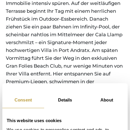
Immobilie intensiv spüren. Auf der weitläufigen
Terrasse beginnt Ihr Tag mit einem herrlichen
Frühstück im Outdoor-Essbereich. Danach
ziehen Sie ein paar Bahnen im Infinity-Pool, der
scheinbar nahtlos im Mittelmeer der Cala Llamp
verschmilzt – ein Signature-Moment jeder
hochwertigen Villa in Port Andratx. Am späten
Vormittag führt Sie der Weg in den exklusiven
Gran Folies Beach Club, nur wenige Minuten von
Ihrer Villa entfernt. Hier entspannen Sie auf
Premium-Liegen, schwimmen in der
kristallklaren Bucht und genießen mediterrane
Tapas oder ein Glas Rosé – perfektes Mallorca-
Consent
Details
About
Lebensgefühl. Zurück in Ihrer Luxus Villa in Port
Andratx verbringen Sie Zeit im privaten Spa- und
Fitnessbereich. Sauna, Workout oder Ruhe – alles
This website uses cookies
in absoluter Privatsphäre. Anschließend lädt der
We use cookies to personalise content and ads, to