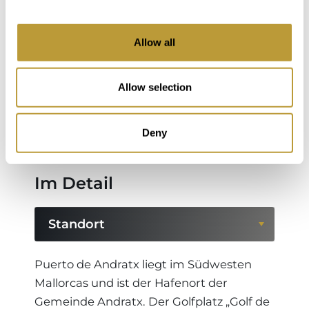
Port Andratx endet der Tag so außergewöhnlich,
wie er begonnen hat – mit Meerblick, Ruhe und
dem Gefühl, am schönsten Ort Mallorcas
Allow all
angekommen zu sein. Dies ist der Lifestyle, den
nur eine exklusive Villa in der Cala Llamp bieten
Allow selection
kann: mediterrane Magie, Luxus und absolute
Privatsphäre.
Deny
Im Detail
Standort
Standort
Puerto de Andratx liegt im Südwesten
Mallorcas und ist der Hafenort der
Region
Gemeinde Andratx. Der Golfplatz „Golf de