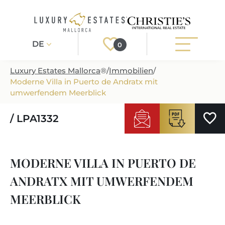
DE
0
Luxury Estates Mallorca
®
/
Immobilien
/
Moderne Villa in Puerto de Andratx mit
Registrieren
Login
umwerfendem Meerblick
/ LPA1332
IMMOBILIEN
ALLE IMMOBILIEN
SERVICE
MODERNE VILLA IN PUERTO DE
BAUPROJEKTE
UNSER SERVICE
ÜBER UNS
ANDRATX MIT UMWERFENDEM
NEUBAUVILLEN
IMMOBILIEN KAUFEN
IHR LUXUSMAKLER AUF MALLORCA
MEERBLICK
REGIONEN
LUXUSIMMOBILIEN
IMMOBILIEN VERKAUFEN
IMMOBILIENMAKLER IN PORT ANDRATX
IMMOBILIENREGIONEN
LIFESTYLE