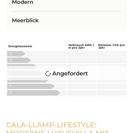
Modern
Meerblick
Verbrauch kWh /
Emission CO2 pro
Energieausweis
m pro Jahr
Jahr
A
B
C
Angefordert
D
E
F
G
CALA-LLAMP-LIFESTYLE: