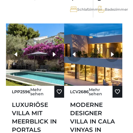
Schlafzimmer
Badezimmer
weitere Fotos
Mehr
Mehr
LPP2596
LCV2686
sehen
sehen
LUXURIÖSE
MODERNE
VILLA MIT
DESIGNER
MEERBLICK IN
VILLA IN CALA
PORTALS
VINYAS IN