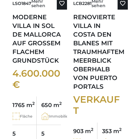
Mehr
Mehr
LSO1847
LCB2281
sehen
sehen
MODERNE
RENOVIERTE
VILLA IN SOL
VILLA IN
DE MALLORCA
COSTA DEN
AUF GROSSEM
BLANES MIT
FLACHEM
TRAUMHAFTEM
GRUNDSTÜCK
MEERBLICK
OBERHALB
4.600.000
VON PUERTO
€
PORTALS
VERKAUF
2
2
1765 m
650 m
T
Fläche
Immobilie
2
2
903 m
353 m
5
5