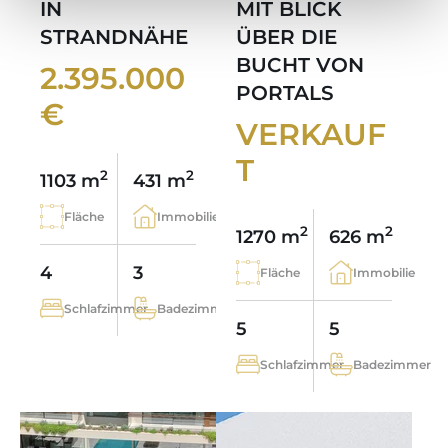
IN
MIT BLICK
STRANDNÄHE
ÜBER DIE
BUCHT VON
2.395.000
PORTALS
€
VERKAUF
T
2
2
1103 m
431 m
Fläche
Immobilie
2
2
1270 m
626 m
4
3
Fläche
Immobilie
Schlafzimmer
Badezimmer
5
5
Schlafzimmer
Badezimmer