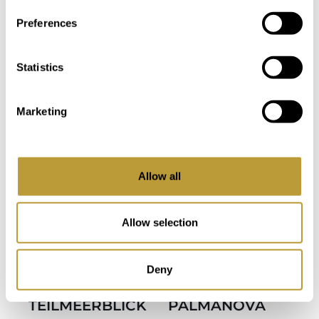
Schlafzimmer
Badezimmer
Preferences
Statistics
Marketing
weitere Fotos
Allow all
Mehr
Mehr
LCV1313
LPN1629
sehen
sehen
Allow selection
GEPFLEGTE
MODERNE
VILLA IN CALA
NEUBAU
Deny
VINYAS MIT
VILLA IN
TEILMEERBLICK
PALMANOVA