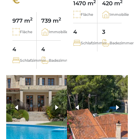
€
2
2
1470 m
420 m
Fläche
Immobilie
2
2
977 m
739 m
4
3
Fläche
Immobilie
Schlafzimmer
Badezimmer
4
4
Schlafzimmer
Badezimmer
weitere Fotos