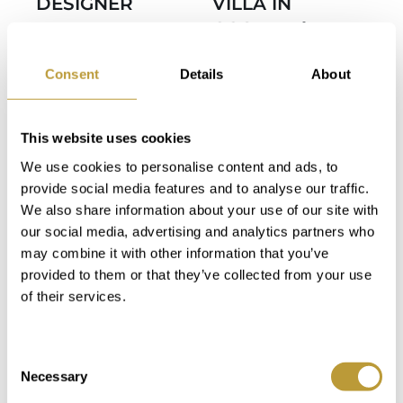
DESIGNER
VILLA IN
VILLA IN
COSTA D´EN
PORTALS MIT
BLANES MIT
Consent
Details
About
SCHÖNEM
MEERBLICK
MEERBLICK IM
POOL
SÜDWESTEN
4.450.000
This website uses cookies
VON
€
We use cookies to personalise content and ads, to
MALLORCA
provide social media features and to analyse our traffic.
11.450.000
We also share information about your use of our site with
2
2
our social media, advertising and analytics partners who
973 m
461 m
€
may combine it with other information that you’ve
Fläche
Immobilie
provided to them or that they’ve collected from your use
of their services.
2
2
1328 m
800 m
5
4
Fläche
Immobilie
Schlafzimmer
Badezimmer
Consent
Necessary
Selection
7
7