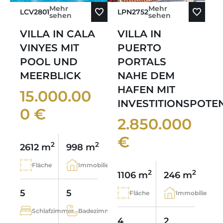
Mehr
Mehr
LCV2801
LPN2752
sehen
sehen
VILLA IN CALA
VILLA IN
VINYES MIT
PUERTO
POOL UND
PORTALS
MEERBLICK
NAHE DEM
HAFEN MIT
15.000.00
INVESTITIONSPOTE
0 €
2.850.000
€
2
2
2612 m
998 m
Fläche
Immobilie
2
2
1106 m
246 m
5
5
Fläche
Immobilie
Schlafzimmer
Badezimmer
4
2