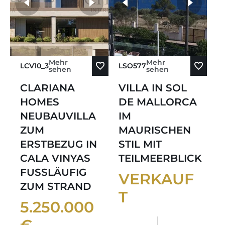
weitere Fotos
Mehr
Mehr
LCV10_3
LSO577
sehen
sehen
CLARIANA
VILLA IN SOL
HOMES
DE MALLORCA
NEUBAUVILLA
IM
ZUM
MAURISCHEN
ERSTBEZUG IN
STIL MIT
CALA VINYAS
TEILMEERBLICK
FUSSLÄUFIG
VERKAUF
ZUM STRAND
T
5.250.000