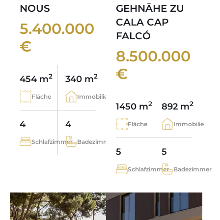
NOUS
GEHNÄHE ZU
CALA CAP
5.400.000
FALCÓ
€
8.500.000
€
2
2
454 m
340 m
Fläche
Immobilie
2
2
1450 m
892 m
4
4
Fläche
Immobilie
Schlafzimmer
Badezimmer
5
5
Schlafzimmer
Badezimmer