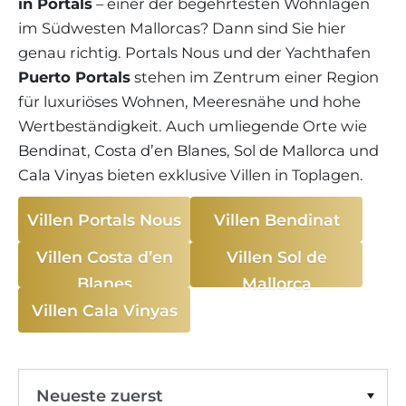
WEINGÜTER
in Portals
– einer der begehrtesten Wohnlagen
IMMOBILIEN SCOUT
IMMOBILIENMAKLER IN PORTALS
im Südwesten Mallorcas? Dann sind Sie hier
REGION ANDRATX
APARTMENTANLAGEN
LIFESTYLE AUF MALLORCA
CHRISTIE'S
Südwest-Portals
Villa
BOUTIQUE-HOTEL-VERKAUFEN
genau richtig. Portals Nous und der Yachthafen
UNSER TEAM
REGION SANTA PONSA
Filter löschen
MALLORCA KULINARISCH
Puerto Portals
stehen im Zentrum einer Region
LIVE VIDEO BESICHTIGUNG
KONTAKT
KUNDENSTIMMEN
REGION PORTALS
für luxuriöses Wohnen, Meeresnähe und hohe
SHOPPING AUF MALLORCA
STEUERN UND KAUFNEBENKOSTEN
Wertbeständigkeit. Auch umliegende Orte wie
BLOG
FREIZEITAKTIVITÄTEN AUF MALLORCA
Bendinat
,
Costa d’en Blanes
,
Sol de Mallorca
und
ENERGIEZERTIFIKAT
MAKLER WERDEN
Cala Vinyas
bieten exklusive Villen in Toplagen.
SCHULEN AUF MALLORCA
FAQ
KONTAKT
MAGAZIN
Villen Portals Nous
Villen Bendinat
Villen Costa d’en
Villen Sol de
Blanes
Mallorca
Villen Cala Vinyas
Neueste zuerst