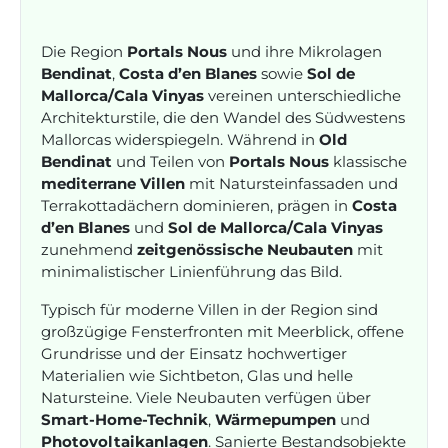
Die Region
Portals Nous
und ihre Mikrolagen
Bendinat
,
Costa d’en Blanes
sowie
Sol de
Mallorca/Cala Vinyas
vereinen unterschiedliche
Architekturstile, die den Wandel des Südwestens
Mallorcas widerspiegeln. Während in
Old
Bendinat
und Teilen von
Portals Nous
klassische
mediterrane Villen
mit Natursteinfassaden und
Terrakottadächern dominieren, prägen in
Costa
d’en Blanes
und
Sol de Mallorca/Cala Vinyas
zunehmend
zeitgenössische Neubauten
mit
minimalistischer Linienführung das Bild.
Typisch für moderne Villen in der Region sind
großzügige Fensterfronten mit Meerblick, offene
Grundrisse und der Einsatz hochwertiger
Materialien wie Sichtbeton, Glas und helle
Natursteine. Viele Neubauten verfügen über
Smart-Home-Technik
,
Wärmepumpen
und
Photovoltaikanlagen
. Sanierte Bestandsobjekte