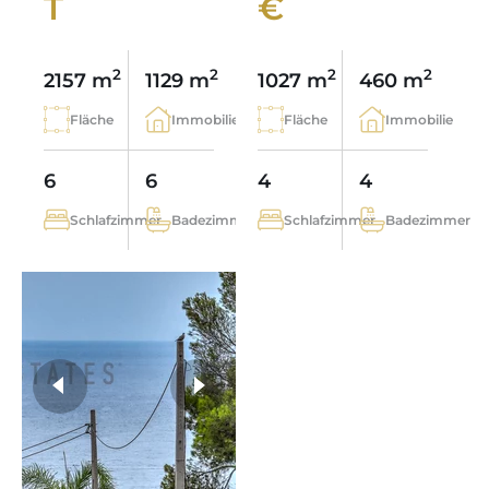
T
€
2
2
2
2
2157 m
1129 m
1027 m
460 m
Fläche
Immobilie
Fläche
Immobilie
6
6
4
4
Schlafzimmer
Badezimmer
Schlafzimmer
Badezimmer