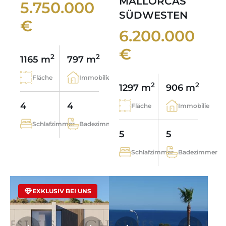
MALLORCAS
5.750.000
SÜDWESTEN
€
6.200.000
€
2
2
1165 m
797 m
Fläche
Immobilie
2
2
1297 m
906 m
4
4
Fläche
Immobilie
Schlafzimmer
Badezimmer
5
5
Schlafzimmer
Badezimmer
EXKLUSIV BEI UNS