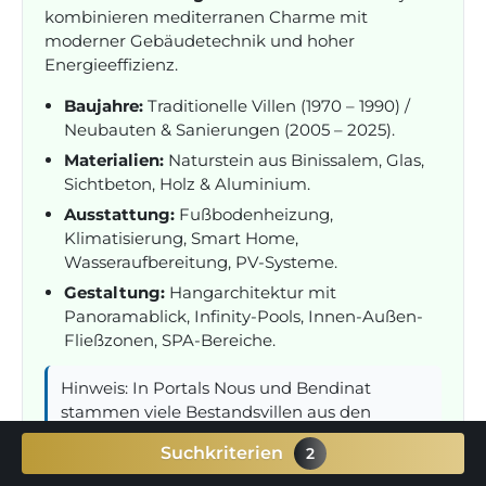
kombinieren mediterranen Charme mit
moderner Gebäudetechnik und hoher
Energieeffizienz.
Baujahre:
Traditionelle Villen (1970 – 1990) /
Neubauten & Sanierungen (2005 – 2025).
Materialien:
Naturstein aus Binissalem, Glas,
Sichtbeton, Holz & Aluminium.
Ausstattung:
Fußbodenheizung,
Klimatisierung, Smart Home,
Wasseraufbereitung, PV-Systeme.
Gestaltung:
Hangarchitektur mit
Panoramablick, Infinity-Pools, Innen-Außen-
Fließzonen, SPA-Bereiche.
Hinweis: In Portals Nous und Bendinat
stammen viele Bestandsvillen aus den
1980er-Jahren. Vor dem Kauf sollte stets die
Suchkriterien
2
Baugenehmigung und der „Final de Obra“
überprüft werden, insbesondere bei