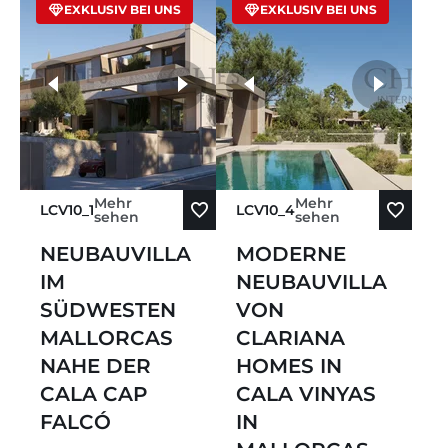
EXKLUSIV BEI UNS
EXKLUSIV BEI UNS
weitere Fotos
Mehr
Mehr
LCV10_1
LCV10_4
sehen
sehen
NEUBAUVILLA
MODERNE
IM
NEUBAUVILLA
SÜDWESTEN
VON
MALLORCAS
CLARIANA
NAHE DER
HOMES IN
CALA CAP
CALA VINYAS
FALCÓ
IN