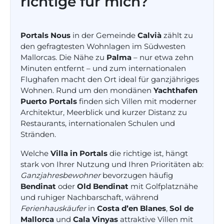
richtige für mich?
Portals Nous
in der Gemeinde
Calvià
zählt zu
den gefragtesten Wohnlagen im Südwesten
Mallorcas. Die Nähe zu
Palma
– nur etwa zehn
Minuten entfernt – und zum internationalen
Flughafen macht den Ort ideal für ganzjähriges
Wohnen. Rund um den mondänen
Yachthafen
Puerto Portals
finden sich Villen mit moderner
Architektur, Meerblick und kurzer Distanz zu
Restaurants, internationalen Schulen und
Stränden.
Welche
Villa in Portals
die richtige ist, hängt
stark von Ihrer Nutzung und Ihren Prioritäten ab:
Ganzjahresbewohner
bevorzugen häufig
Bendinat
oder
Old Bendinat
mit Golfplatznähe
und ruhiger Nachbarschaft, während
Ferienhauskäufer
in
Costa d’en Blanes
,
Sol de
Mallorca
und
Cala Vinyas
attraktive Villen mit