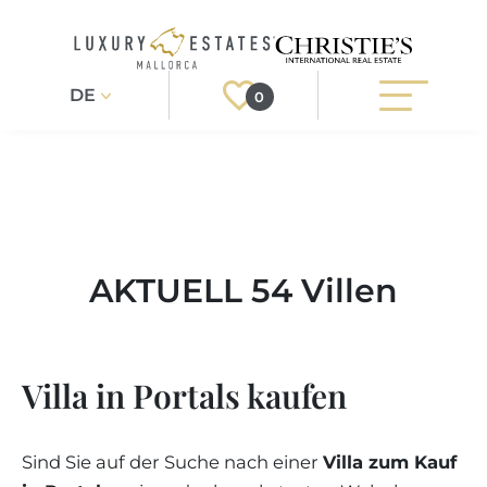
DE
0
Suchen
Registrieren
Login
IMMOBILIEN
AKTUELL 54 Villen
Exklusiv
ALLE IMMOBILIEN
SERVICE
BAUPROJEKTE
Orte
UNSER SERVICE
ÜBER UNS
Villa in Portals kaufen
NEUBAUVILLEN
IMMOBILIEN KAUFEN
Immobilienart
IHR LUXUSMAKLER AUF MALLORCA
REGIONEN
LUXUSIMMOBILIEN
IMMOBILIEN VERKAUFEN
Sind Sie auf der Suche nach einer
Villa zum Kauf
IMMOBILIENMAKLER IN PORT ANDRATX
Weitere Filter
IMMOBILIENREGIONEN
LIFESTYLE