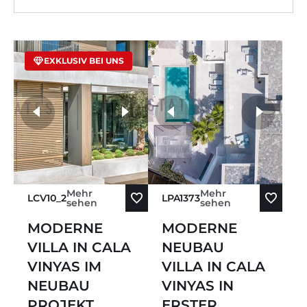
Preis Aufsteigend
EXKLUSIV BEI UNS
Preis Absteigend
Älteste zuerst
weitere Fotos
Neueste zuerst
Mehr
Mehr
LCV10_2
LPA1373
sehen
sehen
MODERNE
MODERNE
VILLA IN CALA
NEUBAU
VINYAS IM
VILLA IN CALA
NEUBAU
VINYAS IN
PROJEKT
ERSTER