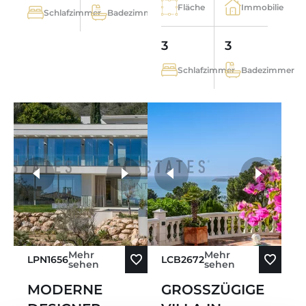
Fläche
Immobilie
Schlafzimmer
Badezimmer
3
3
Schlafzimmer
Badezimmer
weitere Fotos
Mehr
Mehr
LPN1656
LCB2672
sehen
sehen
MODERNE
GROSSZÜGIGE