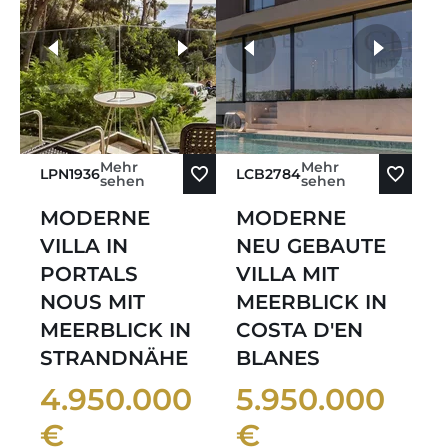
weitere Fotos
Mehr
Mehr
LPN1936
LCB2784
sehen
sehen
MODERNE
MODERNE
VILLA IN
NEU GEBAUTE
PORTALS
VILLA MIT
NOUS MIT
MEERBLICK IN
MEERBLICK IN
COSTA D'EN
STRANDNÄHE
BLANES
4.950.000
5.950.000
€
€