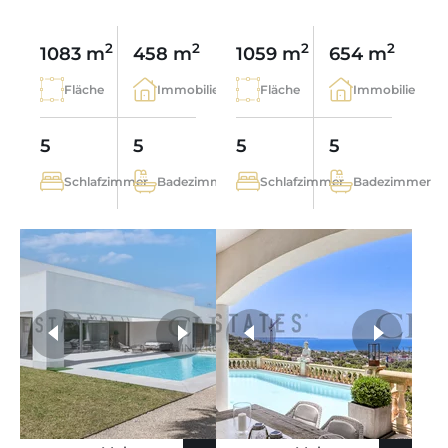
2
2
2
2
1083 m
458 m
1059 m
654 m
Fläche
Immobilie
Fläche
Immobilie
5
5
5
5
Schlafzimmer
Badezimmer
Schlafzimmer
Badezimmer
weitere Fotos