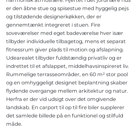
harmonisk atmosfære. Hjertet i det jordnære hus
er den åbne stue og spisestue med hyggelig pejs
og tilstødende designerkøkken, der er
gennemtænkt integreret i stuen. Fire
soveværelser med eget badeværelse hver især
tilbyder individuelle tilbagetog, mens et separat
fitnessrum giver plads til motion og afslapning.
Udearealet tilbyder fuldstændig privatliv og er
indrettet til et afslappet, middelhavsinspireret liv.
Rummelige terrasseområder, en 60 m² stor pool
og en omhyggeligt designet beplantning skaber
flydende overgange mellem arkitektur og natur.
Herfra er der vid udsigt over det omgivende
landskab. En carport til op til fire biler supplerer
det samlede billede på en funktionel og stilfuld
måde.