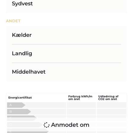
Sydvest
ANDET
Kælder
Landlig
Middelhavet
Forbrug kWh/m
Udledning af
Energicertifikat
om året
CO2 om året
A
B
C
Anmodet om
D
E