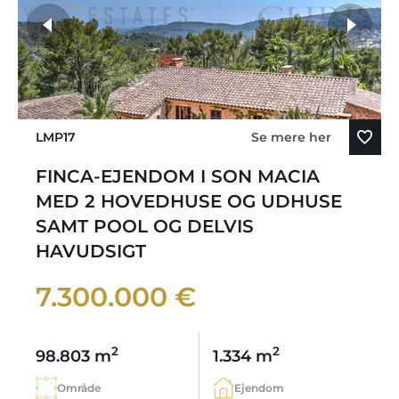
LMP17
Se mere her
FINCA-EJENDOM I SON MACIA
MED 2 HOVEDHUSE OG UDHUSE
SAMT POOL OG DELVIS
HAVUDSIGT
7.300.000 €
2
2
98.803 m
1.334 m
Område
Ejendom