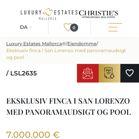
DA
0
Luxury Estates Mallorca
®
/
Ejendomme
/
Eksklusiv finca i San Lorenzo med panoramaudsigt
Registrér
Login
og pool
/ LSL2635
EJENDOMME
ALLE EJENDOMME
SERVICE
EKSKLUSIV FINCA I SAN LORENZO
PROJEKTUDVIKLING PÅ MALLORCA
SERVICE
OM OS
MED PANORAMAUDSIGT OG POOL
NYBYGGEDE VILLAER
TIPS TIL KØB
OM OS
EJENDOMSREGIONER
LUKSUS EJENDOM
EJENDOM TIL SALG
7.000.000 €
EJENDOMSMAEGLER-I-PORT-ANDRATX
EJENDOMSREGIONER
MALLORCA LIFESTYLE