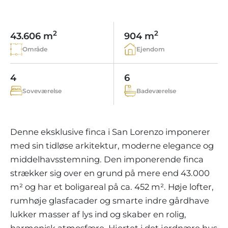
LEJLIGHEDSKOMPLEKSER
BOLIGSØGNING PÅ MALLORCA
EJENDOMSMÆGLERE PORTALS MALLORCA
REGION ANDRATX
VINGÅRD
MALLORCA LIFESTYLE
CHRISTIE'S REAL ESTATE
SALG-AF-BOUTIQUE-HOTELLER
VORES TEAM
2
2
43.606 m
904 m
REGION SANTA PONSA
KULINARISK MALLORCA
LIVE VIDEO TOUR
KONTAKT
Område
Ejendom
KUNDEUDTALELSER
REGION PORTALS
SHOPPING PÅ MALLORCA
SKATTER OG EKSTRAOMKOSTNINGER
NYHEDER
4
6
FRITIDSAKTIVITETER PÅ MALLORCA
ENERGICERTIFIKAT
UAFHÆNGIG EJENDOMSMÆGLER
Soveværelse
Badeværelse
SKOLER PÅ MALLORCA
FAQ
CONTACT
LUXURY ESTATES & MALLORCA MAGAZIN
Denne eksklusive finca i San Lorenzo imponerer
med sin tidløse arkitektur, moderne elegance og
middelhavsstemning. Den imponerende finca
strækker sig over en grund på mere end 43.000
m² og har et boligareal på ca. 452 m². Høje lofter,
rumhøje glasfacader og smarte indre gårdhave
lukker masser af lys ind og skaber en rolig,