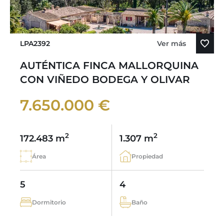
LPA2392
Ver más
AUTÉNTICA FINCA MALLORQUINA
CON VIÑEDO BODEGA Y OLIVAR
7.650.000 €
2
2
172.483 m
1.307 m
Área
Propiedad
5
4
Dormitorio
Baño