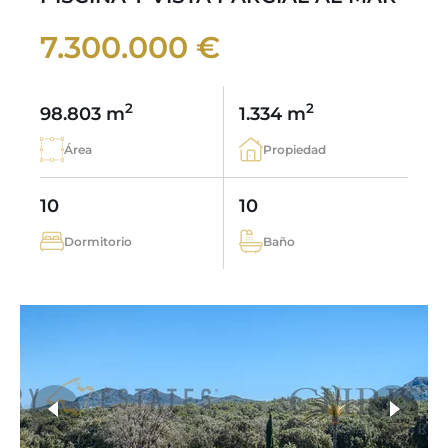
7.300.000 €
2
2
98.803 m
1.334 m
Área
Propiedad
10
10
Dormitorio
Baño