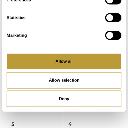
Statistics
Marketing
LPA1594
Ver más
ENCANTADORA CASA DE CAMPO
EN PUERTO ANDRATX CON VISTAS
Allow all
ESPECTACULARES
7.000.000 €
Allow selection
2
2
31.276 m
457 m
Deny
Área
Propiedad
5
4