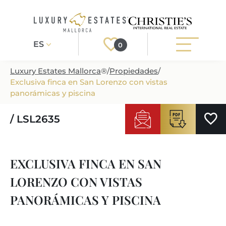
ES
0
Luxury Estates Mallorca
®
/
Propiedades
/
Exclusiva finca en San Lorenzo con vistas
Registrarse
Iniciar sesión
panorámicas y piscina
/ LSL2635
PROPIEDADES
TODAS LAS PROPIEDADES
SERVICIO
EXCLUSIVA FINCA EN SAN
PROJECTOS DE CONSTRUCCION
NUESTRO SERVICIO
SOBRE NOSOTROS
LORENZO CON VISTAS
VILLAS DE NUEVA CONSTRUCCION
CONSEJOS PARA COMPRAR
SOBRE NOSOTROS
PANORÁMICAS Y PISCINA
REGIONES
PROPIEDADES DE LUJO
VENDER PROPIEDAD
INMOBILIARIA EN PUERTO DE ANDRATX
REGIONES EN MALLORCA
ESTILO DE VIDA