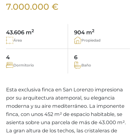
VIÑEDOS
BUSCADOR DE PROPIEDADES
7.000.000 €
INMOBILIARIA PORTALS NOUS MALLORCA
REGION ANDRATX
COMPLEJOS RESIDENCIALES
ESTILO DE VIDA EN MALLORCA
CHRISTIE'S
VENDER-BOUTIQUE-HOTEL
EQUIPO
REGIÓN SANTA PONSA
MALLORCA CULINARIA
VÍDEO EN DIRECTO
CONTACTO
TESTIMONIOS
2
2
43.606 m
904 m
REGIÓN PORTALS
SHOPPING EN MALLORCA
CERTIFICADO ENERGETICO
Área
Propiedad
BLOG
ACTIVIDADES DE OCI EN MALLORCA
IMPUESTOS Y GASTOS
AGENTE INMOBILIARIO INDEPENDIENTE
4
6
COLEGIOS EN MALLORCA
FAQ
Dormitorio
Baño
CONTACTO
LUXURY ESTATES & MALLORCA REVISTA
Esta exclusiva finca en San Lorenzo impresiona
por su arquitectura atemporal, su elegancia
moderna y su aire mediterráneo. La imponente
finca, con unos 452 m² de espacio habitable, se
asienta sobre una parcela de más de 43.000 m².
La gran altura de los techos, las cristaleras de