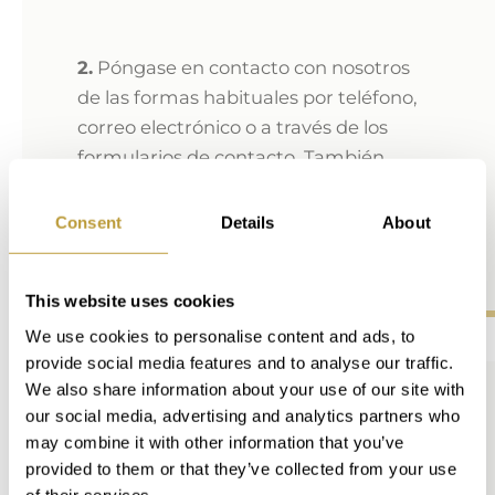
2.
Póngase en contacto con nosotros
de las formas habituales por teléfono,
correo electrónico o a través de los
formularios de contacto. También
puede ponerse en contacto con su
asesor inmobiliario personal para
Consent
Details
About
solicitar una videollamada.
This website uses cookies
We use cookies to personalise content and ads, to
provide social media features and to analyse our traffic.
We also share information about your use of our site with
our social media, advertising and analytics partners who
3.
Organizaremos una cita adecuada
may combine it with other information that you’ve
para que pueda ver su propiedad a
provided to them or that they’ve collected from your use
través de una videollamada desde la
of their services.