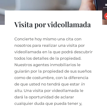
VIÑEDOS
BUSCADOR DE PROPIEDADES
INMOBILIARIA PORTALS NOUS MALLORCA
REGION ANDRATX
COMPLEJOS RESIDENCIALES
ESTILO DE VIDA EN MALLORCA
CHRISTIE'S
VENDER-BOUTIQUE-HOTEL
EQUIPO
REGIÓN SANTA PONSA
MALLORCA CULINARIA
VÍDEO EN DIRECTO
Visita por videollamada
CONTACTO
TESTIMONIOS
REGIÓN PORTALS
SHOPPING EN MALLORCA
CERTIFICADO ENERGETICO
BLOG
ACTIVIDADES DE OCI EN MALLORCA
Concierte hoy mismo una cita con
IMPUESTOS Y GASTOS
AGENTE INMOBILIARIO INDEPENDIENTE
nosotros para realizar una visita por
COLEGIOS EN MALLORCA
FAQ
videollamada en la que podrá descubrir
CONTACTO
LUXURY ESTATES & MALLORCA REVISTA
todos los detalles de la propiedad.
Nuestros agentes inmobiliarios le
guiarán por la propiedad de sus sueños
como de costumbre, con la diferencia
de que usted no tendrá que estar
in
situ
. Una visita por videollamada le
dará la oportunidad de aclarar
cualquier duda que pueda tener y,