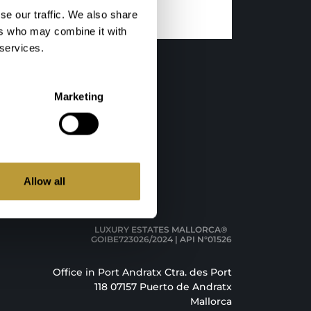
se our traffic. We also share
ers who may combine it with
 services.
Marketing
orca
Allow all
LUXURY ESTATES MALLORCA®
GOIBE723026/2024 | API N°01526
Office in Port Andratx Ctra. des Port
118 07157 Puerto de Andratx
Mallorca