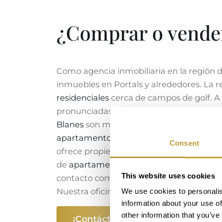
¿Comprar o vender
Como agencia inmobiliaria en la región de
inmuebles en Portals y alrededores. La 
residenciales
cerca de campos de golf. A 
pronunciadas. Las
villas en Bendinat
suel
Blanes
son muy populares debido a su pr
apartamentos
en primera línea de mar, 
Consent
ofrece propiedades en venta en Portals e
de
apartamentos en Portals
. También o
This website uses cookies
contacto competente como agencia inmobi
Nuestra oficina en Portals está siempre a
We use cookies to personalis
information about your use of
other information that you’ve
¡Contáctenos!