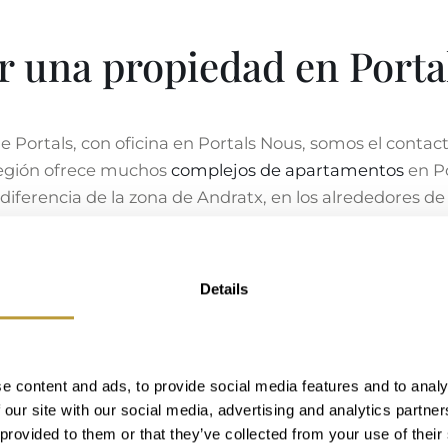
 una propiedad en Portal
 Portals, con oficina en Portals Nous, somos el contact
región ofrece muchos
complejos de apartamentos
en Po
diferencia de la zona de Andratx, en los alrededores de
en ofrecer vistas al campo, al mar o al campo de golf. 
oximidad al puerto deportivo y la buena conexión co
los pisos en Bendinat también suelen ofrecer buenas vi
Details
n todas las localidades y distritos. Por supuesto, dis
frecemos
solares en venta en Costa den Blanes y Bendi
liaria en Portals Nous. Le acompañamos hasta la cita c
 su disposición para apoyarle en todas las áreas.
e content and ads, to provide social media features and to analy
 our site with our social media, advertising and analytics partn
 provided to them or that they’ve collected from your use of their