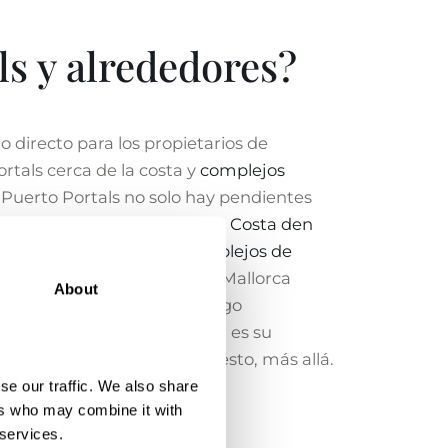
s y alrededores?
o directo para los propietarios de
rtals cerca de la costa y
complejos
 Puerto Portals no solo hay pendientes
Las
villas con vistas al mar en Costa den
n Palma. Además de los
complejos de
stas al mar. Luxury Estates Mallorca
About
ponemos de una amplio catálogo
nat
. Luxury Estates Mallorca es su
on el notario y, por supuesto, más allá.
se our traffic. We also share
ers who may combine it with
 services.