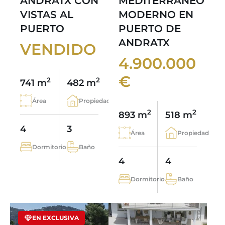
ANDRATX CON
MEDITERRÁNEO
VISTAS AL
MODERNO EN
PUERTO
PUERTO DE
ANDRATX
VENDIDO
4.900.000
€
2
2
741 m
482 m
Área
Propiedad
2
2
893 m
518 m
4
3
Área
Propiedad
Dormitorio
Baño
4
4
Dormitorio
Baño
EN EXCLUSIVA