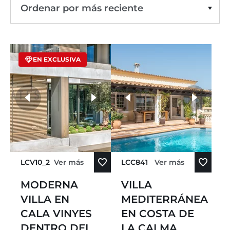
Ordenar por más reciente
Ordenar por precio: de menor a mayor
EN EXCLUSIVA
Ordenar por precio: de mayor a menor
Ordenar por más antiguo
más fotos
Ordenar por más reciente
LCV10_2
Ver más
LCC841
Ver más
MODERNA
VILLA
VILLA EN
MEDITERRÁNEA
CALA VINYES
EN COSTA DE
DENTRO DEL
LA CALMA