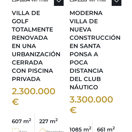
LSP2834
Ver más
LSP2535
Ver más
VILLA DE
MODERNA
GOLF
VILLA DE
TOTALMENTE
NUEVA
RENOVADA
CONSTRUCCIÓN
EN UNA
EN SANTA
URBANIZACIÓN
PONSA A
CERRADA
POCA
CON PISCINA
DISTANCIA
PRIVADA
DEL CLUB
NÁUTICO
2.300.000
3.300.000
€
€
2
2
607 m
227 m
2
2
1085 m
661 m
Área
Propiedad