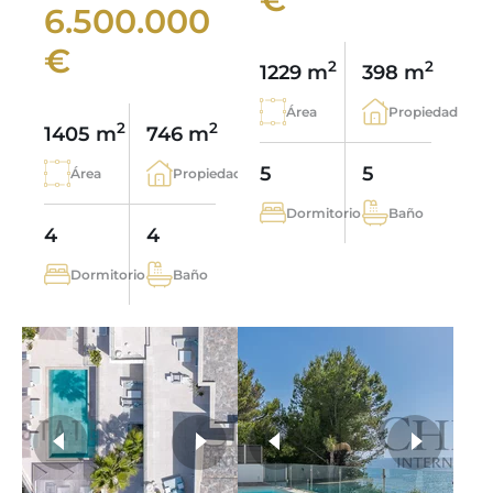
6.500.000
€
2
2
1229 m
398 m
Área
Propiedad
2
2
1405 m
746 m
5
5
Área
Propiedad
Dormitorio
Baño
4
4
Dormitorio
Baño
más fotos