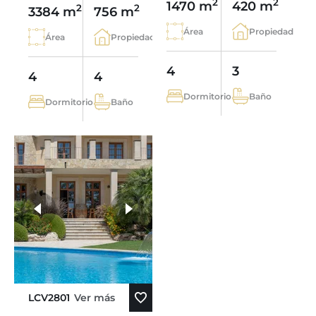
2
2
1470 m
420 m
2
2
3384 m
756 m
Área
Propiedad
Área
Propiedad
4
3
4
4
Dormitorio
Baño
Dormitorio
Baño
LCV2801
Ver más