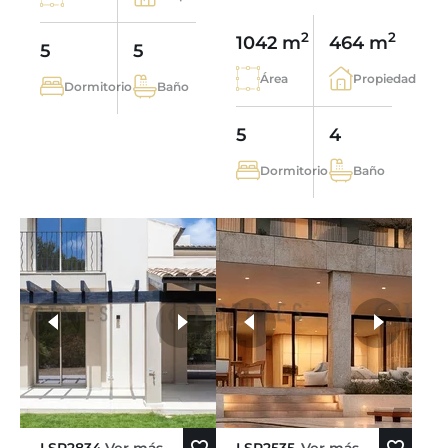
2
2
1042 m
464 m
5
5
Área
Propiedad
Dormitorio
Baño
5
4
Dormitorio
Baño
más fotos