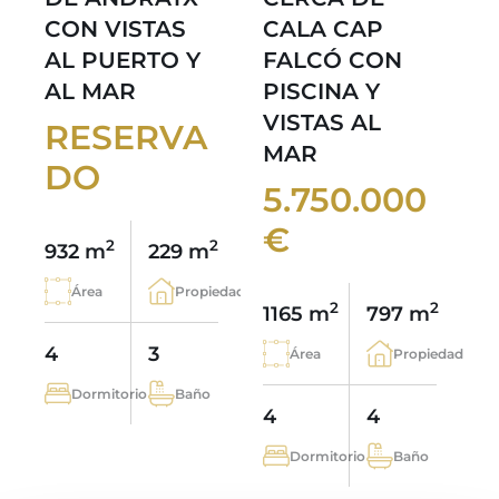
CON VISTAS
CALA CAP
AL PUERTO Y
FALCÓ CON
AL MAR
PISCINA Y
VISTAS AL
RESERVA
MAR
DO
5.750.000
€
2
2
932 m
229 m
Área
Propiedad
2
2
1165 m
797 m
4
3
Área
Propiedad
Dormitorio
Baño
4
4
Dormitorio
Baño