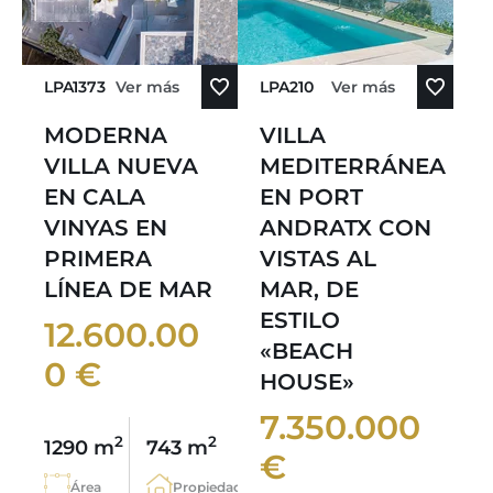
LPA1373
Ver más
LPA210
Ver más
MODERNA
VILLA
VILLA NUEVA
MEDITERRÁNEA
EN CALA
EN PORT
VINYAS EN
ANDRATX CON
PRIMERA
VISTAS AL
LÍNEA DE MAR
MAR, DE
ESTILO
12.600.00
«BEACH
0 €
HOUSE»
7.350.000
2
2
1290 m
743 m
€
Área
Propiedad