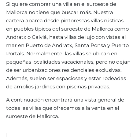
VIÑEDOS
BUSCADOR DE PROPIEDADES
Si quiere comprar una villa en el suroeste de
INMOBILIARIA PORTALS NOUS MALLORCA
REGION ANDRATX
Mallorca no tiene que buscar más. Nuestra
COMPLEJOS RESIDENCIALES
ESTILO DE VIDA EN MALLORCA
CHRISTIE'S
suroeste-todas
Villa
VENDER-BOUTIQUE-HOTEL
EQUIPO
cartera abarca desde pintorescas villas rústicas
REGIÓN SANTA PONSA
Limpiar filtros
MALLORCA CULINARIA
VÍDEO EN DIRECTO
en pueblos típicos del suroeste de Mallorca como
CONTACTO
TESTIMONIOS
REGIÓN PORTALS
Andratx o Calviá, hasta villas de lujo con vistas al
SHOPPING EN MALLORCA
CERTIFICADO ENERGETICO
BLOG
mar en Puerto de Andratx, Santa Ponsa y Puerto
ACTIVIDADES DE OCI EN MALLORCA
IMPUESTOS Y GASTOS
Portals. Normalmente, las villas se ubican en
AGENTE INMOBILIARIO INDEPENDIENTE
COLEGIOS EN MALLORCA
pequeñas localidades vacacionales, pero no dejan
FAQ
CONTACTO
de ser urbanizaciones residenciales exclusivas.
LUXURY ESTATES & MALLORCA REVISTA
Además, suelen ser espaciosas y estar rodeadas
de amplios jardines con piscinas privadas.
A continuación encontrará una vista general de
todas las villas que ofrecemos a la venta en el
suroeste de Mallorca.