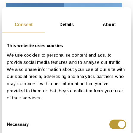
EN EXCLUSIVA
EN EXCLUSIVA
Consent
Details
About
más fotos
This website uses cookies
We use cookies to personalise content and ads, to
provide social media features and to analyse our traffic.
We also share information about your use of our site with
LCV10_4
Ver más
LCV10_3
Ver más
our social media, advertising and analytics partners who
MODERNA
CLARIANA
may combine it with other information that you’ve
provided to them or that they’ve collected from your use
VILLA DE
HOMES VILLA
of their services.
NUEVA
DE NUEVA
CONSTRUCCIÓN
CONSTRUCCIÓN
POR
PARA
Consent
Necessary
CLARIANA
PRIMERA
Selection