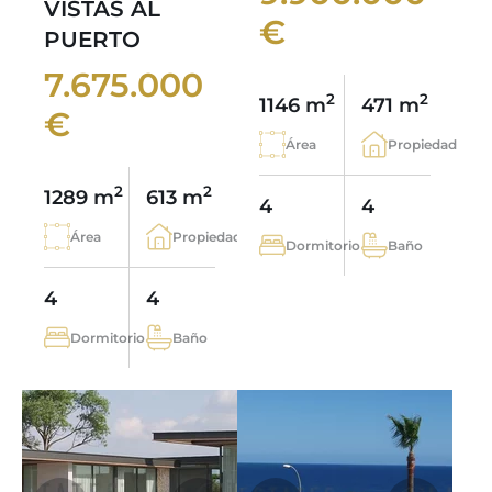
VISTAS AL
€
PUERTO
7.675.000
2
2
1146 m
471 m
€
Área
Propiedad
2
2
1289 m
613 m
4
4
Área
Propiedad
Dormitorio
Baño
4
4
Dormitorio
Baño