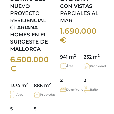
NUEVO
CON VISTAS
PROYECTO
PARCIALES AL
RESIDENCIAL
MAR
CLARIANA
1.690.000
HOMES EN EL
€
SUROESTE DE
MALLORCA
2
2
941 m
252 m
6.500.000
€
Área
Propiedad
2
2
2
2
1374 m
886 m
Dormitorio
Baño
Área
Propiedad
5
5