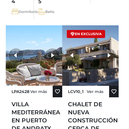
4
5
Dormitorio
Baño
EN EXCLUSIVA
más fotos
LPA2428
Ver más
LCV10_1
Ver más
VILLA
CHALET DE
MEDITERRÁNEA
NUEVA
EN PUERTO
CONSTRUCCIÓN
DE ANDRATX
CERCA DE