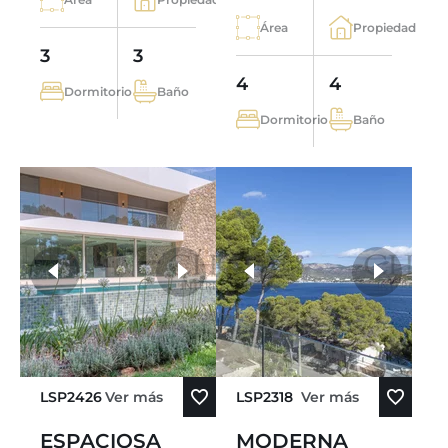
Área
Propiedad
3
3
4
4
Dormitorio
Baño
Dormitorio
Baño
más fotos
LSP2426
Ver más
LSP2318
Ver más
ESPACIOSA
MODERNA