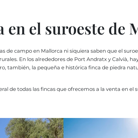
REGIÓN PORTALS
Ordena
SHOPPING EN MALL
CERTIFICADO ENER
TESTIMONIOS
menor
ACTIVIDADES DE OCI
IMPUESTOS Y GASTO
a en el suroeste de 
MALLORCA
BLOG
Ordena
FAQ
COLEGIOS EN MALL
AGENTE INMOBILIAR
mayor
INDEPENDIENTE
LUXURY ESTATES & 
s de campo en Mallorca ni siquiera saben que el suroe
REVISTA
CONTACTO
Orden
info
urales. En los alrededores de Port Andratx y Calvià, 
o, también, la pequeña e histórica finca de piedra natur
Orden
ral de todas las fincas que ofrecemos a la venta en el 