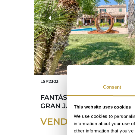
más fotos
LSP2303
Consent
FANTÁSTICA FINCA EN CAL
GRAN JARDÍN Y OLIVAR
This website uses cookies
We use cookies to personalis
VENDIDO
information about your use of
other information that you’ve