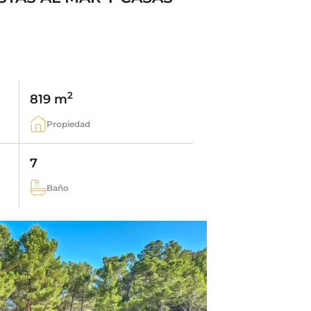
2
819 m
Propiedad
7
Baño