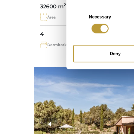
2
32600 m
700 
Consent
Necessary
Selection
Área
Pro
4
4
Dormitorio
Bañ
Deny
más fotos