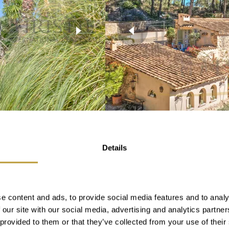
Ver más
LSA1397
Details
VIA CON UN
FINCA DE ENSUEÑ
TRANQUILA EN S'A
SUROESTE DE MA
e content and ads, to provide social media features and to analy
 our site with our social media, advertising and analytics partn
VENDIDO
 provided to them or that they’ve collected from your use of their