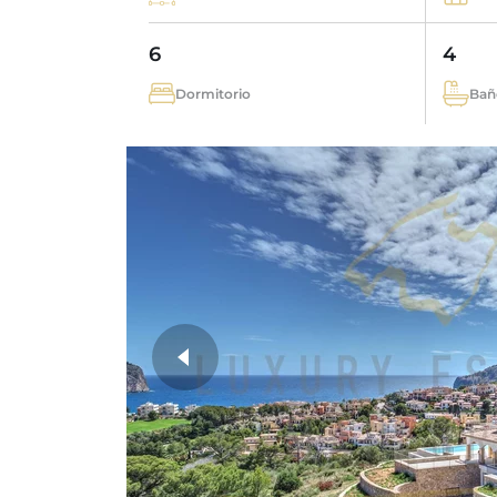
6
4
Dormitorio
Bañ
más fotos