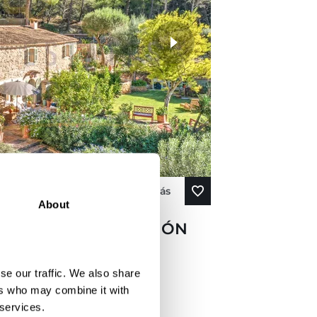
Ver más
About
O CON UNA UBICACIÓN
RRACÓ, EN EL
LLORCA
se our traffic. We also share
ers who may combine it with
 services.