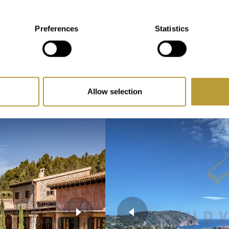
2
m
2
9500 m
Preferences
Statistics
piedad
Área
3
o
Dormitorio
Allow selection