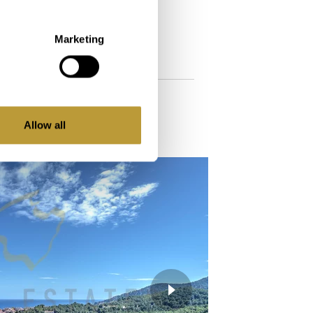
2
255 m
Marketing
Propiedad
3
Baño
Allow all