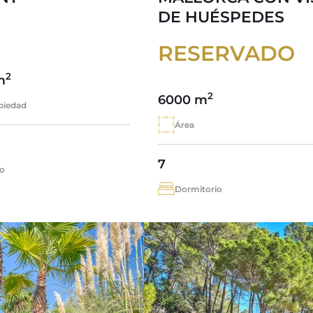
DE HUÉSPEDES
RESERVADO
2
m
2
6000 m
piedad
Área
7
o
Dormitorio