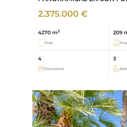
2.375.000 €
2
4270 m
209 
Área
Pro
4
3
Dormitorio
Bañ