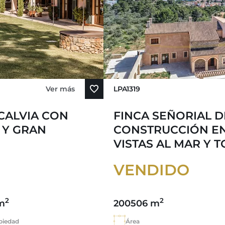
Ver más
LPA1319
CALVIA CON
FINCA SEÑORIAL 
 Y GRAN
CONSTRUCCIÓN E
VISTAS AL MAR Y 
VENDIDO
2
2
m
200506 m
piedad
Área