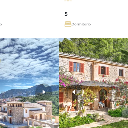
5
o
Dormitorio