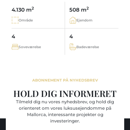
2
2
4.130 m
508 m
Område
Ejendom
4
4
Soveværelse
Badeværelse
ABONNEMENT PÅ NYHEDSBREV
HOLD DIG INFORMERET
Tilmeld dig nu vores nyhedsbrev, og hold dig
orienteret om vores luksusejendomme på
Mallorca, interessante projekter og
investeringer.