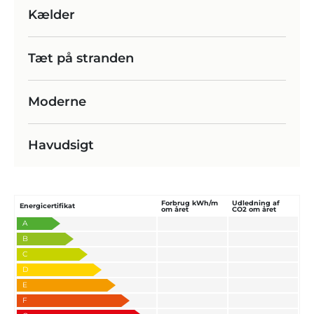
Kælder
Tæt på stranden
Moderne
Havudsigt
Forbrug kWh/m
Udledning af
Energicertifikat
om året
CO2 om året
A
B
C
D
E
F