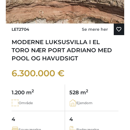
LET2704
Se mere her
MODERNE LUKSUSVILLA I EL
TORO NÆR PORT ADRIANO MED
POOL OG HAVUDSIGT
6.300.000 €
2
2
1.200 m
528 m
Område
Ejendom
4
4
Soveværelse
Badeværelse