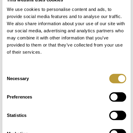
Du kan også være
We use cookies to personalise content and ads, to
interesseret i
provide social media features and to analyse our traffic.
We also share information about your use of our site with
our social media, advertising and analytics partners who
may combine it with other information that you’ve
provided to them or that they’ve collected from your use
of their services.
Consent
Necessary
Selection
Preferences
LPA1663
Se mere her
Statistics
MODERNE MIDDELHAVSVILLA I
PORT ANDRATX MED