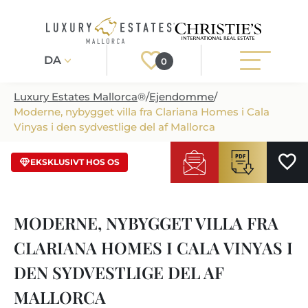
DA
0
Luxury Estates Mallorca
®
/
Ejendomme
/
Moderne, nybygget villa fra Clariana Homes i Cala
Registrér
Login
Vinyas i den sydvestlige del af Mallorca
/ LCV10_4
EKSKLUSIVT HOS OS
EJENDOMME
ALLE EJENDOMME
SERVICE
MODERNE, NYBYGGET VILLA FRA
PROJEKTUDVIKLING PÅ MALLORCA
SERVICE
OM OS
CLARIANA HOMES I CALA VINYAS I
NYBYGGEDE VILLAER
TIPS TIL KØB
OM OS
DEN SYDVESTLIGE DEL AF
EJENDOMSREGIONER
LUKSUS EJENDOM
EJENDOM TIL SALG
MALLORCA
EJENDOMSMAEGLER-I-PORT-ANDRATX
EJENDOMSREGIONER
MALLORCA LIFESTYLE