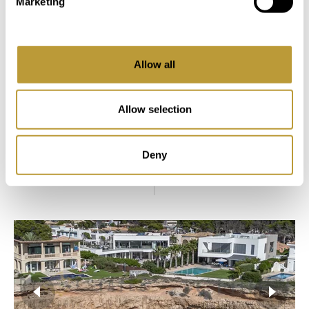
Marketing
PANORAMAUDSIGT OVER HAVNEN
6.300.000 €
Allow all
2
2
948 m
800 m
Allow selection
Område
Ejendom
6
6
Deny
Soveværelse
Badeværelse