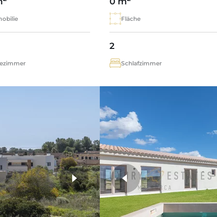
m
0 m
obilie
Fläche
2
ezimmer
Schlafzimmer