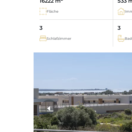
16222 m
533 
Fläche
Imm
3
3
Schlafzimmer
Bad
weitere Fotos