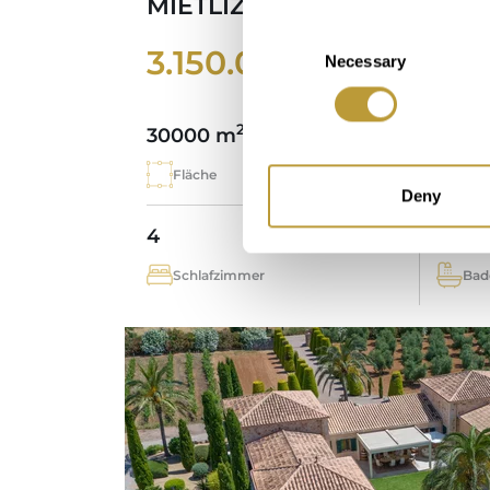
MIETLIZENZ
Consent
3.150.000 €
Necessary
Selection
2
30000 m
433 
Fläche
Imm
Deny
4
3
Schlafzimmer
Bad