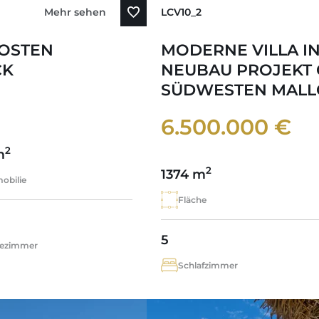
Mehr sehen
LCV10_2
DOSTEN
MODERNE VILLA IN
CK
NEUBAU PROJEKT 
SÜDWESTEN MALL
6.500.000 €
2
m
2
1374 m
obilie
Fläche
5
ezimmer
Schlafzimmer