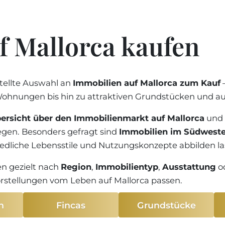
REGION PORTALS
Preis
SHOPPING AUF MAL
KUNDENSTIMMEN
STEUERN UND KAU
FREIZEITAKTIVITÄTE
BLOG
ENERGIEZERTIFIKAT
Preis
f Mallorca kaufen
MALLORCA
MAKLER WERDEN
FAQ
SCHULEN AUF MALL
Ältest
KONTAKT
MAGAZIN
tellte Auswahl an
Immobilien auf Mallorca zum Kauf
Neues
info
 Wohnungen bis hin zu attraktiven Grundstücken und 
bersicht über den Immobilienmarkt auf Mallorca
und r
egen. Besonders gefragt sind
Immobilien im Südwesten
iedliche Lebensstile und Nutzungskonzepte abbilden la
en gezielt nach
Region
,
Immobilientyp
,
Ausstattung
o
Vorstellungen vom Leben auf Mallorca passen.
n
Fincas
Grundstücke