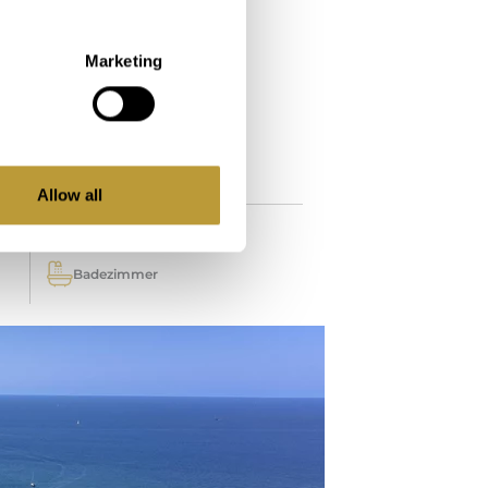
NZ UND POOL
Marketing
2
492 m
Immobilie
Allow all
4
Badezimmer