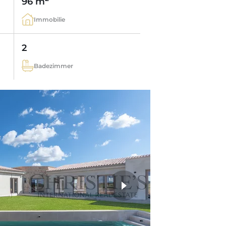
96 m
Immobilie
2
Badezimmer