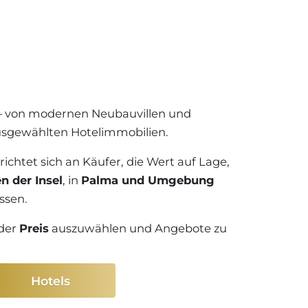
 Aufsteigend
LORCA
FNEBENKOSTEN
N AUF
+34 871 520 283
 Absteigend
ORCA
e zuerst
– von modernen Neubauvillen und
te zuerst
@luxury-estates-mallorca.com
ausgewählten Hotelimmobilien.
ichtet sich an Käufer, die Wert auf Lage,
 der Insel
, in
Palma und Umgebung
ssen.
der
Preis
auszuwählen und Angebote zu
Hotels