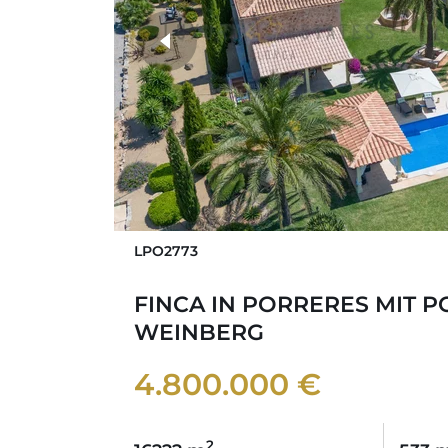
weitere Fotos
LPO2773
FINCA IN PORRERES MIT 
WEINBERG
4.800.000 €
2