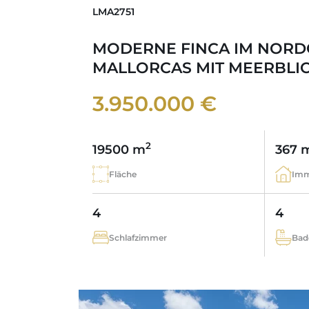
LMA2751
MODERNE FINCA IM NOR
MALLORCAS MIT MEERBLI
3.950.000 €
2
19500 m
367 
Fläche
Imm
4
4
Schlafzimmer
Bad