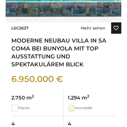
LSC2627
Mehr sehen
MODERNE NEUBAU VILLA IN SA
COMA BEI BUNYOLA MIT TOP
AUSSTATTUNG UND
SPEKTAKULÄREM BLICK
6.950.000 €
2
2
2.750 m
1.294 m
Fläche
Immobilie
4
4