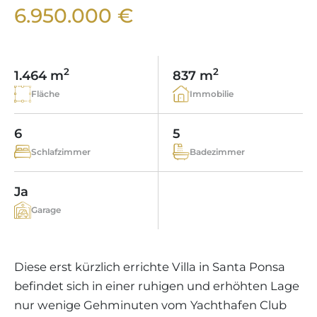
WEINGÜTER
IMMOBILIEN SCOUT
6.950.000 €
IMMOBILIENMAKLER IN PORTALS
REGION ANDRATX
APARTMENTANLAGEN
LIFESTYLE AUF MALLORCA
CHRISTIE'S
BOUTIQUE-HOTEL-VERKAUFEN
UNSER TEAM
REGION SANTA PONSA
MALLORCA KULINARISCH
LIVE VIDEO BESICHTIGUNG
KONTAKT
KUNDENSTIMMEN
2
2
1.464 m
837 m
REGION PORTALS
SHOPPING AUF MALLORCA
STEUERN UND KAUFNEBENKOSTEN
Fläche
Immobilie
BLOG
FREIZEITAKTIVITÄTEN AUF MALLORCA
ENERGIEZERTIFIKAT
MAKLER WERDEN
6
5
SCHULEN AUF MALLORCA
FAQ
Schlafzimmer
Badezimmer
KONTAKT
MAGAZIN
Ja
Garage
Diese erst kürzlich errichte Villa in Santa Ponsa
befindet sich in einer ruhigen und erhöhten Lage
nur wenige Gehminuten vom Yachthafen Club