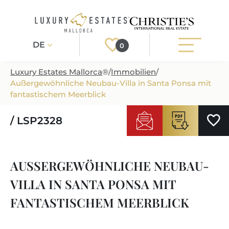
DE
0
Luxury Estates Mallorca
®
/
Immobilien
/
Außergewöhnliche Neubau-Villa in Santa Ponsa mit
Registrieren
Login
fantastischem Meerblick
/ LSP2328
IMMOBILIEN
ALLE IMMOBILIEN
SERVICE
AUSSERGEWÖHNLICHE NEUBAU-V
BAUPROJEKTE
UNSER SERVICE
ÜBER UNS
ILLA IN SANTA PONSA MIT F
NEUBAUVILLEN
IMMOBILIEN KAUFEN
IHR LUXUSMAKLER AUF MALLORCA
ANTASTISCHEM MEERBLICK
REGIONEN
LUXUSIMMOBILIEN
IMMOBILIEN VERKAUFEN
IMMOBILIENMAKLER IN PORT ANDRATX
IMMOBILIENREGIONEN
LIFESTYLE