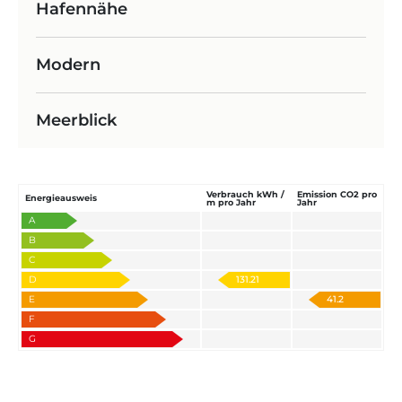
Hafennähe
Modern
Meerblick
Verbrauch kWh /
Emission CO2 pro
Energieausweis
m pro Jahr
Jahr
A
B
C
D
131.21
E
41.2
F
G