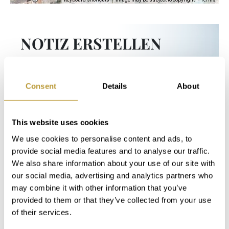
NOTIZ ERSTELLEN
In unserem Servicebereich "My Luxury
Consent
Details
About
Estates" stehen Ihnen nach der kurzen
Registrierung auf unserer Website sofort
zusätzliche Informationen und Funktionen
This website uses cookies
zur Verfügung.
We use cookies to personalise content and ads, to
provide social media features and to analyse our traffic.
We also share information about your use of our site with
Login
our social media, advertising and analytics partners who
may combine it with other information that you’ve
provided to them or that they’ve collected from your use
of their services.
Das könnte Sie auch