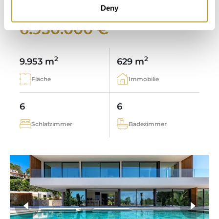
FERIENVERMIETUNG
Deny
6.950.000 €
2
2
9.953 m
629 m
Fläche
Immobilie
6
6
Schlafzimmer
Badezimmer