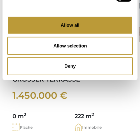
Allow all
Allow selection
LPA1933
Mehr sehen
MEERBLICK WOHNUNG IN
Deny
PUERTO DE ANDRATX MIT SEHR
GROSSER TERRASSE
1.450.000 €
2
2
0 m
222 m
Fläche
Immobilie