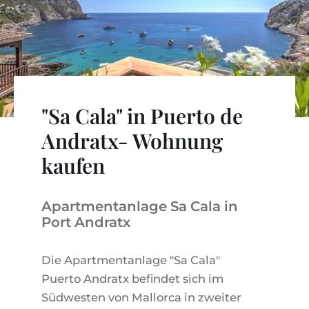
WEINGÜTER
IMMOBILIEN SCOUT
IMMOBILIENMAKLER IN PORTALS
REGION ANDRATX
APARTMENTANLAGEN
LIFESTYLE AUF MALLORCA
CHRISTIE'S
BOUTIQUE-HOTEL-VERKAUFEN
UNSER TEAM
REGION SANTA PONSA
MALLORCA KULINARISCH
LIVE VIDEO BESICHTIGUNG
KONTAKT
KUNDENSTIMMEN
REGION PORTALS
SHOPPING AUF MALLORCA
STEUERN UND KAUFNEBENKOSTEN
BLOG
"Sa Cala" in Puerto de
FREIZEITAKTIVITÄTEN AUF MALLORCA
ENERGIEZERTIFIKAT
MAKLER WERDEN
Andratx- Wohnung
SCHULEN AUF MALLORCA
FAQ
KONTAKT
kaufen
MAGAZIN
Apartmentanlage Sa Cala in
Port Andratx
Die Apartmentanlage "Sa Cala"
Puerto Andratx befindet sich im
Südwesten von Mallorca in zweiter