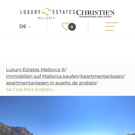
DE
0
Suchen
Registrieren
Login
Luxury Estates Mallorca ®
/
Region
IMMOBILIEN
Immobilien auf Mallorca kaufen
/
Apartmentanlagen
/
apartmentanlagen in puerto de andratx
/
Immobilienart
ALLE IMMOBILIEN
SERVICE
Sa Cala Port Andratx
BAUPROJEKTE
Preis
UNSER SERVICE
ÜBER UNS
NEUBAUVILLEN
IMMOBILIEN KAUFEN
IHR LUXUSMAKLER AUF MALLORCA
REGIONEN
LUXUSIMMOBILIEN
IMMOBILIEN VERKAUFEN
IMMOBILIENMAKLER IN PORT ANDRATX
IMMOBILIENREGIONEN
LIFESTYLE