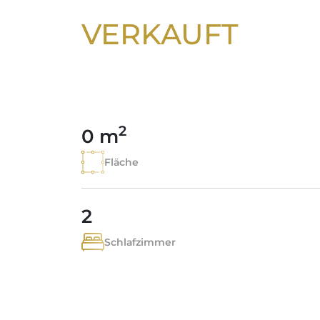
VERKAUFT
2
0 m
Fläche
2
Schlafzimmer