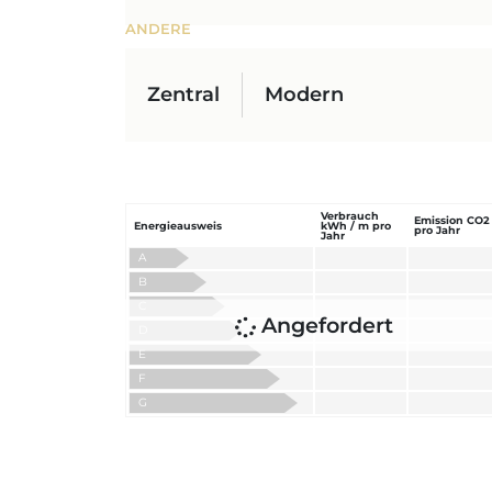
ANDERE
Zentral
Modern
Verbrauch
Emission CO2
Energieausweis
kWh / m pro
pro Jahr
Jahr
A
B
C
Angefordert
D
E
F
G