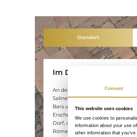
Standort
Im Detail
Consent
An der Südostküste von Mallorca 
Salines zu den schönsten und ält
Bars und Restaurants des Dorfe
This website uses cookies
Erscheinungsbild. Es ist ein typis
We use cookies to personalis
Dorf, das seinen Namen von den 
information about your use of
Römerzeit hat. Auch heute noch w
other information that you’ve