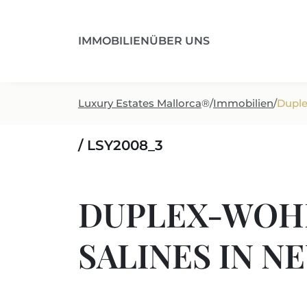
IMMOBILIEN
ÜBER UNS
Luxury Estates Mallorca
®
/
Immobilien
/
Duple
/ LSY2008_3
DUPLEX-WOHN
SALINES IN 