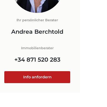
LORCA
FNEBENKOSTEN
N AUF
+34 871 520 283
Ihr persönlicher Berater
ORCA
Andrea Berchtold
@luxury-estates-mallorca.com
Immobilienberater
+34 871 520 283
Info anfordern