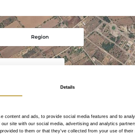
Region
Details
zählt das Dorf Ses
esten. Die belebten
s bestimmen das
ch mallorquinisches
e content and ads, to provide social media features and to analy
Salzminen aus der
 our site with our social media, advertising and analytics partn
ird dort Salz
 provided to them or that they’ve collected from your use of their