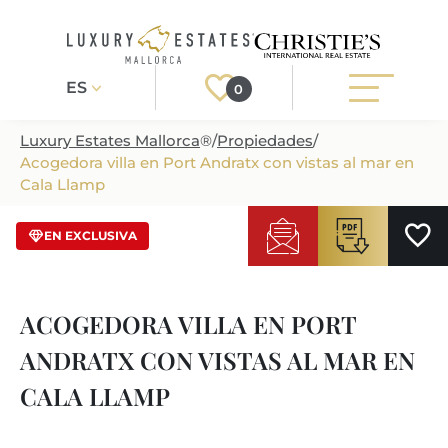
ES
0
Luxury Estates Mallorca
®
/
Propiedades
/
Acogedora villa en Port Andratx con vistas al mar en
Registrarse
Iniciar sesión
Cala Llamp
/ LPA00711
EN EXCLUSIVA
PROPIEDADES
TODAS LAS PROPIEDADES
SERVICIO
ACOGEDORA VILLA EN PORT
PROJECTOS DE CONSTRUCCION
NUESTRO SERVICIO
SOBRE NOSOTROS
ANDRATX CON VISTAS AL MAR EN
VILLAS DE NUEVA CONSTRUCCION
CONSEJOS PARA COMPRAR
SOBRE NOSOTROS
CALA LLAMP
REGIONES
PROPIEDADES DE LUJO
VENDER PROPIEDAD
INMOBILIARIA EN PUERTO DE ANDRATX
REGIONES EN MALLORCA
ESTILO DE VIDA