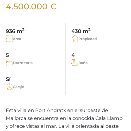
VIÑEDOS
BUSCADOR DE PROPIEDADES
4.500.000 €
INMOBILIARIA PORTALS NOUS MALLORCA
REGION ANDRATX
COMPLEJOS RESIDENCIALES
ESTILO DE VIDA EN MALLORCA
CHRISTIE'S
VENDER-BOUTIQUE-HOTEL
EQUIPO
REGIÓN SANTA PONSA
MALLORCA CULINARIA
VÍDEO EN DIRECTO
CONTACTO
TESTIMONIOS
2
2
936 m
430 m
REGIÓN PORTALS
SHOPPING EN MALLORCA
CERTIFICADO ENERGETICO
Área
Propiedad
BLOG
ACTIVIDADES DE OCI EN MALLORCA
IMPUESTOS Y GASTOS
AGENTE INMOBILIARIO INDEPENDIENTE
5
4
COLEGIOS EN MALLORCA
FAQ
Dormitorio
Baño
CONTACTO
LUXURY ESTATES & MALLORCA REVISTA
Sí
Garaje
Esta villa en Port Andratx en el suroeste de
Mallorca se encuentra en la conocida Cala Llamp
y ofrece vistas al mar. La villa orientada al oeste