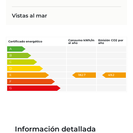
Vistas al mar
Consumo kWh/m
Emisión CO2 por
Certificado energético
al año
año
A
B
C
D
E
182.7
49.2
F
G
Información detallada