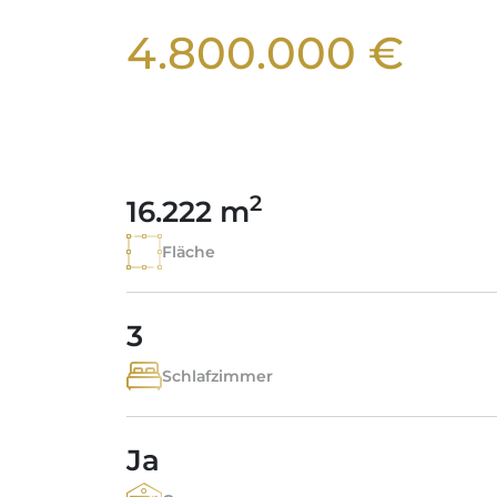
4.800.000 €
2
16.222 m
Fläche
3
Schlafzimmer
Ja