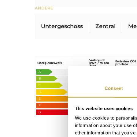
ANDERE
Untergeschoss
Zentral
Me
Verbrauch
Emission CO2
Energieausweis
kWh / m pro
pro Jahr
Jahr
A
44.6
6.3
B
C
Consent
D
E
F
This website uses cookies
G
We use cookies to personalis
information about your use of
other information that you’ve