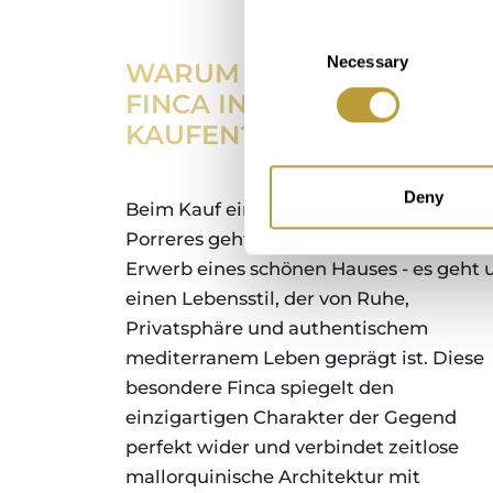
Consent
Necessary
Selection
WARUM SOLLTE ICH EINE
FINCA IN PORRERES
KAUFEN?
Deny
Beim Kauf einer Finca in der Nähe von
Porreres geht es um viel mehr als den
Erwerb eines schönen Hauses - es geht
einen Lebensstil, der von Ruhe,
Privatsphäre und authentischem
mediterranem Leben geprägt ist. Diese
besondere Finca spiegelt den
einzigartigen Charakter der Gegend
perfekt wider und verbindet zeitlose
mallorquinische Architektur mit