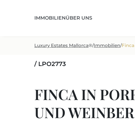
IMMOBILIEN
ÜBER UNS
Luxury Estates Mallorca
®
/
Immobilien
/
Finca
/ LPO2773
FINCA IN POR
UND WEINBE