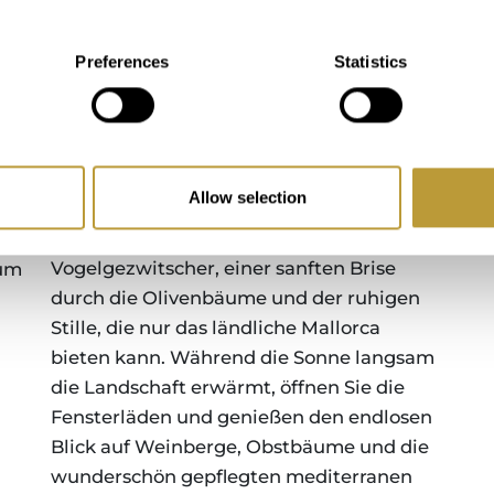
Preferences
Statistics
DER IDEALE TAG ALS
EIGENTÜMER
Stellen Sie sich vor, Sie wachen im sanften
Allow selection
Morgenlicht auf, das über der Landschaft
von Porreres aufsteigt, mit nichts als
Vogelgezwitscher, einer sanften Brise
 um
durch die Olivenbäume und der ruhigen
Stille, die nur das ländliche Mallorca
bieten kann. Während die Sonne langsam
die Landschaft erwärmt, öffnen Sie die
Fensterläden und genießen den endlosen
Blick auf Weinberge, Obstbäume und die
wunderschön gepflegten mediterranen