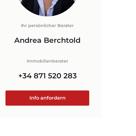
LORCA
FNEBENKOSTEN
N AUF
+34 871 520 283
Ihr persönlicher Berater
ORCA
Andrea Berchtold
@luxury-estates-mallorca.com
Immobilienberater
+34 871 520 283
Info anfordern