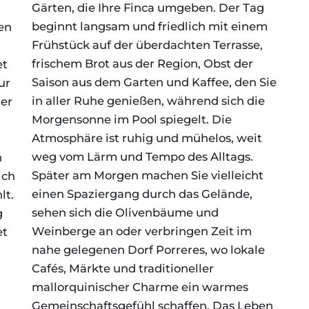
Gärten, die Ihre Finca umgeben. Der Tag
beginnt langsam und friedlich mit einem
en
Frühstück auf der überdachten Terrasse,
frischem Brot aus der Region, Obst der
et
Saison aus dem Garten und Kaffee, den Sie
ur
in aller Ruhe genießen, während sich die
mer
Morgensonne im Pool spiegelt. Die
h
Atmosphäre ist ruhig und mühelos, weit
weg vom Lärm und Tempo des Alltags.
n
Später am Morgen machen Sie vielleicht
ich
einen Spaziergang durch das Gelände,
lt.
sehen sich die Olivenbäume und
g
Weinberge an oder verbringen Zeit im
et
nahe gelegenen Dorf Porreres, wo lokale
Cafés, Märkte und traditioneller
mallorquinischer Charme ein warmes
Gemeinschaftsgefühl schaffen. Das Leben