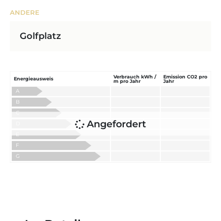
ANDERE
Golfplatz
Verbrauch kWh /
Emission CO2 pro
Energieausweis
m pro Jahr
Jahr
A
B
C
Angefordert
D
E
F
G