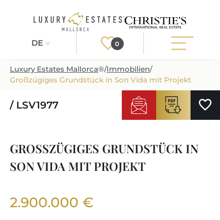
DE
0
Luxury Estates Mallorca
®
/
Immobilien
/
Großzügiges Grundstück in Son Vida mit Projekt
Registrieren
Login
/ LSV1977
IMMOBILIEN
ALLE IMMOBILIEN
SERVICE
GROSSZÜGIGES GRUNDSTÜCK IN S
BAUPROJEKTE
ON VIDA MIT PROJEKT
UNSER SERVICE
ÜBER UNS
NEUBAUVILLEN
IMMOBILIEN KAUFEN
IHR LUXUSMAKLER AUF MALLORCA
REGIONEN
2.900.000 €
LUXUSIMMOBILIEN
IMMOBILIEN VERKAUFEN
IMMOBILIENMAKLER IN PORT ANDRATX
IMMOBILIENREGIONEN
LIFESTYLE