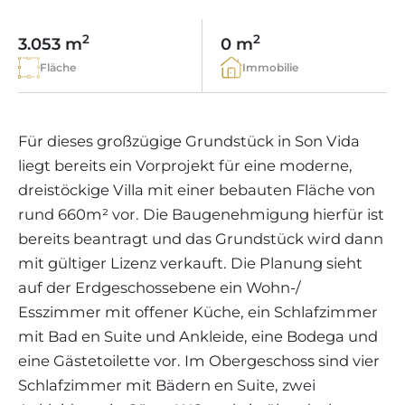
WEINGÜTER
IMMOBILIEN SCOUT
IMMOBILIENMAKLER IN PORTALS
REGION ANDRATX
APARTMENTANLAGEN
LIFESTYLE AUF MALLORCA
CHRISTIE'S
2
2
3.053 m
0 m
BOUTIQUE-HOTEL-VERKAUFEN
UNSER TEAM
REGION SANTA PONSA
Fläche
Immobilie
MALLORCA KULINARISCH
LIVE VIDEO BESICHTIGUNG
KONTAKT
KUNDENSTIMMEN
REGION PORTALS
SHOPPING AUF MALLORCA
STEUERN UND KAUFNEBENKOSTEN
BLOG
Für dieses großzügige Grundstück in Son Vida
FREIZEITAKTIVITÄTEN AUF MALLORCA
ENERGIEZERTIFIKAT
MAKLER WERDEN
liegt bereits ein Vorprojekt für eine moderne,
SCHULEN AUF MALLORCA
dreistöckige Villa mit einer bebauten Fläche von
FAQ
KONTAKT
rund 660m² vor. Die Baugenehmigung hierfür ist
MAGAZIN
bereits beantragt und das Grundstück wird dann
mit gültiger Lizenz verkauft. Die Planung sieht
auf der Erdgeschossebene ein Wohn-/
Esszimmer mit offener Küche, ein Schlafzimmer
mit Bad en Suite und Ankleide, eine Bodega und
eine Gästetoilette vor. Im Obergeschoss sind vier
Schlafzimmer mit Bädern en Suite, zwei