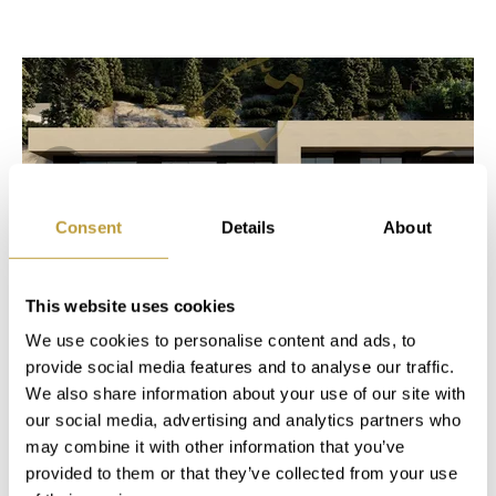
Consent
Details
About
This website uses cookies
LSV1980
Mehr sehen
We use cookies to personalise content and ads, to
GRUNDSTÜCK IN SON VIDA MIT
provide social media features and to analyse our traffic.
PROJEKT UND MEERBLICK
We also share information about your use of our site with
our social media, advertising and analytics partners who
3.100.000 €
may combine it with other information that you’ve
provided to them or that they’ve collected from your use