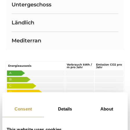
Untergeschoss
Ländlich
Mediterran
Verbrauch kWh /
Emission CO2 pro
Energieausweis
m pro Jahr
Jahr
A
B
C
D
E
55.6
F
251.8
Consent
Details
About
G
This website uses cookies