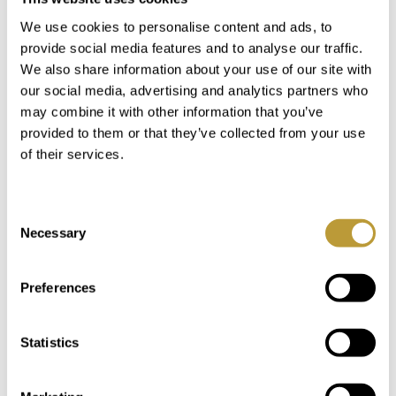
We use cookies to personalise content and ads, to
provide social media features and to analyse our traffic.
Im Detail
We also share information about your use of our site with
our social media, advertising and analytics partners who
may combine it with other information that you’ve
Standort
provided to them or that they’ve collected from your use
of their services.
Standort
Das traumhaft schöne Dorf Esporles liegt
in einem Tal an der Südseite der Serra de
Region
Consent
Tramuntana, etwa 15 Minuten nördlich
Necessary
Selection
von Palma. Das malerische Dorf begrüsst
mit einer herrlichen, mit Bäumen
gesäumten Allee. Esporles wird von der
Preferences
neugotischen Kirche dominiert, die zu
Ehren des Schutzpatrons der
Statistics
Textilindustrie, Sant Crist de la Pois,
errichtet wurde. Außerdem fließt ein