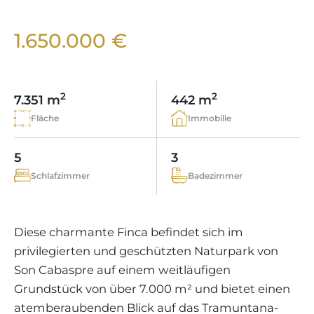
WEINGÜTER
IMMOBILIEN SCOUT
IMMOBILIENMAKLER IN PORTALS
REGION ANDRATX
APARTMENTANLAGEN
LIFESTYLE AUF MALLORCA
CHRISTIE'S
1.650.000 €
BOUTIQUE-HOTEL-VERKAUFEN
UNSER TEAM
REGION SANTA PONSA
MALLORCA KULINARISCH
LIVE VIDEO BESICHTIGUNG
KONTAKT
KUNDENSTIMMEN
REGION PORTALS
SHOPPING AUF MALLORCA
STEUERN UND KAUFNEBENKOSTEN
2
2
BLOG
7.351 m
442 m
FREIZEITAKTIVITÄTEN AUF MALLORCA
ENERGIEZERTIFIKAT
Fläche
Immobilie
MAKLER WERDEN
SCHULEN AUF MALLORCA
FAQ
KONTAKT
5
3
MAGAZIN
Schlafzimmer
Badezimmer
Diese charmante Finca befindet sich im
privilegierten und geschützten Naturpark von
Son Cabaspre auf einem weitläufigen
Grundstück von über 7.000 m² und bietet einen
atemberaubenden Blick auf das Tramuntana-