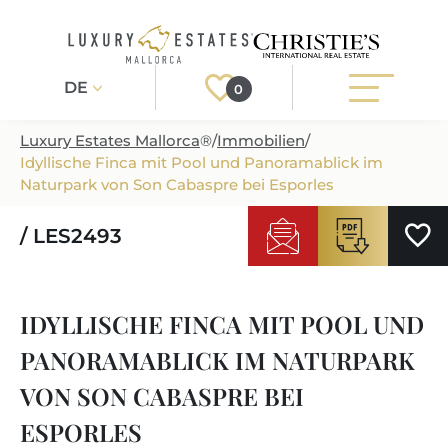
DE
0
Luxury Estates Mallorca
®
/
Immobilien
/
Idyllische Finca mit Pool und Panoramablick im
Registrieren
Login
Naturpark von Son Cabaspre bei Esporles
/ LES2493
IMMOBILIEN
ALLE IMMOBILIEN
SERVICE
IDYLLISCHE FINCA MIT POOL UND
BAUPROJEKTE
UNSER SERVICE
ÜBER UNS
PANORAMABLICK IM NATURPARK
NEUBAUVILLEN
IMMOBILIEN KAUFEN
IHR LUXUSMAKLER AUF MALLORCA
VON SON CABASPRE BEI
REGIONEN
LUXUSIMMOBILIEN
IMMOBILIEN VERKAUFEN
ESPORLES
IMMOBILIENMAKLER IN PORT ANDRATX
IMMOBILIENREGIONEN
LIFESTYLE