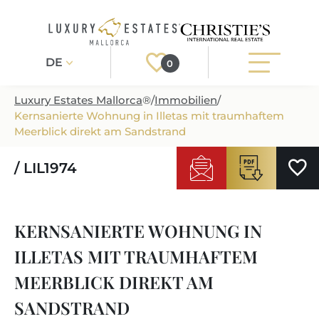
DE
0
Luxury Estates Mallorca
®
/
Immobilien
/
Kernsanierte Wohnung in Illetas mit traumhaftem
Registrieren
Login
Meerblick direkt am Sandstrand
/ LIL1974
IMMOBILIEN
ALLE IMMOBILIEN
SERVICE
KERNSANIERTE WOHNUNG IN
BAUPROJEKTE
UNSER SERVICE
ÜBER UNS
ILLETAS MIT TRAUMHAFTEM
NEUBAUVILLEN
IMMOBILIEN KAUFEN
IHR LUXUSMAKLER AUF MALLORCA
MEERBLICK DIREKT AM
REGIONEN
LUXUSIMMOBILIEN
IMMOBILIEN VERKAUFEN
SANDSTRAND
IMMOBILIENMAKLER IN PORT ANDRATX
IMMOBILIENREGIONEN
LIFESTYLE