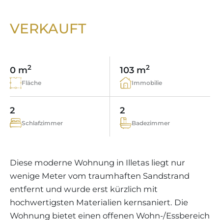
WEINGÜTER
IMMOBILIEN SCOUT
IMMOBILIENMAKLER IN PORTALS
REGION ANDRATX
APARTMENTANLAGEN
LIFESTYLE AUF MALLORCA
CHRISTIE'S
VERKAUFT
BOUTIQUE-HOTEL-VERKAUFEN
UNSER TEAM
REGION SANTA PONSA
MALLORCA KULINARISCH
LIVE VIDEO BESICHTIGUNG
KONTAKT
KUNDENSTIMMEN
REGION PORTALS
SHOPPING AUF MALLORCA
STEUERN UND KAUFNEBENKOSTEN
2
2
BLOG
0 m
103 m
FREIZEITAKTIVITÄTEN AUF MALLORCA
ENERGIEZERTIFIKAT
Fläche
Immobilie
MAKLER WERDEN
SCHULEN AUF MALLORCA
FAQ
KONTAKT
2
2
MAGAZIN
Schlafzimmer
Badezimmer
Diese moderne Wohnung in Illetas liegt nur
wenige Meter vom traumhaften Sandstrand
entfernt und wurde erst kürzlich mit
hochwertigsten Materialien kernsaniert. Die
Wohnung bietet einen offenen Wohn-/Essbereich