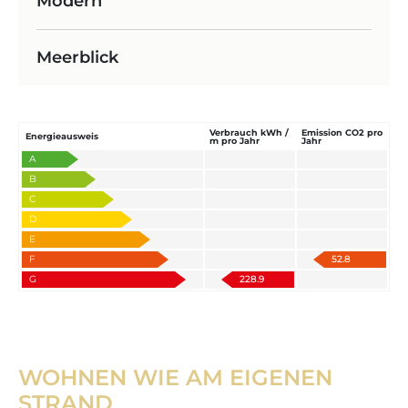
Modern
Meerblick
Verbrauch kWh /
Emission CO2 pro
Energieausweis
m pro Jahr
Jahr
A
B
C
D
E
F
52.8
G
228.9
WOHNEN WIE AM EIGENEN
STRAND