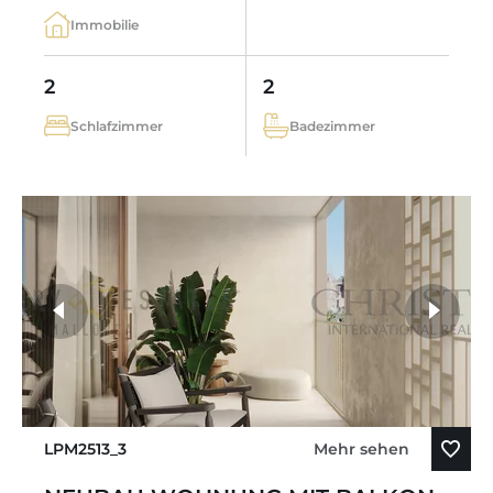
Immobilie
2
2
Schlafzimmer
Badezimmer
LPM2513_3
Mehr sehen