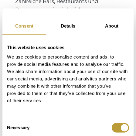
Zahlreiche Bars, Restaurants und
Boutiquen sowie die beliebte
Hafenpromenade machen Palma zu
einem Hotspot für Besucher und
Consent
Details
About
Bewohner. Kein Wunder, dass viele Nicht-
Spanier hier ihren Haupt- oder
This website uses cookies
Zweitwohnsitz haben. Der
We use cookies to personalise content and ads, to
Immobilienmarkt bietet für jeden
provide social media features and to analyse our traffic.
Geschmack das Passende: Charmante
We also share information about your use of our site with
Altstadt-Apartments, luxuriöse
our social media, advertising and analytics partners who
Penthäuser mit Meerblick, stilvolle
may combine it with other information that you’ve
Stadthäuser in Santa Catalina oder
provided to them or that they’ve collected from your use
exklusive Villen in Son Vida. Moderne
of their services.
Neubauprojekte in Portixol kombinieren
urbanes Flair mit Strandnähe. Ob als
Consent
Kapitalanlage oder Wohnsitz – Palma
Necessary
Selection
zählt zu den begehrtesten