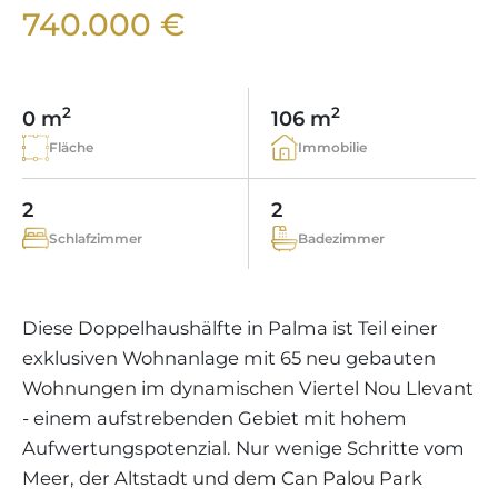
WEINGÜTER
IMMOBILIEN SCOUT
740.000 €
IMMOBILIENMAKLER IN PORTALS
REGION ANDRATX
APARTMENTANLAGEN
LIFESTYLE AUF MALLORCA
CHRISTIE'S
BOUTIQUE-HOTEL-VERKAUFEN
UNSER TEAM
REGION SANTA PONSA
MALLORCA KULINARISCH
LIVE VIDEO BESICHTIGUNG
KONTAKT
KUNDENSTIMMEN
2
2
0 m
106 m
REGION PORTALS
SHOPPING AUF MALLORCA
STEUERN UND KAUFNEBENKOSTEN
Fläche
Immobilie
BLOG
FREIZEITAKTIVITÄTEN AUF MALLORCA
ENERGIEZERTIFIKAT
MAKLER WERDEN
2
2
SCHULEN AUF MALLORCA
FAQ
Schlafzimmer
Badezimmer
KONTAKT
MAGAZIN
Diese Doppelhaushälfte in Palma ist Teil einer
exklusiven Wohnanlage mit 65 neu gebauten
Wohnungen im dynamischen Viertel Nou Llevant
- einem aufstrebenden Gebiet mit hohem
Aufwertungspotenzial. Nur wenige Schritte vom
Meer, der Altstadt und dem Can Palou Park