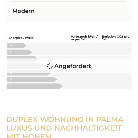
Modern
Verbrauch kWh /
Emission CO2 pro
Energieausweis
m pro Jahr
Jahr
A
B
C
Angefordert
D
E
F
G
DUPLEX WOHNUNG IN PALMA -
LUXUS UND NACHHALTIGKEIT
MIT HOHEM