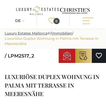
DE
0
Luxury Estates Mallorca
®
/
Immobilien
/
Luxuriöse Duplex Wohnung in Palma mit Terrasse in
Registrieren
Login
Meeresnähe
/ LPM2517_2
IMMOBILIEN
ALLE IMMOBILIEN
SERVICE
LUXURIÖSE DUPLEX WOHNUNG IN
BAUPROJEKTE
UNSER SERVICE
ÜBER UNS
PALMA MIT TERRASSE IN
NEUBAUVILLEN
IMMOBILIEN KAUFEN
IHR LUXUSMAKLER AUF MALLORCA
MEERESNÄHE
REGIONEN
LUXUSIMMOBILIEN
IMMOBILIEN VERKAUFEN
IMMOBILIENMAKLER IN PORT ANDRATX
IMMOBILIENREGIONEN
LIFESTYLE