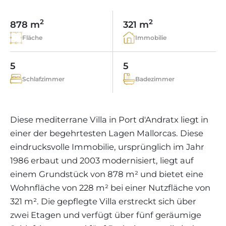
WEINGÜTER
IMMOBILIEN SCOUT
IMMOBILIENMAKLER IN PORTALS
REGION ANDRATX
APARTMENTANLAGEN
LIFESTYLE AUF MALLORCA
CHRISTIE'S
2
2
878 m
321 m
BOUTIQUE-HOTEL-VERKAUFEN
UNSER TEAM
REGION SANTA PONSA
Fläche
Immobilie
MALLORCA KULINARISCH
LIVE VIDEO BESICHTIGUNG
KONTAKT
KUNDENSTIMMEN
REGION PORTALS
SHOPPING AUF MALLORCA
5
5
STEUERN UND KAUFNEBENKOSTEN
BLOG
Schlafzimmer
Badezimmer
FREIZEITAKTIVITÄTEN AUF MALLORCA
ENERGIEZERTIFIKAT
MAKLER WERDEN
SCHULEN AUF MALLORCA
FAQ
KONTAKT
Diese mediterrane Villa in Port d'Andratx liegt in
MAGAZIN
einer der begehrtesten Lagen Mallorcas. Diese
eindrucksvolle Immobilie, ursprünglich im Jahr
1986 erbaut und 2003 modernisiert, liegt auf
einem Grundstück von 878 m² und bietet eine
Wohnfläche von 228 m² bei einer Nutzfläche von
321 m². Die gepflegte Villa erstreckt sich über
zwei Etagen und verfügt über fünf geräumige