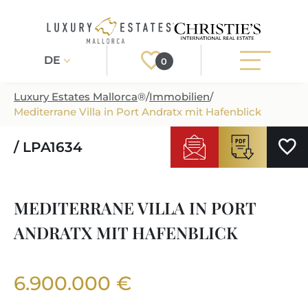
DE
0
Luxury Estates Mallorca
®
/
Immobilien
/
Mediterrane Villa in Port Andratx mit Hafenblick
Registrieren
Login
/ LPA1634
IMMOBILIEN
ALLE IMMOBILIEN
SERVICE
MEDITERRANE VILLA IN PORT
BAUPROJEKTE
ANDRATX MIT HAFENBLICK
UNSER SERVICE
ÜBER UNS
NEUBAUVILLEN
IMMOBILIEN KAUFEN
IHR LUXUSMAKLER AUF MALLORCA
REGIONEN
6.900.000 €
LUXUSIMMOBILIEN
IMMOBILIEN VERKAUFEN
IMMOBILIENMAKLER IN PORT ANDRATX
IMMOBILIENREGIONEN
LIFESTYLE