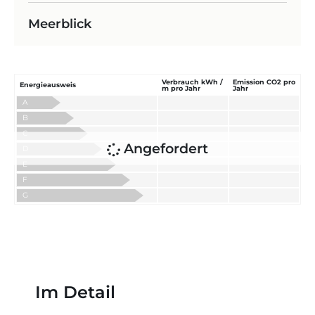
Meerblick
Verbrauch kWh /
Emission CO2 pro
Energieausweis
m pro Jahr
Jahr
A
B
C
Angefordert
D
E
F
G
Im Detail