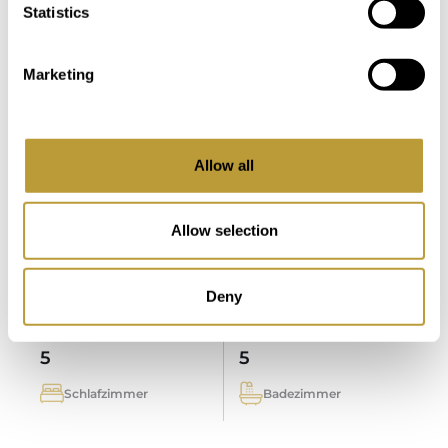
Statistics
Marketing
LPA1634
Mehr sehen
MEDITERRANE VILLA IN PORT
ANDRATX MIT HAFENBLICK
Allow all
6.900.000 €
Allow selection
2
2
878 m
321 m
Deny
Fläche
Immobilie
5
5
Schlafzimmer
Badezimmer