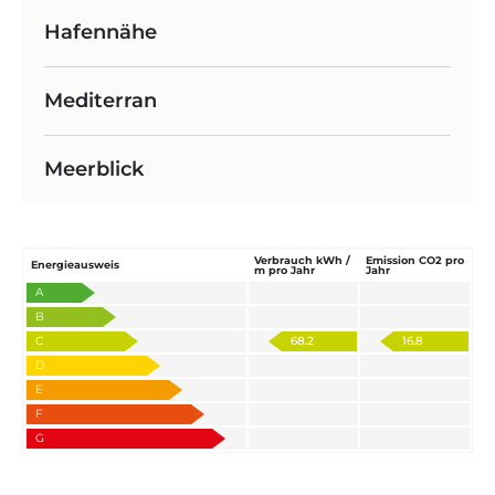
Hafennähe
Mediterran
Meerblick
Verbrauch kWh /
Emission CO2 pro
Energieausweis
m pro Jahr
Jahr
A
B
C
68.2
16.8
D
E
F
G