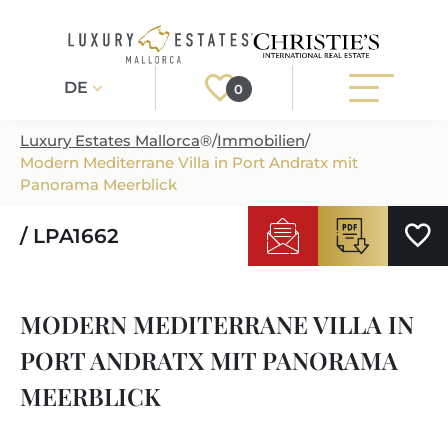
DE
0
Luxury Estates Mallorca
®
/
Immobilien
/
Modern Mediterrane Villa in Port Andratx mit
Registrieren
Login
Panorama Meerblick
/ LPA1662
IMMOBILIEN
ALLE IMMOBILIEN
SERVICE
MODERN MEDITERRANE VILLA IN
BAUPROJEKTE
UNSER SERVICE
ÜBER UNS
PORT ANDRATX MIT PANORAMA
NEUBAUVILLEN
IMMOBILIEN KAUFEN
IHR LUXUSMAKLER AUF MALLORCA
MEERBLICK
REGIONEN
LUXUSIMMOBILIEN
IMMOBILIEN VERKAUFEN
IMMOBILIENMAKLER IN PORT ANDRATX
IMMOBILIENREGIONEN
LIFESTYLE