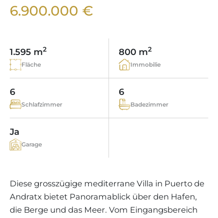
WEINGÜTER
IMMOBILIEN SCOUT
6.900.000 €
IMMOBILIENMAKLER IN PORTALS
REGION ANDRATX
APARTMENTANLAGEN
LIFESTYLE AUF MALLORCA
CHRISTIE'S
BOUTIQUE-HOTEL-VERKAUFEN
UNSER TEAM
REGION SANTA PONSA
MALLORCA KULINARISCH
LIVE VIDEO BESICHTIGUNG
KONTAKT
KUNDENSTIMMEN
2
2
1.595 m
800 m
REGION PORTALS
SHOPPING AUF MALLORCA
STEUERN UND KAUFNEBENKOSTEN
Fläche
Immobilie
BLOG
FREIZEITAKTIVITÄTEN AUF MALLORCA
ENERGIEZERTIFIKAT
MAKLER WERDEN
6
6
SCHULEN AUF MALLORCA
FAQ
Schlafzimmer
Badezimmer
KONTAKT
MAGAZIN
Ja
Garage
Diese grosszügige mediterrane Villa in Puerto de
Andratx bietet Panoramablick über den Hafen,
die Berge und das Meer. Vom Eingangsbereich