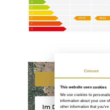
B
C
D
E
212.19
66.63
F
G
Consent
Standort
This website uses cookies
We use cookies to personalis
information about your use of
Im Detail
other information that you’ve