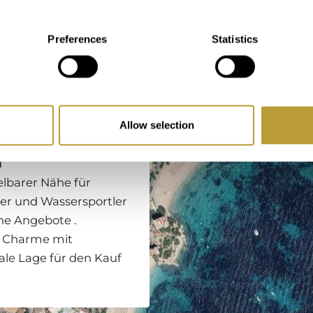
enort in der Gemeinde
Preferences
Statistics
er mit seinem feinen
 und seiner
ugt. Nur 15 Minuten
nova eine perfekte
keit. Die
Allow selection
eren ein, während
d
elbarer Nähe für
er und Wassersportler
he Angebote .
n Charme mit
ale Lage für den Kauf