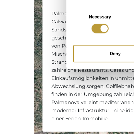
Consent
Palmanova ist ein beliebter Küst
Necessary
Selection
Calvia im Südwesten Mallorcas, d
Sandstrand, türkisblauem Wasser
geschäftigen Atmosphäre überze
von Palma entfernt bietet Palma
Mischung aus Ruhe und Lebendig
Deny
Strandpromenade lädt zum Spazi
zahlreiche Restaurants, Cafés un
Einkaufsmöglichkeiten in unmitt
Abwechslung sorgen. Golfliebhab
finden in der Umgebung zahlreic
Palmanova vereint mediterrane
moderner Infrastruktur – eine ide
einer Ferien-Immobilie.