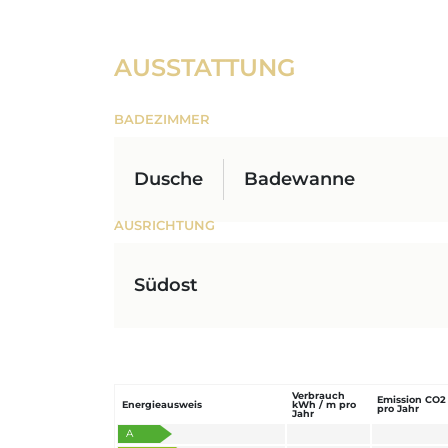
AUSSTATTUNG
BADEZIMMER
Dusche
Badewanne
AUSRICHTUNG
Südost
Verbrauch
Emission CO2
Energieausweis
kWh / m pro
pro Jahr
Jahr
A