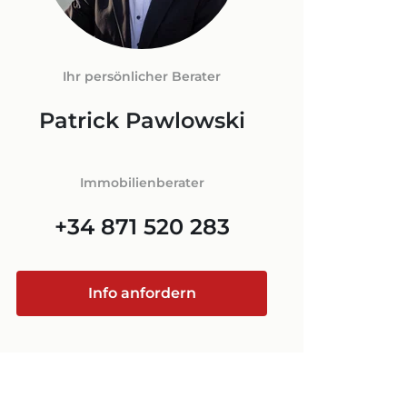
LORCA
FNEBENKOSTEN
N AUF
+34 871 520 283
Ihr persönlicher Berater
ORCA
Patrick Pawlowski
@luxury-estates-mallorca.com
Immobilienberater
+34 871 520 283
Info anfordern