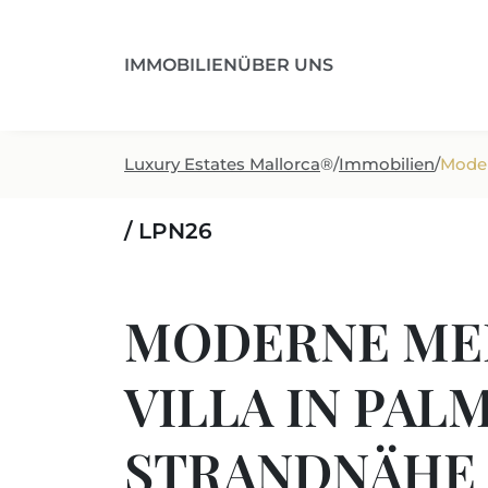
IMMOBILIEN
ÜBER UNS
Luxury Estates Mallorca
®
/
Immobilien
/
Moder
/ LPN26
MODERNE ME
VILLA IN PAL
STRANDNÄHE