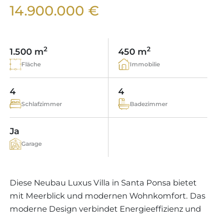
WEINGÜTER
IMMOBILIEN SCOUT
14.900.000 €
IMMOBILIENMAKLER IN PORTALS
REGION ANDRATX
APARTMENTANLAGEN
LIFESTYLE AUF MALLORCA
CHRISTIE'S
BOUTIQUE-HOTEL-VERKAUFEN
UNSER TEAM
REGION SANTA PONSA
MALLORCA KULINARISCH
LIVE VIDEO BESICHTIGUNG
KONTAKT
KUNDENSTIMMEN
2
2
1.500 m
450 m
REGION PORTALS
SHOPPING AUF MALLORCA
STEUERN UND KAUFNEBENKOSTEN
Fläche
Immobilie
BLOG
FREIZEITAKTIVITÄTEN AUF MALLORCA
ENERGIEZERTIFIKAT
MAKLER WERDEN
4
4
SCHULEN AUF MALLORCA
FAQ
Schlafzimmer
Badezimmer
KONTAKT
MAGAZIN
Ja
Garage
Diese Neubau Luxus Villa in Santa Ponsa bietet
mit Meerblick und modernen Wohnkomfort. Das
moderne Design verbindet Energieeffizienz und