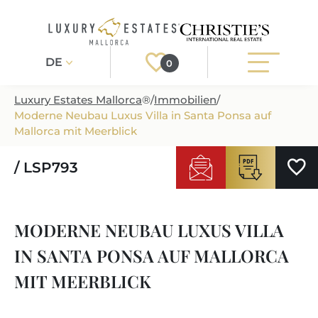
DE
0
Luxury Estates Mallorca
®
/
Immobilien
/
Moderne Neubau Luxus Villa in Santa Ponsa auf
Registrieren
Login
Mallorca mit Meerblick
/ LSP793
IMMOBILIEN
ALLE IMMOBILIEN
SERVICE
MODERNE NEUBAU LUXUS VILLA
BAUPROJEKTE
UNSER SERVICE
ÜBER UNS
IN SANTA PONSA AUF MALLORCA
NEUBAUVILLEN
IMMOBILIEN KAUFEN
IHR LUXUSMAKLER AUF MALLORCA
MIT MEERBLICK
REGIONEN
LUXUSIMMOBILIEN
IMMOBILIEN VERKAUFEN
IMMOBILIENMAKLER IN PORT ANDRATX
IMMOBILIENREGIONEN
LIFESTYLE