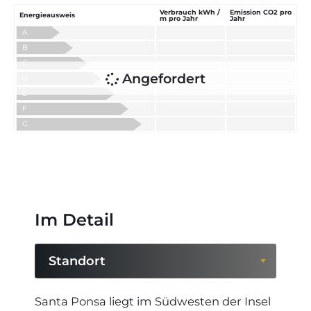
Verbrauch kWh /
Emission CO2 pro
Energieausweis
m pro Jahr
Jahr
A
B
C
Angefordert
D
E
F
G
Im Detail
Standort
Standort
Santa Ponsa liegt im Südwesten der Insel