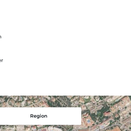
n
er
Region