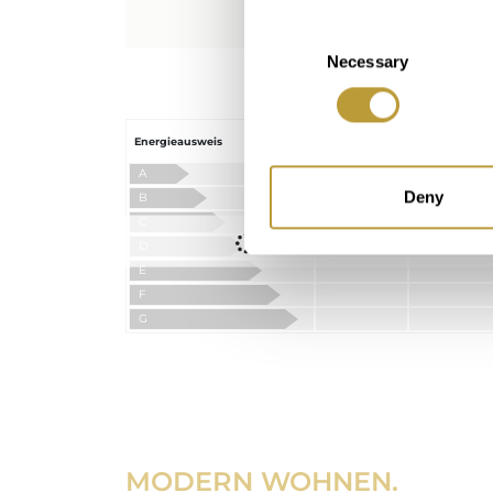
Consent
Necessary
Selection
Verbrauch
Emission CO2
Energieausweis
kWh / m pro
pro Jahr
Jahr
A
Deny
B
C
Angefordert
D
E
F
G
MODERN WOHNEN.