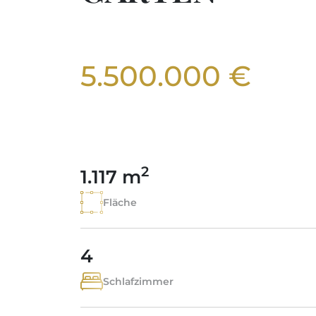
5.500.000 €
2
1.117 m
Fläche
4
Schlafzimmer