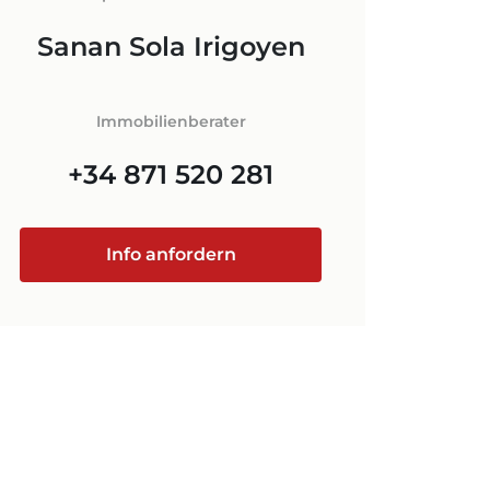
LORCA
FNEBENKOSTEN
Sanan Sola Irigoyen
N AUF
+34 871 520 283
Immobilienberater
ORCA
+34 871 520 281
@luxury-estates-mallorca.com
Info anfordern