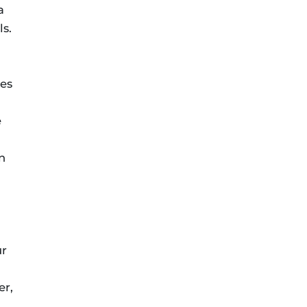
a
s.
nes
e
n
ur
er,