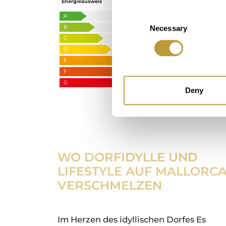
Energieausweis
kWh / m pro
pro Jahr
Jahr
Consent
A
B
Necessary
Selection
C
D
109.8
29.5
E
F
G
Deny
WO DORFIDYLLE UND
LIFESTYLE AUF MALLORC
VERSCHMELZEN
Im Herzen des idyllischen Dorfes Es