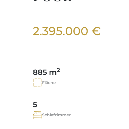
2.395.000 €
2
885 m
Fläche
5
Schlafzimmer