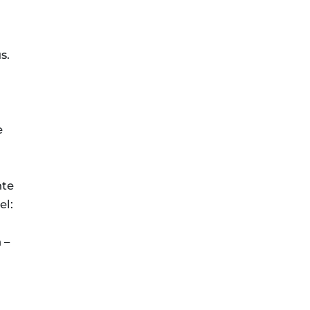
s.
e
hte
el:
 –