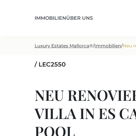
IMMOBILIEN
ÜBER UNS
Luxury Estates Mallorca
®
/
Immobilien
/
Neu r
/ LEC2550
NEU RENOVIE
VILLA IN ES 
POOL