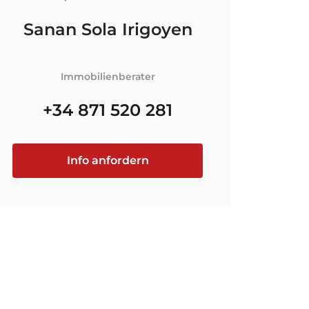
LORCA
FNEBENKOSTEN
Sanan Sola Irigoyen
N AUF
+34 871 520 283
Immobilienberater
ORCA
+34 871 520 281
@luxury-estates-mallorca.com
Info anfordern