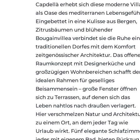
Capdellà erhebt sich diese moderne Vill
als Oase des mediterranen Lebensgefühl
Eingebettet in eine Kulisse aus Bergen,
Zitrusbäumen und blühender
Bougainvillea verbindet sie die Ruhe ei
traditionellen Dorfes mit dem Komfort
zeitgenössischer Architektur. Das offen
Raumkonzept mit Designerküche und
großzügigen Wohnbereichen schafft de
idealen Rahmen für geselliges
Beisammensein – große Fenster öffnen
sich zu Terrassen, auf denen sich das
Leben nahtlos nach draußen verlagert.
Hier verschmelzen Natur und Architekt
zu einem Ort, an dem jeder Tag wie
Urlaub wirkt. Fünf elegante Schlafzimm
jedes mit eigenem Bad, bieten Rückzug