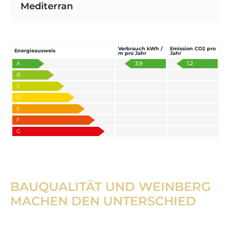
Mediterran
Verbrauch kWh /
Emission CO2 pro
Energieausweis
m pro Jahr
Jahr
A
3.9
1.2
B
C
D
E
F
G
BAUQUALITÄT UND WEINBERG
MACHEN DEN UNTERSCHIED