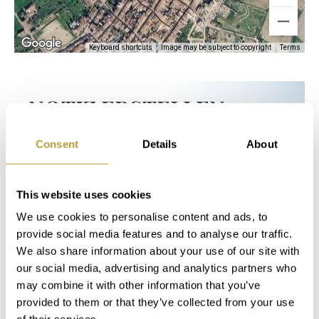
Keyboard shortcuts
Image may be subject to copyright
Terms
NOTIZ ERSTELLEN
Consent
Details
About
In unserem Servicebereich "My Luxury
Estates" stehen Ihnen nach der kurzen
Registrierung auf unserer Website sofort
This website uses cookies
zusätzliche Informationen und Funktionen
We use cookies to personalise content and ads, to
zur Verfügung.
provide social media features and to analyse our traffic.
We also share information about your use of our site with
our social media, advertising and analytics partners who
Login
may combine it with other information that you’ve
provided to them or that they’ve collected from your use