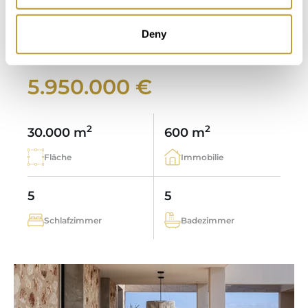
MALLORCA MIT FERNBLICK
ABSOLUTER PRIVATSPHÄRE UND
Deny
VERMIETUNGSLIZENZ
5.950.000 €
2
2
30.000 m
600 m
Fläche
Immobilie
5
5
Schlafzimmer
Badezimmer