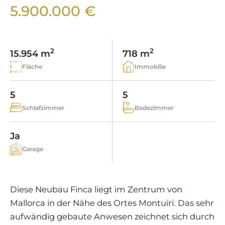
WEINGÜTER
IMMOBILIEN SCOUT
5.900.000 €
IMMOBILIENMAKLER IN PORTALS
REGION ANDRATX
APARTMENTANLAGEN
LIFESTYLE AUF MALLORCA
CHRISTIE'S
BOUTIQUE-HOTEL-VERKAUFEN
UNSER TEAM
REGION SANTA PONSA
MALLORCA KULINARISCH
LIVE VIDEO BESICHTIGUNG
KONTAKT
KUNDENSTIMMEN
2
2
15.954 m
718 m
REGION PORTALS
SHOPPING AUF MALLORCA
STEUERN UND KAUFNEBENKOSTEN
Fläche
Immobilie
BLOG
FREIZEITAKTIVITÄTEN AUF MALLORCA
ENERGIEZERTIFIKAT
MAKLER WERDEN
5
5
SCHULEN AUF MALLORCA
FAQ
Schlafzimmer
Badezimmer
KONTAKT
MAGAZIN
Ja
Garage
Diese Neubau Finca liegt im Zentrum von
Mallorca in der Nähe des Ortes Montuïri. Das sehr
aufwändig gebaute Anwesen zeichnet sich durch