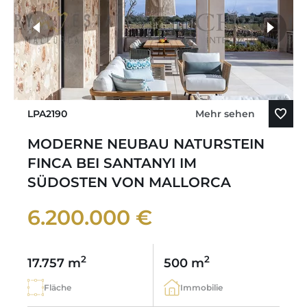
LPA2190
Mehr sehen
MODERNE NEUBAU NATURSTEIN
FINCA BEI SANTANYI IM
SÜDOSTEN VON MALLORCA
6.200.000 €
2
2
17.757 m
500 m
Fläche
Immobilie