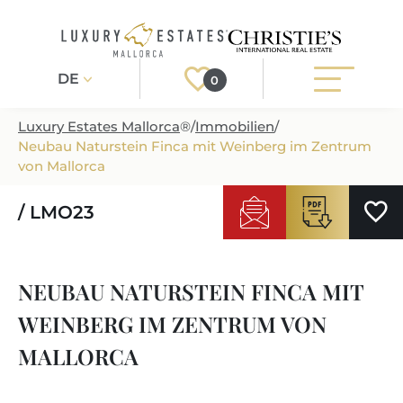
DE
0
Luxury Estates Mallorca
®
/
Immobilien
/
Neubau Naturstein Finca mit Weinberg im Zentrum
Registrieren
Login
von Mallorca
/ LMO23
IMMOBILIEN
ALLE IMMOBILIEN
SERVICE
NEUBAU NATURSTEIN FINCA MIT
BAUPROJEKTE
UNSER SERVICE
ÜBER UNS
WEINBERG IM ZENTRUM VON
NEUBAUVILLEN
IMMOBILIEN KAUFEN
IHR LUXUSMAKLER AUF MALLORCA
MALLORCA
REGIONEN
LUXUSIMMOBILIEN
IMMOBILIEN VERKAUFEN
IMMOBILIENMAKLER IN PORT ANDRATX
IMMOBILIENREGIONEN
LIFESTYLE