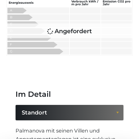
Verbrauch kWh /
Emission CO2 pro
Energieausweis
m pro Jahr
Jahr
A
B
C
Angefordert
D
E
F
G
Im Detail
Standort
Standort
Palmanova mit seinen Villen und