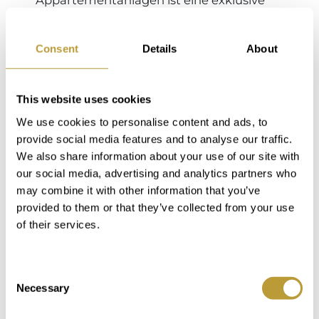
Appartementanlagen ist eine exklusive
Region
Wohngegend in der spanischen
Gemeinde Calviá auf Mallorca, der
Consent
Details
About
größten Insel der Balearen. Es gibt hier
insgesamt drei Strände von etwa sechzig
Metern Breite und einen kleinen
This website uses cookies
Yachthafen.
We use cookies to personalise content and ads, to
provide social media features and to analyse our traffic.
We also share information about your use of our site with
our social media, advertising and analytics partners who
may combine it with other information that you’ve
provided to them or that they’ve collected from your use
of their services.
Consent
Necessary
Selection
Keyboard shortcuts
Image may be subject to copyright
Terms