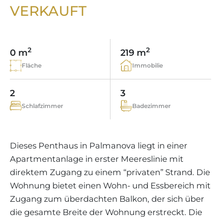
WEINGÜTER
IMMOBILIEN SCOUT
VERKAUFT
IMMOBILIENMAKLER IN PORTALS
REGION ANDRATX
APARTMENTANLAGEN
LIFESTYLE AUF MALLORCA
CHRISTIE'S
BOUTIQUE-HOTEL-VERKAUFEN
UNSER TEAM
REGION SANTA PONSA
MALLORCA KULINARISCH
LIVE VIDEO BESICHTIGUNG
KONTAKT
KUNDENSTIMMEN
2
2
0 m
219 m
REGION PORTALS
SHOPPING AUF MALLORCA
STEUERN UND KAUFNEBENKOSTEN
Fläche
Immobilie
BLOG
FREIZEITAKTIVITÄTEN AUF MALLORCA
ENERGIEZERTIFIKAT
MAKLER WERDEN
2
3
SCHULEN AUF MALLORCA
FAQ
Schlafzimmer
Badezimmer
KONTAKT
MAGAZIN
Dieses Penthaus in Palmanova liegt in einer
Apartmentanlage in erster Meereslinie mit
direktem Zugang zu einem “privaten” Strand. Die
Wohnung bietet einen Wohn- und Essbereich mit
Zugang zum überdachten Balkon, der sich über
die gesamte Breite der Wohnung erstreckt. Die