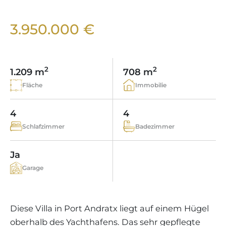
WEINGÜTER
IMMOBILIEN SCOUT
IMMOBILIENMAKLER IN PORTALS
REGION ANDRATX
APARTMENTANLAGEN
LIFESTYLE AUF MALLORCA
CHRISTIE'S
3.950.000 €
BOUTIQUE-HOTEL-VERKAUFEN
UNSER TEAM
REGION SANTA PONSA
MALLORCA KULINARISCH
LIVE VIDEO BESICHTIGUNG
KONTAKT
KUNDENSTIMMEN
REGION PORTALS
SHOPPING AUF MALLORCA
STEUERN UND KAUFNEBENKOSTEN
2
2
BLOG
1.209 m
708 m
FREIZEITAKTIVITÄTEN AUF MALLORCA
ENERGIEZERTIFIKAT
Fläche
Immobilie
MAKLER WERDEN
SCHULEN AUF MALLORCA
FAQ
KONTAKT
4
4
MAGAZIN
Schlafzimmer
Badezimmer
Ja
Garage
Diese Villa in Port Andratx liegt auf einem Hügel
oberhalb des Yachthafens. Das sehr gepflegte