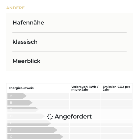
ANDERE
Hafennähe
klassisch
Meerblick
Verbrauch kWh /
Emission CO2 pro
Energieausweis
m pro Jahr
Jahr
A
B
C
Angefordert
D
E
F
G