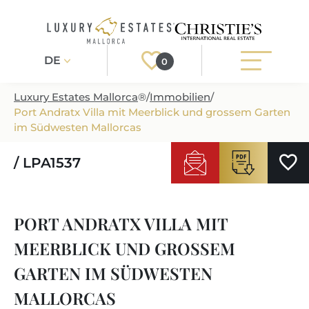
DE
0
Luxury Estates Mallorca
®
/
Immobilien
/
Port Andratx Villa mit Meerblick und grossem Garten
Registrieren
Login
im Südwesten Mallorcas
/ LPA1537
IMMOBILIEN
ALLE IMMOBILIEN
SERVICE
PORT ANDRATX VILLA MIT
BAUPROJEKTE
UNSER SERVICE
ÜBER UNS
MEERBLICK UND GROSSEM
NEUBAUVILLEN
IMMOBILIEN KAUFEN
IHR LUXUSMAKLER AUF MALLORCA
GARTEN IM SÜDWESTEN
REGIONEN
LUXUSIMMOBILIEN
IMMOBILIEN VERKAUFEN
MALLORCAS
IMMOBILIENMAKLER IN PORT ANDRATX
IMMOBILIENREGIONEN
LIFESTYLE