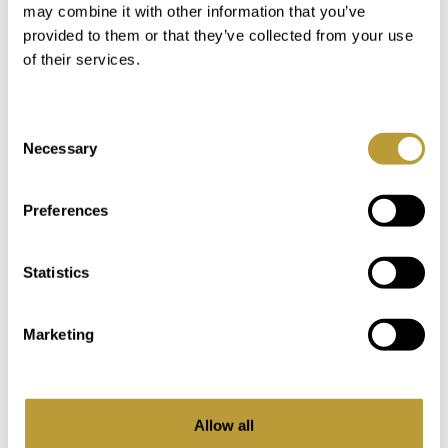
may combine it with other information that you’ve
provided to them or that they’ve collected from your use
of their services.
LPA326
Mehr sehen
Consent
Necessary
Selection
MEDITERRANE MALLORCA VILLA
IN PUERTO ANDRATX MIT BLICK
Preferences
AUF DAS MEER
4.400.000 €
Statistics
2
2
Marketing
1.308 m
712 m
Fläche
Immobilie
Allow all
4
3