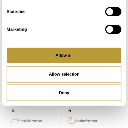
Statistics
LPA0012
Mehr sehen
MODERNE DESIGNER
Marketing
NEUBAUVILLA IN PORT ANDRATX
MIT MEERBLICK IN LAUFLAGE IN
DEN ORT
Allow all
13.900.000 €
Allow selection
2
2
1.054 m
1.275 m
Deny
Fläche
Immobilie
4
5
Schlafzimmer
Badezimmer