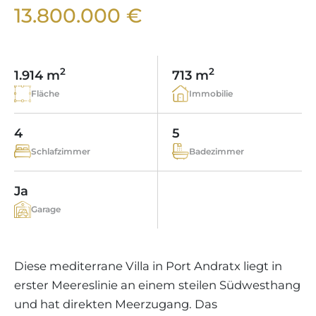
WEINGÜTER
IMMOBILIEN SCOUT
13.800.000 €
IMMOBILIENMAKLER IN PORTALS
REGION ANDRATX
APARTMENTANLAGEN
LIFESTYLE AUF MALLORCA
CHRISTIE'S
BOUTIQUE-HOTEL-VERKAUFEN
UNSER TEAM
REGION SANTA PONSA
MALLORCA KULINARISCH
LIVE VIDEO BESICHTIGUNG
KONTAKT
KUNDENSTIMMEN
2
2
1.914 m
713 m
REGION PORTALS
SHOPPING AUF MALLORCA
STEUERN UND KAUFNEBENKOSTEN
Fläche
Immobilie
BLOG
FREIZEITAKTIVITÄTEN AUF MALLORCA
ENERGIEZERTIFIKAT
MAKLER WERDEN
4
5
SCHULEN AUF MALLORCA
FAQ
Schlafzimmer
Badezimmer
KONTAKT
MAGAZIN
Ja
Garage
Diese mediterrane Villa in Port Andratx liegt in
erster Meereslinie an einem steilen Südwesthang
und hat direkten Meerzugang. Das