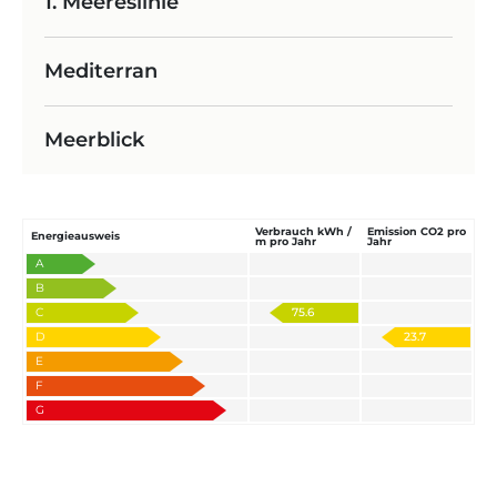
1. Meereslinie
Mediterran
Meerblick
Verbrauch kWh /
Emission CO2 pro
Energieausweis
m pro Jahr
Jahr
A
B
C
75.6
D
23.7
E
F
G