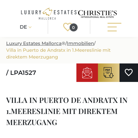
DE
0
Luxury Estates Mallorca
®
/
Immobilien
/
Villa in Puerto de Andratx in 1.Meereslinie mit
Registrieren
Login
direktem Meerzugang
/ LPA1527
IMMOBILIEN
ALLE IMMOBILIEN
SERVICE
VILLA IN PUERTO DE ANDRATX IN
BAUPROJEKTE
UNSER SERVICE
ÜBER UNS
1.MEERESLINIE MIT DIREKTEM
NEUBAUVILLEN
IMMOBILIEN KAUFEN
IHR LUXUSMAKLER AUF MALLORCA
MEERZUGANG
REGIONEN
LUXUSIMMOBILIEN
IMMOBILIEN VERKAUFEN
IMMOBILIENMAKLER IN PORT ANDRATX
IMMOBILIENREGIONEN
LIFESTYLE