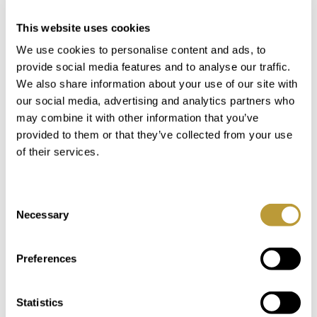
Wir begleiten Sie auf dem Weg von der ersten Idee,
This website uses cookies
eine Finca in Portals zu kaufen, bis zum Notartermin
We use cookies to personalise content and ads, to
und natürlich darüber hinaus. Wir zeigen Ihnen die
provide social media features and to analyse our traffic.
verschiedenen Standorte der Immobilien und geben
Ihnen unsere professionelle Bewertung der
We also share information about your use of our site with
verschiedenen Landhäuser. Natürlich bieten wir auch
our social media, advertising and analytics partners who
Baugrundstücke
,
Wohnungen
,
Villen
und
Häuser
an.
may combine it with other information that you’ve
Wir kennen den Immobilienmarkt in Portals wie
provided to them or that they’ve collected from your use
kaum ein anderer Anbieter.
of their services.
KONTAKTIEREN SIE UNS!
Consent
Necessary
Selection
Preferences
Aktuelle Infos abonnieren
BLEIBEN SIE
Statistics