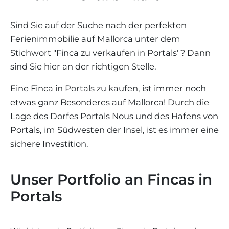
WEINGÜTER
IMMOBILIEN SCOUT
IMMOBILIENMAKLER IN PORTALS
REGION ANDRATX
APARTMENTANLAGEN
LIFESTYLE AUF MALLORCA
CHRISTIE'S
Südwest-Portals
Finca
Sind Sie auf der Suche nach der perfekten
BOUTIQUE-HOTEL-VERKAUFEN
UNSER TEAM
REGION SANTA PONSA
Ferienimmobilie auf Mallorca unter dem
Filter löschen
MALLORCA KULINARISCH
LIVE VIDEO BESICHTIGUNG
KONTAKT
KUNDENSTIMMEN
Stichwort "Finca zu verkaufen in Portals"? Dann
REGION PORTALS
SHOPPING AUF MALLORCA
sind Sie hier an der richtigen Stelle.
STEUERN UND KAUFNEBENKOSTEN
BLOG
FREIZEITAKTIVITÄTEN AUF MALLORCA
ENERGIEZERTIFIKAT
Eine Finca in Portals zu kaufen, ist immer noch
MAKLER WERDEN
etwas ganz Besonderes auf Mallorca! Durch die
SCHULEN AUF MALLORCA
FAQ
KONTAKT
Lage des Dorfes Portals Nous und des Hafens von
MAGAZIN
Portals, im Südwesten der Insel, ist es immer eine
sichere Investition.
Unser Portfolio an Fincas in
Portals