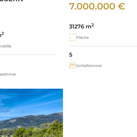
7.000.000 €
2
31276 m
2
m
Fläche
obilie
5
Schlafzimmer
ezimmer