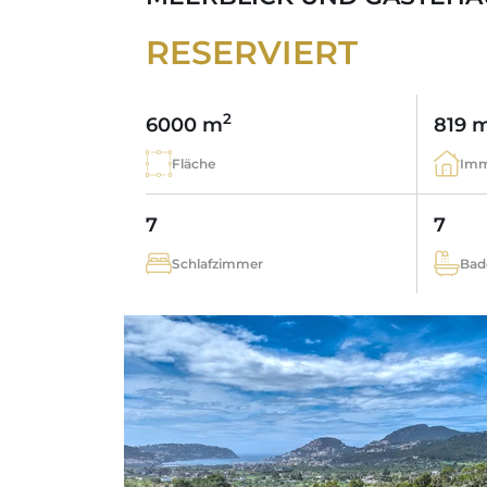
RESERVIERT
2
6000 m
819 
Fläche
Imm
7
7
Schlafzimmer
Bad