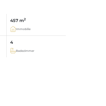
2
457 m
Immobilie
4
Badezimmer