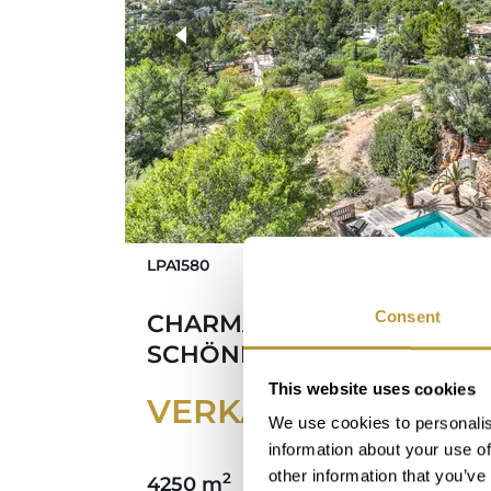
LPA1580
Consent
CHARMANTE FINCA IN COLL
SCHÖNEM HAFENBLICK
This website uses cookies
VERKAUFT
We use cookies to personalis
information about your use of
other information that you’ve
2
4250 m
328 