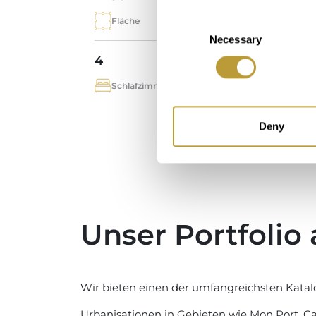
Fläche
Imm
Consent
Necessary
Selection
4
2
Schlafzimmer
Bad
Deny
Unser Portfolio 
Wir bieten einen der umfangreichsten Katal
Urbanisationen in Gebieten wie Mon Port, 