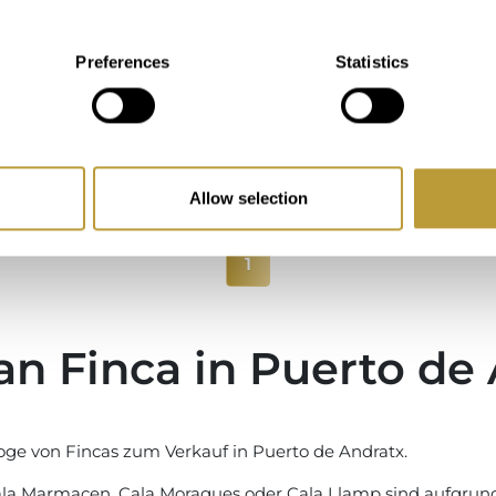
obilie
Preferences
Statistics
ezimmer
Allow selection
1
an Finca in Puerto de
oge von Fincas zum Verkauf in Puerto de Andratx.
Cala Marmacen, Cala Moragues oder Cala Llamp sind aufgru