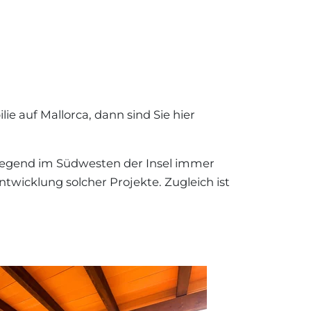
 Aufsteigend
LORCA
FNEBENKOSTEN
N AUF
+34 871 520 283
 Absteigend
ORCA
e zuerst
e auf Mallorca, dann sind Sie hier
te zuerst
@luxury-estates-mallorca.com
n Gegend im Südwesten der Insel immer
ntwicklung solcher Projekte. Zugleich ist