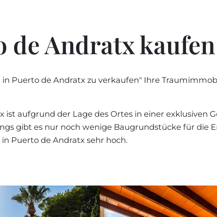
REGION PORTALS
Preis
SHOPPING AUF MAL
KUNDENSTIMMEN
STEUERN UND KAU
FREIZEITAKTIVITÄTE
BLOG
ENERGIEZERTIFIKAT
Preis
o de Andratx kaufen
MALLORCA
MAKLER WERDEN
FAQ
SCHULEN AUF MALL
Ältest
KONTAKT
MAGAZIN
 in Puerto de Andratx zu verkaufen" Ihre Traumimmobili
Neues
info
tx ist aufgrund der Lage des Ortes in einer exklusive
rdings gibt es nur noch wenige Baugrundstücke für die E
 in Puerto de Andratx sehr hoch.