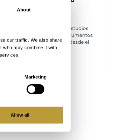
elevada demanda
About
Alrededor del 70 % vendido, estudios
completamente agotados y aumentos
se our traffic. We also share
de precio de hasta un 10,8 % desde el
ers who may combine it with
inicio de la comercializació...
 services.
Saber más
Marketing
Allow all