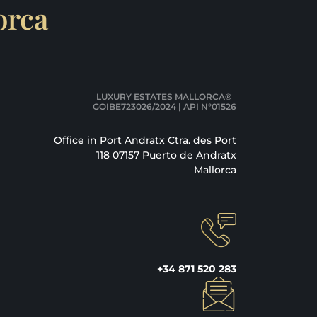
orca
LUXURY ESTATES MALLORCA®
GOIBE723026/2024 | API N°01526
Office in Port Andratx Ctra. des Port
118 07157 Puerto de Andratx
Mallorca
+34 871 520 283