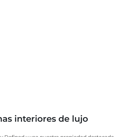
REGIÓN PORTALS
SHOPPING EN MALL
CERTIFICADO ENER
TESTIMONIOS
ACTIVIDADES DE OCI
IMPUESTOS Y GASTO
MALLORCA
BLOG
FAQ
COLEGIOS EN MALL
AGENTE INMOBILIAR
INDEPENDIENTE
LUXURY ESTATES & 
REVISTA
CONTACTO
info
as interiores de lujo