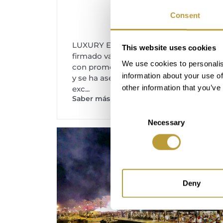
Consent
LUXURY ESTATES MALLORCA ha
This website uses cookies
firmado varios contratos exclusivos
We use cookies to personalis
con promotoras en Puerto de Andratx
information about your use of
y se ha asegurado así los derechos
other information that you’ve
exc...
Saber más
Consent
Necessary
Selection
Deny