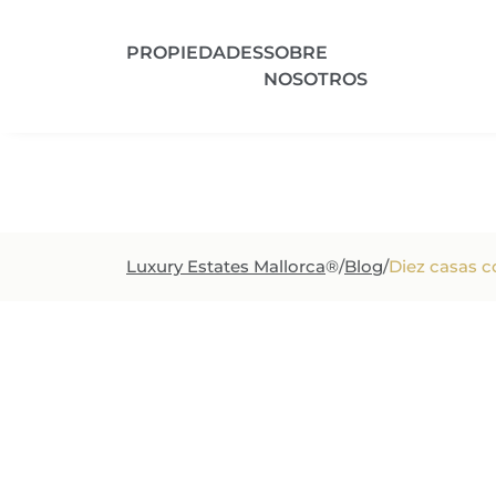
PROPIEDADES
SOBRE
NOSOTROS
Región
Tipo
Luxury Estates Mallorca
®
/
Blog
/
Diez casas co