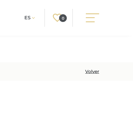
ES
0
Registrarse
Buscar
Iniciar sesión
DADES
STRUCCION
OS
Volver
CONSTRUCCION
OMPRAR
Office in Port Andratx Ctra.
UJO
D
des Port 118 07157 Puerto de
UERTO DE
ORCA
Andratx Mallorca
IEDADES
NCIALES
 MALLORCA
ALS NOUS
-HOTEL
SA
IA