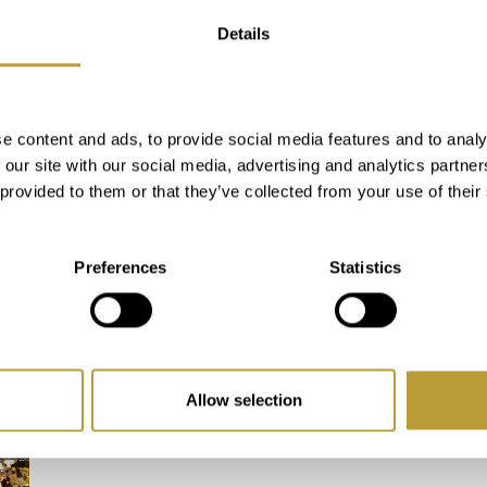
Details
San Sebastián es el patrón de la ciudad
de Palma. Todos los años, alrededor del
e content and ads, to provide social media features and to analy
20 de enero, se celebra una gran fiesta
 our site with our social media, advertising and analytics partn
en su honor. El p...
 provided to them or that they’ve collected from your use of their
Saber más
Preferences
Statistics
Allow selection