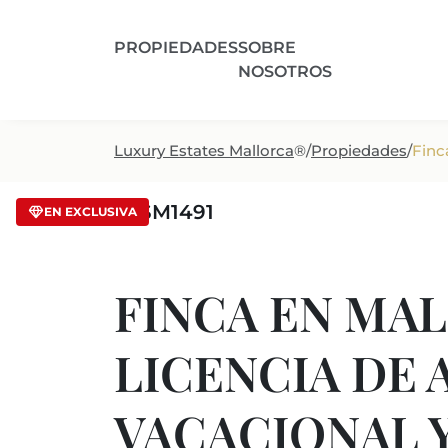
PROPIEDADES
SOBRE
NOSOTROS
Luxury Estates Mallorca
®
/
Propiedades
/
Finc
/ LSM1491
EN EXCLUSIVA
FINCA EN MA
LICENCIA DE 
VACACIONAL 