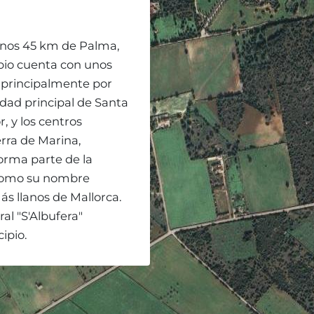
unos 45 km de Palma,
ipio cuenta con unos
 principalmente por
lidad principal de Santa
r, y los centros
erra de Marina,
Forma parte de la
 como su nombre
ás llanos de Mallorca.
al "S'Albufera"
ipio.