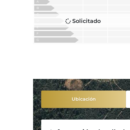
A
B
C
Solicitado
D
E
F
G
Ubicación