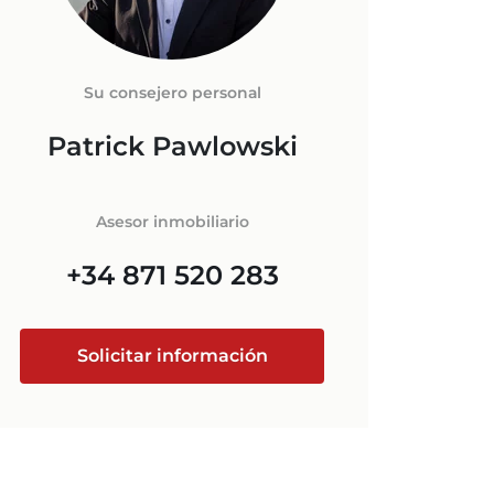
ORCA
GETICO
 EN
+34 871 520 283
S
Su consejero personal
ORCA
IO
Patrick Pawlowski
MALLORCA
@luxury-estates-mallorca.com
Asesor inmobiliario
+34 871 520 283
Solicitar información