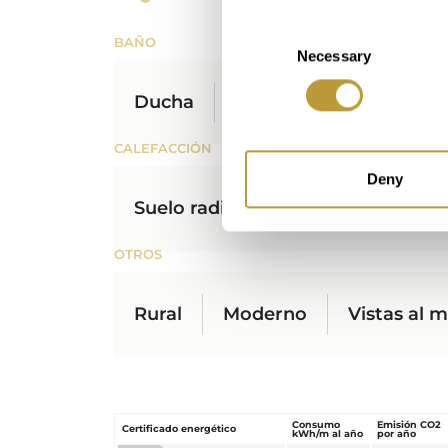
Consent
BAÑO
Necessary
Selection
Ducha
Ventana
CALEFACCIÓN
Deny
Suelo radiante
OTROS
Rural
Moderno
Vistas al 
Consumo
Emisión CO2
Certificado energético
kWh/m al año
por año